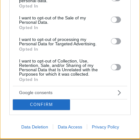
personal data.
grant or deny consent to Google and its third-party tags to
Opted In
use your data for below specified purposes in below Google
consent section.
I want to opt-out of the Sale of my
Personal Data.
Opted In
I want to opt-out of processing my
Personal Data for Targeted Advertising.
Opted In
I want to opt-out of Collection, Use,
Retention, Sale, and/or Sharing of my
Personal Data that Is Unrelated with the
Purposes for which it was collected.
Opted In
03.08.2026, 11:06
Google consents
Κάτι αλλάζει στον χάρτη της πανεπιστημιακής εκπαίδευσης
στην Ελλάδα
CONFIRM
30.07.2026, 15:25
Εθνική Τράπεζα: Η κορυφαία επιλογή για τη χρηματοδότηση
μεγάλων έργων
Data Deletion
Data Access
Privacy Policy