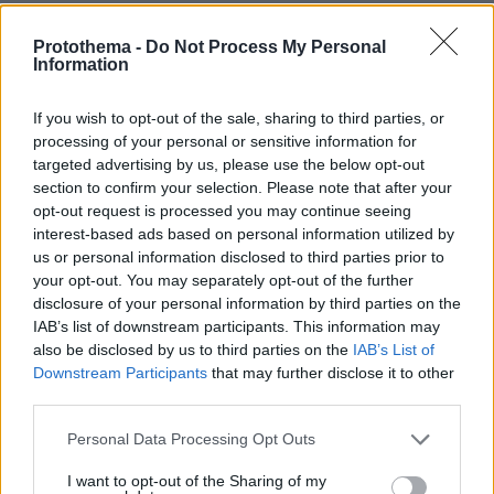
ανθρώπου μέσα στις δεκαετίες.
Protothema -
Do Not Process My Personal
Information
protothema.gr στο Google News
Ακολουθήστε το
και μάθετε πρώτοι όλες τις ειδήσεις
If you wish to opt-out of the sale, sharing to third parties, or
processing of your personal or sensitive information for
Ειδήσεις
targeted advertising by us, please use the below opt-out
Δείτε όλες τις τελευταίες
από την Ελλάδα
section to confirm your selection. Please note that after your
και τον Κόσμο, τη στιγμή που συμβαίνουν, στο
opt-out request is processed you may continue seeing
Protothema.gr
interest-based ads based on personal information utilized by
us or personal information disclosed to third parties prior to
your opt-out. You may separately opt-out of the further
Thema Insights
disclosure of your personal information by third parties on the
IAB’s list of downstream participants. This information may
also be disclosed by us to third parties on the
IAB’s List of
Downstream Participants
that may further disclose it to other
third parties.
Please note that this website/app uses one or more Google
Personal Data Processing Opt Outs
services and may gather and store information including but
not limited to your visit or usage behaviour. You may click to
I want to opt-out of the Sharing of my