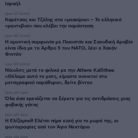
Ισραήλ
πριν 33 λεπτά
Καρέτσας και Τζόλης στα «μαχαίρια» – Το ελληνικό
«ραντεβού» που κλέβει την παράσταση
πριν 40 λεπτά
Η αμυντική συμφωνία με Πακιστάν και Σαουδική Αραβία
είναι ίδια με το Άρθρο 5 του ΝΑΤΟ, λέει ο Χακάν
Φιντάν
πριν 43 λεπτά
Νίκολιτς μετά το φιλικό με την Athens Kallithea:
«Θέλαμε αυτό το ματς, είμαστε ανοικτοί στο
μεταγραφικό παράθυρο», δείτε βίντεο
πριν μία ώρα
Όλα όσα χρειάζεται να ξέρετε για τις αντιδράσεις μιας
φοβικής γάτας
πριν μία ώρα
Η Ελίζαμπεθ Ελέτσι πήρε ευχή για το μωρό της, οι
φωτογραφίες από τον Άγιο Νεκτάριο
πριν μία ώρα