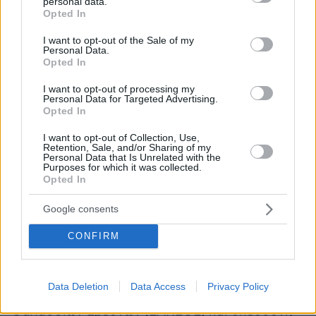
personal data.
grant or deny consent to Google and its third-party tags to
Opted In
αναπτυχθούν στο πλαίσιο του προγράμματος,
use your data for below specified purposes in below Google
πρόκειται να δοκιμαστούν στο πεδίο σε τρεις
consent section.
I want to opt-out of the Sale of my
Personal Data.
διαφορετικές αποστολές, καθεμία με
Opted In
μοναδικές προκλήσεις και απαιτήσεις. Η πρώτη
I want to opt-out of processing my
αποστολή θα πραγματοποιηθεί στο θαλάσσιο
Personal Data for Targeted Advertising.
παρατηρητήριο OBSEA στα ανοικτά των ακτών
Opted In
της Βαρκελώνης. Το περιβάλλον αυτό
I want to opt-out of Collection, Use,
προσφέρει ιδανικές συνθήκες για τη δοκιμή
Retention, Sale, and/or Sharing of my
Personal Data that Is Unrelated with the
των συστημάτων παρακολούθησης και των
Purposes for which it was collected.
Opted In
αισθητήρων των οχημάτων σε ελεγχόμενες
συνθήκες ανοιχτής θάλασσας.
Google consents
CONFIRM
Θα ακολουθήσει η ιδιαίτερα απαιτητική
αποστολή στον κρατήρα του υποθαλάσσιου
ηφαιστείου Κολούμπο, βορειοανατολικά της
Data Deletion
Data Access
Privacy Policy
Σαντορίνης, με επικεφαλής το Ελληνικό Κέντρο
Θαλάσσιων Ερευνών (ΕΛΚΕΘΕ) και υπεύθυνη