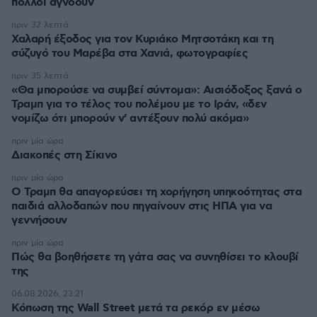
πολλοί αγνοούν
πριν 32 λεπτά
Χαλαρή έξοδος για τον Κυριάκο Μητσοτάκη και τη
σύζυγό του Μαρέβα στα Χανιά, φωτογραφίες
πριν 35 λεπτά
«Θα μπορούσε να συμβεί σύντομα»: Αισιόδοξος ξανά ο
Τραμπ για το τέλος του πολέμου με το Ιράν, «δεν
νομίζω ότι μπορούν ν' αντέξουν πολύ ακόμα»
πριν μία ώρα
Διακοπές στη Σίκινο
πριν μία ώρα
Ο Τραμπ θα απαγορεύσει τη χορήγηση υπηκοότητας στα
παιδιά αλλοδαπών που πηγαίνουν στις ΗΠΑ για να
γεννήσουν
πριν μία ώρα
Πώς θα βοηθήσετε τη γάτα σας να συνηθίσει το κλουβί
της
06.08.2026, 23:21
Κόπωση της Wall Street μετά τα ρεκόρ εν μέσω