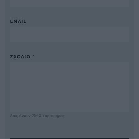
EMAIL
ΣΧΌΛΙΟ *
Απομένουν
2500
χαρακτήρες