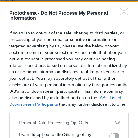
λάβουν αποφάσεις τα οχήματα από μόνα τους
όταν χρειάζεται να βελτιστοποιήσουν την
Protothema -
Do Not Process My Personal
αποστολή τους σε πραγματικό χρόνο με βάση
Information
τις παραμέτρους που μας ενδιαφέρουν. Επίσης,
If you wish to opt-out of the sale, sharing to third parties, or
στα οχήματα θα υπάρχουν τοποθετημένοι
processing of your personal or sensitive information for
ρομποτικοί βραχίονες οι οποίοι θα χρησιμεύουν
targeted advertising by us, please use the below opt-out
για τη λήψη δειγμάτων ή για επιθεώρηση
section to confirm your selection. Please note that after your
παράκτιων εγκαταστάσεων. Το γεγονός ότι τα
opt-out request is processed you may continue seeing
οχήματα είναι αυτόνομα μειώνει το κόστος
interest-based ads based on personal information utilized by
us or personal information disclosed to third parties prior to
ανάπτυξης τους σε διάφορες αποστολές και
your opt-out. You may separately opt-out of the further
μας επιτρέπει τη συνεχή παρατήρηση περιοχών
disclosure of your personal information by third parties on the
οπού υπάρχει ενδιαφέρον», προσθέτει ο κ.
IAB’s list of downstream participants. This information may
Παπαηλιάς.
also be disclosed by us to third parties on the
IAB’s List of
Downstream Participants
that may further disclose it to other
third parties.
Δοκιμές σε Βαρκελώνη, Σαντορίνη και
Λιθουανία
Please note that this website/app uses one or more Google
Personal Data Processing Opt Outs
services and may gather and store information including but
not limited to your visit or usage behaviour. You may click to
I want to opt-out of the Sharing of my
Τα πρωτοποριακά οχήματα που θα