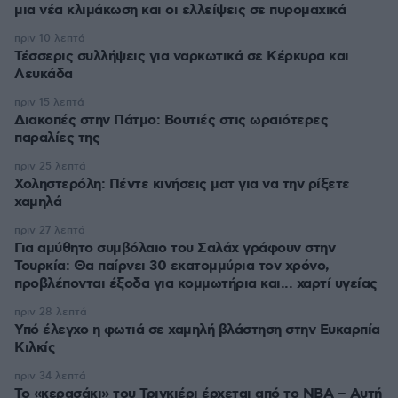
μια νέα κλιμάκωση και οι ελλείψεις σε πυρομαχικά
πριν 10 λεπτά
Τέσσερις συλλήψεις για ναρκωτικά σε Κέρκυρα και
Λευκάδα
πριν 15 λεπτά
Διακοπές στην Πάτμο: Βουτιές στις ωραιότερες
παραλίες της
πριν 25 λεπτά
Χοληστερόλη: Πέντε κινήσεις ματ για να την ρίξετε
χαμηλά
πριν 27 λεπτά
Για αμύθητο συμβόλαιο του Σαλάχ γράφουν στην
Τουρκία: Θα παίρνει 30 εκατομμύρια τον χρόνο,
προβλέπονται έξοδα για κομμωτήρια και... χαρτί υγείας
πριν 28 λεπτά
Υπό έλεγχο η φωτιά σε χαμηλή βλάστηση στην Ευκαρπία
Κιλκίς
πριν 34 λεπτά
Το «κερασάκι» του Τρινκιέρι έρχεται από το NBA – Αυτή