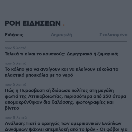
ΡΟΗ ΕΙΔΗΣΕΩΝ
Ειδήσεις
Δημοφιλή
Σχολιασμένα
πριν 5 λεπτά
Τελικά τι είναι το κουσκούς: Δημητριακό ή ζυμαρικό;
πριν 5 λεπτά
Το κόλπο για να ανοίγουν και να κλείνουν εύκολα τα
πλαστικά μπουκάλια με το νερό
πριν 5 λεπτά
Πώς η Πυροσβεστική διέσωσε πολίτες στη μεγάλη
φωτιά της Αττικοβοιωτίας, περισσότερα από 250 άτομα
απομακρύνθηκαν δια θαλάσσης, φωτογραφίες και
βίντεο
πριν 8 λεπτά
Ανάλυση: Γιατί ο αρχηγός των αμερικανικών Ενόπλων
Δυνάμεων ψάχνει απεμπλοκή από το Ιράν - Οι φόβοι για