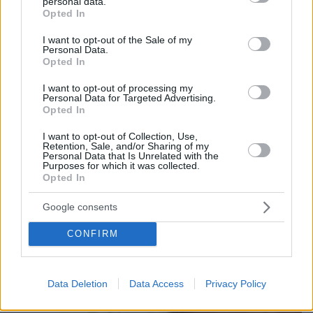
πιο ξεκούραστο και αναζωογονητικό ύπνο.
personal data.
grant or deny consent to Google and its third-party tags to
Opted In
Ενσωματώνοντας αυτές τις στρατηγικές στη
use your data for below specified purposes in below Google
consent section.
νυχτερινή μας ρουτίνα, μπορούμε να
I want to opt-out of the Sale of my
Personal Data.
απολαμβάνουμε τα οφέλη της τεχνολογίας
Opted In
χωρίς να θέτουμε σε κίνδυνο την υγεία μας.
I want to opt-out of processing my
Personal Data for Targeted Advertising.
Opted In
protothema.gr στο Google News
Ακολουθήστε το
I want to opt-out of Collection, Use,
και μάθετε πρώτοι όλες τις ειδήσεις
Retention, Sale, and/or Sharing of my
Personal Data that Is Unrelated with the
Purposes for which it was collected.
Ειδήσεις
Δείτε όλες τις τελευταίες
από την Ελλάδα
Opted In
και τον Κόσμο, τη στιγμή που συμβαίνουν, στο
Protothema.gr
Google consents
CONFIRM
Σχετικά Άρθρα
Data Deletion
Data Access
Privacy Policy