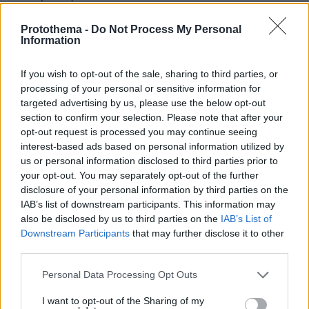
Protothema -
Do Not Process My Personal
Information
If you wish to opt-out of the sale, sharing to third parties, or
processing of your personal or sensitive information for
targeted advertising by us, please use the below opt-out
section to confirm your selection. Please note that after your
opt-out request is processed you may continue seeing
interest-based ads based on personal information utilized by
us or personal information disclosed to third parties prior to
your opt-out. You may separately opt-out of the further
disclosure of your personal information by third parties on the
IAB’s list of downstream participants. This information may
also be disclosed by us to third parties on the
IAB’s List of
Ενώ λοιπόν οι ψηφιακές συσκευές μας είναι
Downstream Participants
that may further disclose it to other
απαραίτητες, το να κάνουμε συνειδητές
third parties.
επιλογές σχετικά με το πώς και πότε τις
Please note that this website/app uses one or more Google
χρησιμοποιούμε, ειδικά πριν από τον ύπνο,
Personal Data Processing Opt Outs
services and may gather and store information including but
μπορεί να μας βοηθήσει να επιτύχουμε έναν
not limited to your visit or usage behaviour. You may click to
I want to opt-out of the Sharing of my