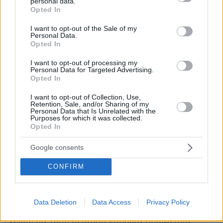
personal data.
κατάφεραν να επιβιώσουν. Κάποιοι όμως
grant or deny consent to Google and its third-party tags to
Opted In
use your data for below specified purposes in below Google
ενοχλήθηκαν και κατηγόρησαν τον Νέγρη ότι
consent section.
«υπονόμευε την ειρήνη στην Ευρώπη με αυτή
I want to opt-out of the Sale of my
Personal Data.
τη χούφτα των γέρων αρρωστιάρηδων», γράφει
Opted In
ο Αμπού, κάτι άκρως εξωφρενικό. Μάλιστα δύο
I want to opt-out of processing my
– τρεις από τους Πολωνούς δολοφονήθηκαν…
Personal Data for Targeted Advertising.
Opted In
Ένας Έλληνας αξιωματικός έβρισε έναν
Πολωνό στον δρόμο για τον Πειραιά. Εκείνος
I want to opt-out of Collection, Use,
Retention, Sale, and/or Sharing of my
τον κάλεσε σε μονομαχία.
Personal Data that Is Unrelated with the
Purposes for which it was collected.
Opted In
Ο «Έλληνας είχε το θάρρος να κρατήσει τη
θέση του και να μην χτυπηθεί καθόλου»,
Google consents
γράφει ο Αμπού. Όταν στην
Αθήνα
ξέσπασε
CONFIRM
πυρκαγιά, οι Πολωνοί έσπευσαν να βοηθήσουν
θέτοντας σε κίνδυνο τις ζωές τους. Οι κάτοικοι
της πρωτεύουσας όμως λίγο αργότερα τους
Data Deletion
Data Access
Privacy Policy
έδιωξαν από τα σπίτια τους με βάναυσο τρόπο.