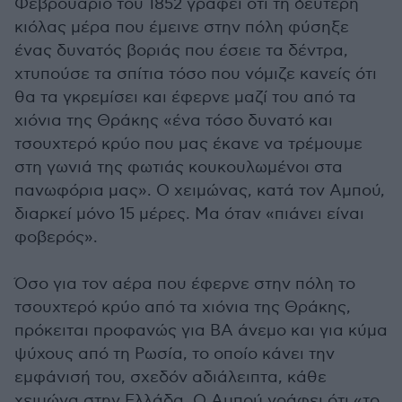
Φεβρουάριο του 1852 γράφει ότι τη δεύτερη
κιόλας μέρα που έμεινε στην πόλη φύσηξε
ένας δυνατός βοριάς που έσειε τα δέντρα,
χτυπούσε τα σπίτια τόσο που νόμιζε κανείς ότι
θα τα γκρεμίσει και έφερνε μαζί του από τα
χιόνια της Θράκης «ένα τόσο δυνατό και
τσουχτερό κρύο που μας έκανε να τρέμουμε
στη γωνιά της φωτιάς κουκουλωμένοι στα
πανωφόρια μας». Ο χειμώνας, κατά τον Αμπού,
διαρκεί μόνο 15 μέρες. Μα όταν «πιάνει είναι
φοβερός».
Όσο για τον αέρα που έφερνε στην πόλη το
τσουχτερό κρύο από τα χιόνια της Θράκης,
πρόκειται προφανώς για ΒΑ άνεμο και για κύμα
ψύχους από τη Ρωσία, το οποίο κάνει την
εμφάνισή του, σχεδόν αδιάλειπτα, κάθε
χειμώνα στην Ελλάδα. Ο Αμπού γράφει ότι «το