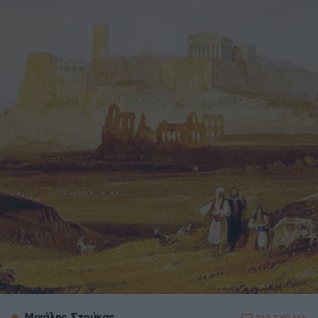
Μιχάλης Στούκας