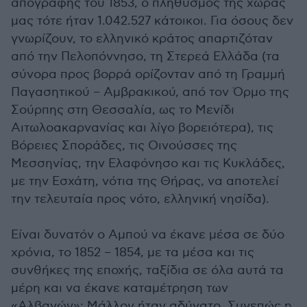
απογραφής του 1853, ο πληθυσμός της χώρας
μας τότε ήταν 1.042.527 κάτοικοι. Για όσους δεν
γνωρίζουν, το ελληνικό κράτος απαρτιζόταν
από την Πελοπόννησο, τη Στερεά Ελλάδα (τα
σύνορα προς βορρά ορίζονταν από τη Γραμμή
Παγασητικού – Αμβρακικού, από τον Όρμο της
Σούρπης στη Θεσσαλία, ως το Μενίδι
Αιτωλοακαρνανίας και λίγο βορειότερα), τις
Βόρειες Σποράδες, τις Οινούσσες της
Μεσσηνίας, την Ελαφόνησο και τις Κυκλάδες,
με την Εσχάτη, νότια της Θήρας, να αποτελεί
την τελευταία προς νότο, ελληνική νησίδα).
Είναι δυνατόν ο Αμπού να έκανε μέσα σε δύο
χρόνια, το 1852 – 1854, με τα μέσα και τις
συνθήκες της εποχής, ταξίδια σε όλα αυτά τα
μέρη και να έκανε καταμέτρηση των
«Αλβανών»; Μάλλον ήταν αδύνατο. Συνεπώς η