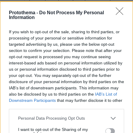
τελικά αποφυλακίστηκε το 1854. Οι Πολωνοί
Protothema -
Do Not Process My Personal
ήταν ασθενικοί και θα πέθαιναν από την πείνα
Information
αν δεν βρισκόταν ο Κ. Νέγρης, ο οποίος τους
ανέθεσε την κατασκευή ενός ιπποδρομίου.
If you wish to opt-out of the sale, sharing to third parties, or
processing of your personal or sensitive information for
targeted advertising by us, please use the below opt-out
section to confirm your selection. Please note that after your
opt-out request is processed you may continue seeing
interest-based ads based on personal information utilized by
us or personal information disclosed to third parties prior to
your opt-out. You may separately opt-out of the further
disclosure of your personal information by third parties on the
IAB’s list of downstream participants. This information may
also be disclosed by us to third parties on the
IAB’s List of
Downstream Participants
that may further disclose it to other
third parties.
Please note that this website/app uses one or more Google
Personal Data Processing Opt Outs
Μέσα σε δύο χρόνια διέθεσε για τον σκοπό
services and may gather and store information including but
αυτό 30.000 φράγκα και οι Πολωνοί
not limited to your visit or usage behaviour. You may click to
I want to opt-out of the Sharing of my