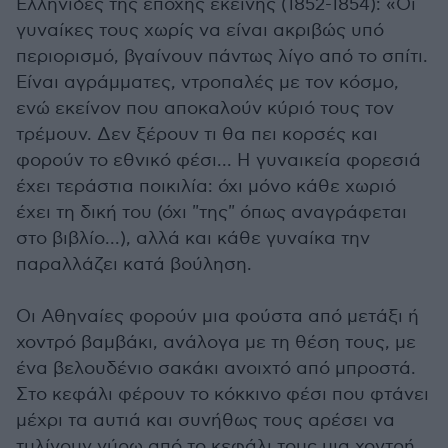
Ελληνίδες της εποχής εκείνης (1852-1854): «Οι
γυναίκες τους χωρίς να είναι ακριβώς υπό
περιορισμό, βγαίνουν πάντως λίγο από το σπίτι.
Είναι αγράμματες, ντροπαλές με τον κόσμο,
ενώ εκείνον που αποκαλούν κύριό τους τον
τρέμουν. Δεν ξέρουν τι θα πει κορσές και
φορούν το εθνικό φέσι... Η γυναικεία φορεσιά
έχει τεράστια ποικιλία: όχι μόνο κάθε χωριό
έχει τη δική του (όχι "της" όπως αναγράφεται
στο βιβλίο...), αλλά και κάθε γυναίκα την
παραλλάζει κατά βούληση.
Οι Αθηναίες φορούν μια φούστα από μετάξι ή
χοντρό βαμβάκι, ανάλογα με τη θέση τους, με
ένα βελουδένιο σακάκι ανοιχτό από μπροστά.
Στο κεφάλι φέρουν το κόκκινο φέσι που φτάνει
μέχρι τα αυτιά και συνήθως τους αρέσει να
τυλίγουν γύρω από το κεφάλι τους μια χοντρή