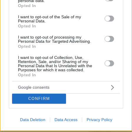
personal data.
grant or deny consent to Google and its third-party tags to
Opted In
use your data for below specified purposes in below Google
10.08.2026, 08:09
consent section.
Η 24χρονη αριστούχος της Ιατρικής Αθηνών, που
I want to opt-out of the Sale of my
Personal Data.
διάβασε τον Ιπποκρατικό Όρκο, μιλά για τον
Opted In
«άριστο γιατρό»
I want to opt-out of processing my
Personal Data for Targeted Advertising.
Opted In
The New Yorker: Είναι το μέλλον
«Made in China»; Η αντεπίθεση της
I want to opt-out of Collection, Use,
Κίνας απειλεί την κυριαρχία των ΗΠΑ
Retention, Sale, and/or Sharing of my
από την ΑΙ και τα αυτοκίνητα έως τη
Personal Data that Is Unrelated with the
μάχη κατά του καρκίνου
Purposes for which it was collected.
Opted In
37
10.08.2026, 10:10
Google consents
«Δεν ήταν κοντά στο παιδί και πριν
CONFIRM
έναν μήνα το είχε αφήσει ξανά μόνο»
λέει ο ιδιοκτήτης του beach bar για
τον πατέρα του 4χρονου στην Πάρο
Data Deletion
Data Access
Privacy Policy
2
πριν 28 λεπτά