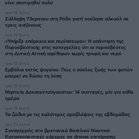
είχε υποτιμηθεί πολύ
πριν 10 λεπτά
Σύλληψη 73χρονου στη Ρόδο γιατί πούλησε αλκοόλ σε
τρεις ανήλικους
πριν 12 λεπτά
«Υπήρξε επάρκεια και περίσσευμα»: Η απάντηση της
Πυροσβεστικής στις καταγγελίες ότι οι πυροσβέστες
στη Δυτική Αττική αφέθηκαν χωρίς τροφή και νερό
πριν 13 λεπτά
Εμβόλια εκτός ψυγείου: Πώς ο κύκλος ζωής των φυτών
μπορεί να δώσει τη λύση
πριν 18 λεπτά
Νηστεία Δεκαπενταύγουστου: 14 συνταγές, μία για κάθε
ημέρα
πριν 19 λεπτά
Τα ζώδια με τις καλύτερες προβλέψεις της εβδομάδας
πριν 23 λεπτά
Συναγερμός στο βρετανικό Βασιλικό Ναυτικό:
Κατασκοπευτικές κάμερες σε drones επιτήρησης