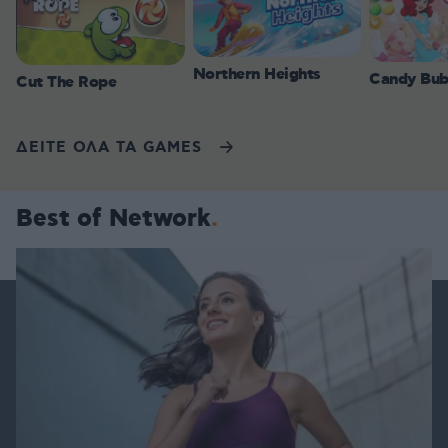
Northern Heights
Candy Bub
Cut The Rope
ΔΕΙΤΕ ΟΛΑ ΤΑ GAMES
Best of Network