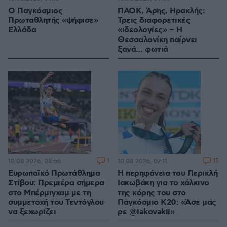
Ο Παγκόσμιος
ΠΑΟΚ, Άρης, Ηρακλής:
Πρωταθλητής «ψήφισε»
Τρεις διαφορετικές
Ελλάδα
«ιδεολογίες» – Η
Θεσσαλονίκη παίρνει
ξανά… φωτιά
1
15
10.08.2026, 08:56
10.08.2026, 07:11
Ευρωπαϊκό Πρωτάθλημα
Η περηφάνεια του Περικλή
Στίβου: Πρεμιέρα σήμερα
Ιακωβάκη για το χάλκινο
στο Μπέρμιγχαμ με τη
της κόρης του στο
συμμετοχή του Τεντόγλου
Παγκόσμιο Κ20: «Άσε μας
να ξεχωρίζει
ρε @iakovakii»