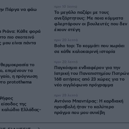
πριν 10 λεπτά
την Πάργα να φάω
Το μεγάλο παζάρι με τους
ανεξάρτητους: Με ποια κόμματα
φλερτάρουν οι βουλευτές που δεν
έχουν στέγη
 Ριάνα: Κάθε φορά
στο πιο σκοτεινό
πριν 20 λεπτά
ς μου είναι πάντα
Boho top: Το κομμάτι που χωράει
σε κάθε καλοκαιρινή ιστορία
πριν 20 λεπτά
 θερμοκρασία το
Παγκόσμιο ενδιαφέρον για την
, επιμένουν τα
Ιατρική του Πανεπιστημίου Πατρών
ιγαίο, η πρόγνωση
168 αιτήσεις από 23 χώρες για το
στο protothema
νέο αγγλόφωνο πρόγραμμα
πριν 28 λεπτά
 Ψήφος
Αντόνιο Μπαντέρας: Η καρδιακή
 είσοδος της
προσβολή ήταν το καλύτερο
ο καλώδιο Ελλάδας-
πράγμα που μου συνέβη