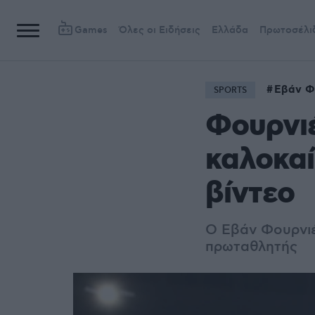
Games
Όλες οι Ειδήσεις
Ελλάδα
Πρωτοσέλι
Εβάν Φ
SPORTS
Φουρνιέ
καλοκαί
βίντεο
Ο Εβάν Φουρνιέ
πρωταθλητής