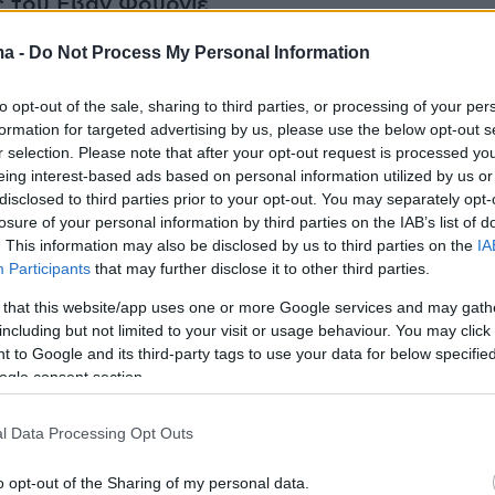
ς του Εβάν Φουρνιέ
ma -
Do Not Process My Personal Information
α πολύ χαρούμενος που καταφέραμε να
με τους δύο σημαντικούς τίτλους, χάσαμε
to opt-out of the sale, sharing to third parties, or processing of your per
ελλο Ελλάδας, ήταν μια σπουδαία χρονιά για
formation for targeted advertising by us, please use the below opt-out s
r selection. Please note that after your opt-out request is processed y
eing interest-based ads based on personal information utilized by us or
disclosed to third parties prior to your opt-out. You may separately opt-
μενη σεζόν:
«Αφήστε με να απολαύσω το
losure of your personal information by third parties on the IAB’s list of
. This information may also be disclosed by us to third parties on the
IA
μου ως πρωταθλητής. Θα πάω σε πολλά μέρη,
Participants
that may further disclose it to other third parties.
r σε νησάκια και μετά θα δούμε».
 that this website/app uses one or more Google services and may gath
including but not limited to your visit or usage behaviour. You may click 
ειά που έκαναν τόσους μήνες:
«Ειλικρινά δεν
 to Google and its third-party tags to use your data for below specifi
ς θα ήταν τόσο δύσκολο να ξανά
ogle consent section.
ούμε μετά τη EuroLeague. Δώσαμε ότι είχαμε
l Data Processing Opt Outs
ραμε να πάρουμε την EuroLeague και μετά
σαμε τον Παναθηναϊκό σε μια τρομερά
o opt-out of the Sharing of my personal data.