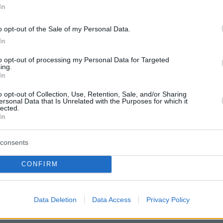
ιρά. Ψυχολογικά ήταν πάρα πολύ δύσκολο και
In
 κουρασμένος».
o opt-out of the Sale of my Personal Data.
In
protothema.gr στο Google News
το
και μάθετε πρώτοι
to opt-out of processing my Personal Data for Targeted
εις
ing.
In
Ειδήσεις
 τελευταίες
από την Ελλάδα και τον Κόσμο, τη
o opt-out of Collection, Use, Retention, Sale, and/or Sharing
Protothema.gr
μβαίνουν, στο
ersonal Data that Is Unrelated with the Purposes for which it
lected.
In
Ειδήσεις
Δημοφιλή
Σχολιασμέν
consents
ΗΣΕΩΝ
CONFIRM
Κύπρου, δεν αποδεχόμαστε
 Ζόε Σαλντάνια και
οποιεσδήποτε απειλές για το έργο
 Μύκονο: Οι βόλτες
πριν 8 λεπτά
Data Deletion
Data Access
Privacy Policy
στα εστιατόρια του
Δοκιμάζουμε την Porsche 911 Turb
S