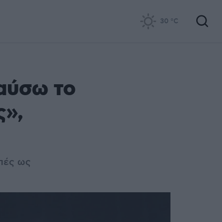
30
°C
αύσω το
ς»,
πές ως