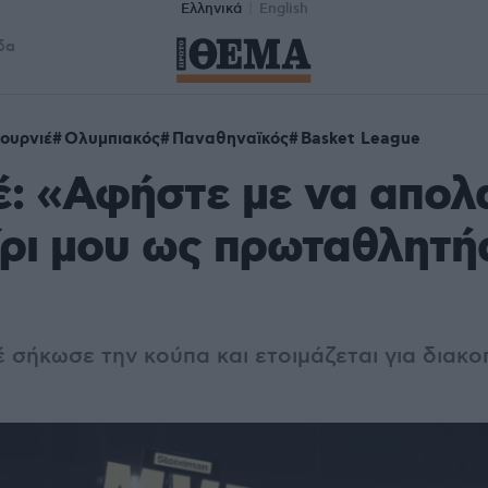
Ελληνικά
English
δα
ουρνιέ
Ολυμπιακός
Παναθηναϊκός
Basket League
: «Αφήστε με να απολ
ρι μου ως πρωταθλητή
 σήκωσε την κούπα και ετοιμάζεται για διακο