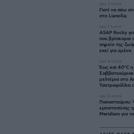
πριν 5 λεπτά
Γιατί να πάω σ
στο Lianolia;
πριν 7 λεπτά
ASAP Rocky για
που βρίσκομαι 
σημείο της ζωή
εκεί για εμένα
πριν 8 λεπτά
Έως και 40°C η
Σαββατοκύριακο
μελτέμια στο Α
Τσατραφύλλια 
πριν 8 λεπτά
Παπασταύρου:
εμπιστοσύνης η
Meridiam για τ