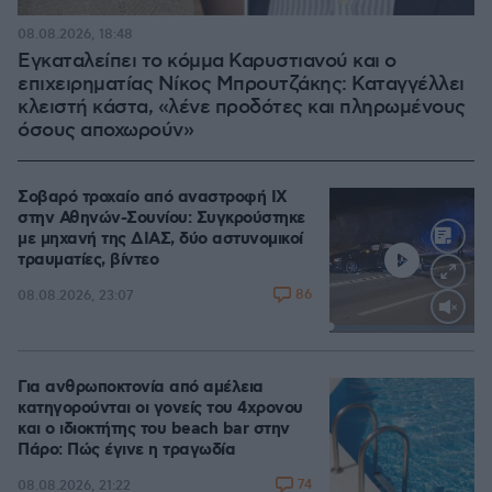
08.08.2026, 18:48
Εγκαταλείπει το κόμμα Καρυστιανού και ο
επιχειρηματίας Νίκος Μπρουτζάκης: Καταγγέλλει
κλειστή κάστα, «λένε προδότες και πληρωμένους
όσους αποχωρούν»
Σοβαρό τροχαίο από αναστροφή ΙΧ
στην Αθηνών-Σουνίου: Συγκρούστηκε
με μηχανή της ΔΙΑΣ, δύο αστυνομικοί
τραυματίες, βίντεο
86
08.08.2026, 23:07
Loaded
:
100.00%
Για ανθρωποκτονία από αμέλεια
κατηγορούνται οι γονείς του 4χρονου
και ο ιδιοκτήτης του beach bar στην
Πάρο: Πώς έγινε η τραγωδία
74
08.08.2026, 21:22