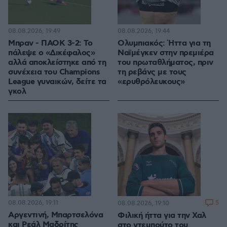
08.08.2026, 19:49
08.08.2026, 19:44
Μπραν - ΠΑΟΚ 3-2: Το
Ολυμπιακός: Ήττα για τη
πάλεψε ο «Δικέφαλος»
Ναϊμέγκεν στην πρεμιέρα
αλλά αποκλείστηκε από τη
του πρωταθλήματος, πριν
συνέχεια του Champions
τη ρεβάνς με τους
League γυναικών, δείτε τα
«ερυθρόλευκους»
γκολ
08.08.2026, 19:11
5
08.08.2026, 19:10
Αργεντινή, Μπαρτσελόνα
Φιλική ήττα για την Χαλ
και Ρεάλ Μαδρίτης
στο ντεμπούτο του