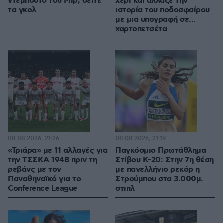
ντεμπούτο του Μιρ, δείτε
χέρι και άλλαξε την
τα γκολ
ιστορία του ποδοσφαίρου
με μια υπογραφή σε...
χαρτοπετσέτα
08.08.2026, 21:26
08.08.2026, 21:19
«Τριάρα» με 11 αλλαγές για
Παγκόσμιο Πρωτάθλημα
την ΤΣΣΚΑ 1948 πριν τη
Στίβου Κ-20: Στην 7η θέση
ρεβάνς με τον
με πανελλήνιο ρεκόρ η
Παναθηναϊκό για το
Στρούμπου στα 3.000μ.
Conference League
στιπλ