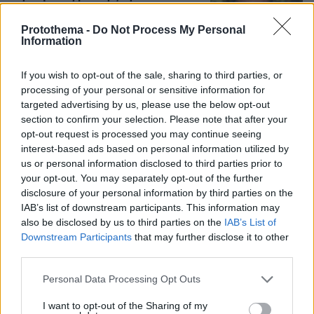
Χόλιγουντ, δεν ήταν γραφτό να
βρίσκομαι εκεί, αλλά στην πατρίδα
Protothema -
Do Not Process My Personal
μου
Information
4
08.08.2026, 15:02
If you wish to opt-out of the sale, sharing to third parties, or
processing of your personal or sensitive information for
«Δεν είναι η Τζορτζίνα»: Απίστευτο
targeted advertising by us, please use the below opt-out
σκηνικό στη Μαδέιρα, χιλιάδες έξω
section to confirm your selection. Please note that after your
από εκκλησία περίμεναν τον γάμο του
opt-out request is processed you may continue seeing
Ρονάλντο και είδαν άλλο ζευγάρι, η
interest-based ads based on personal information utilized by
αντίδραση του Πορτογάλου σταρ
us or personal information disclosed to third parties prior to
your opt-out. You may separately opt-out of the further
11
08.08.2026, 21:05
disclosure of your personal information by third parties on the
IAB’s list of downstream participants. This information may
also be disclosed by us to third parties on the
IAB’s List of
Games
Downstream Participants
that may further disclose it to other
third parties.
Please note that this website/app uses one or more Google
Personal Data Processing Opt Outs
services and may gather and store information including but
not limited to your visit or usage behaviour. You may click to
I want to opt-out of the Sharing of my