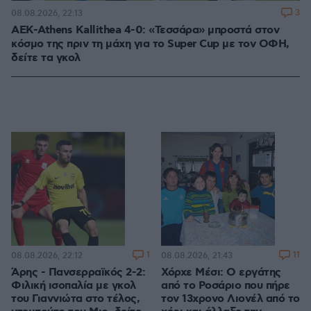
3
08.08.2026, 22:13
ΑΕΚ-Athens Kallithea 4-0: «Τεσσάρα» μπροστά στον
κόσμο της πριν τη μάχη για το Super Cup με τον ΟΦΗ,
δείτε τα γκολ
1
11
08.08.2026, 22:12
08.08.2026, 21:43
Άρης - Πανσερραϊκός 2-2:
Χόρχε Μέσι: Ο εργάτης
Φιλική ισοπαλία με γκολ
από το Ροσάριο που πήρε
του Γιαννιώτα στο τέλος,
τον 13χρονο Λιονέλ από το