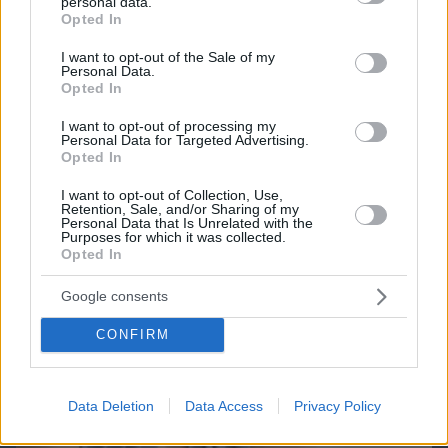
personal data.
grant or deny consent to Google and its third-party tags to
Opted In
use your data for below specified purposes in below Google
consent section.
I want to opt-out of the Sale of my
Northern Heights
Candy Bub
Cut The Rope
Personal Data.
Opted In
I want to opt-out of processing my
ΔΕΙΤΕ ΟΛΑ ΤΑ GAMES
Personal Data for Targeted Advertising.
Opted In
Best of Network
I want to opt-out of Collection, Use,
Retention, Sale, and/or Sharing of my
Personal Data that Is Unrelated with the
Purposes for which it was collected.
Opted In
Google consents
CONFIRM
Data Deletion
Data Access
Privacy Policy