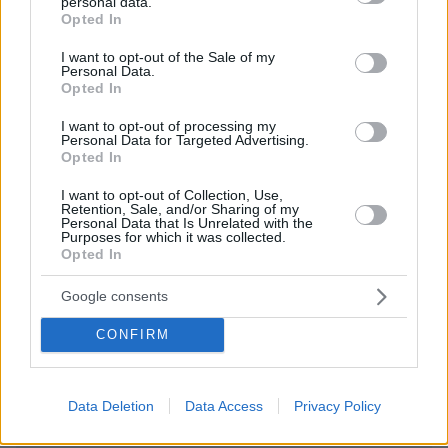
personal data.
Ο Αταμάν είναι μεγάλη τύχη να τον έχουμε στον
grant or deny consent to Google and its third-party tags to
Opted In
παναθηναικό, ενας γνωστης του μπάσκετ, μεθοδικά
use your data for below specified purposes in below Google
ολα φέτος για την αποπομπή του. Δεν θα τους
consent section.
I want to opt-out of the Sale of my
περάσει, μόνο ο ιδιος αν θελήσει θα φυγει.
Personal Data.
Opted In
ΑΠΑΝΤΗΣΗ
I want to opt-out of processing my
@@
Personal Data for Targeted Advertising.
Opted In
11.06.2026, 16:53
αφού εσείς τον βρίζατε πριν ένα μήνα. Εσείς
I want to opt-out of Collection, Use,
λέγατε με Σερέλη και όπου βγει. Εσείς ζητούσατε
Retention, Sale, and/or Sharing of my
Personal Data that Is Unrelated with the
Ζοτς. Δε σας καταλαβαίνω
Purposes for which it was collected.
Opted In
ΑΠΑΝΤΗΣΗ
Google consents
ΦΟΡΤΩΣΗ ΠΕΡΙΣΣΟΤΕΡΩΝ ΣΧΟΛΙΩΝ
CONFIRM
Data Deletion
Data Access
Privacy Policy
ΠΡΟΣΘΗΚΗ ΣΧΟΛΙΟΥ