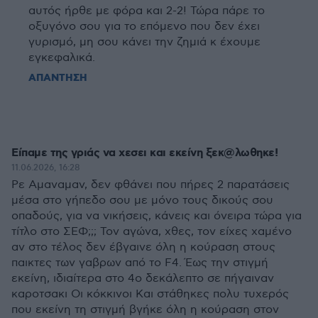
αυτός ήρθε με φόρα και 2-2! Τώρα πάρε το
οξυγόνο σου για το επόμενο που δεν έχει
γυρισμό, μη σου κάνει την ζημιά κ έχουμε
εγκεφαλικά.
ΑΠΑΝΤΗΣΗ
Είπαμε της γριάς να χεσει και εκείνη ξεκ@λωθηκε!
11.06.2026, 16:28
Ρε Αμαναμαν, δεν φθάνει που πήρες 2 παρατάσεις
μέσα στο γήπεδο σου με μόνο τους δικούς σου
οπαδούς, για να νικήσεις, κάνεις και όνειρα τώρα για
τίτλο στο ΣΕΦ;;; Τον αγώνα, χθες, τον είχες χαμένο
αν στο τέλος δεν έβγαινε όλη η κούραση στους
παικτες των γαβρων από το F4. Έως την στιγμή
εκείνη, ιδιαίτερα στο 4ο δεκάλεπτο σε πήγαιναν
καροτσακι Οι κόκκινοι Και στάθηκες πολυ τυχερός
που εκείνη τη στιγμή βγήκε όλη η κούραση στον