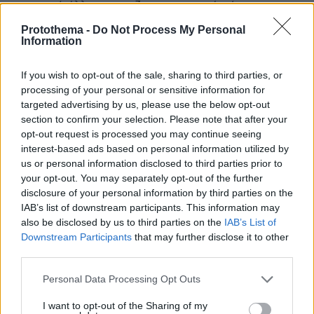
μπορώ άλλες παπατζες πραγματικά, είστε του
γιατρού.
Protothema -
Do Not Process My Personal
Information
ΑΠΑΝΤΗΣΗ
Ρε ηλιθιε, 10 ημέρες του F4 οι βαζελοι που
If you wish to opt-out of the sale, sharing to third parties, or
κουραστηκαν;
processing of your personal or sensitive information for
11.06.2026, 18:30
targeted advertising by us, please use the below opt-out
Στα κρεβάτια τους; στις διακοπές σε Μύκονο
section to confirm your selection. Please note that after your
και Ισλανδία του Χεηζ;;; Άσε μας ρε βλακεντιε.
opt-out request is processed you may continue seeing
Αλλά, σε κάτι τέτοιους ηλιθιους βασίζεται ο
interest-based ads based on personal information utilized by
Μήτσος για να κάνει την ομάδα τσίρκο!
us or personal information disclosed to third parties prior to
Γουστάρω που θα, σηκώσει την κούπα ο Γάβρος
your opt-out. You may separately opt-out of the further
disclosure of your personal information by third parties on the
γιατί δεν γουστάρω να, δικαιολογώ Μήτσο,
IAB’s list of downstream participants. This information may
Αμαναμαν και τους ασχετους παίκτες που έχει
also be disclosed by us to third parties on the
IAB’s List of
μαζέψει!
Downstream Participants
that may further disclose it to other
ΑΠΑΝΤΗΣΗ
third parties.
Please note that this website/app uses one or more Google
Personal Data Processing Opt Outs
@
services and may gather and store information including but
11.06.2026, 16:24
not limited to your visit or usage behaviour. You may click to
I want to opt-out of the Sharing of my