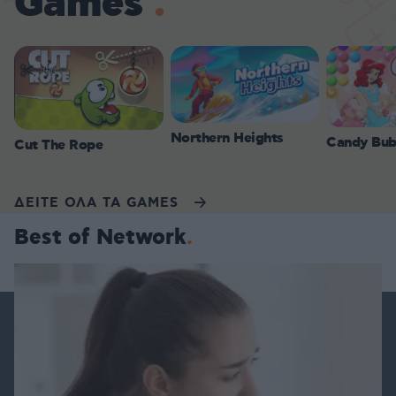
Games
Northern Heights
Candy Bub
Cut The Rope
ΔΕΙΤΕ ΟΛΑ ΤΑ GAMES
Best of Network