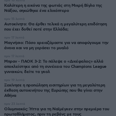
πριν 10 λεπτά
Καλύτερη η εικόνα της φωτιάς στη Μικρή Βίγλα της
Νάξου, σηκώθηκε ένα ελικόπτερο
πριν 15 λεπτά
Αυτοκίνητο: Θα έρθει τελικά η μεγαλύτερη επιδότηση
που έχει δοθεί ποτέ στην Ελλάδα;
πριν 17 λεπτά
Μαγνήσιο: Πόσο χρειαζόμαστε για να αποφύγουμε την
άνοια και να μη γεράσει το μυαλό
πριν 17 λεπτά
Μπραν - ΠΑΟΚ 3-2: Το πάλεψε ο «Δικέφαλος» αλλά
αποκλείστηκε από τη συνέχεια του Champions League
γυναικών, δείτε τα γκολ
πριν 19 λεπτά
Ξεκίνησε η προπώληση εισιτηρίων για τη μεγαλύτερη
έκθεση αυτοκινήτου της Ευρώπης που θα γίνει στην
Αθήνα
πριν 23 λεπτά
Ολυμπιακός: Ήττα για τη Ναϊμέγκεν στην πρεμιέρα του
πρωταθλήματος, πριν τη ρεβάνς με τους