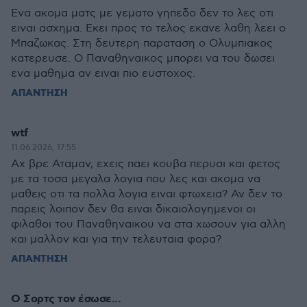
Ενα ακομα ματς με γεματο γηπεδο δεν το λες οτι
ειναι ασχημα. Εκει προς το τελος εκανε λαθη λεει ο
Μπαζωκας. Στη δευτερη παραταση ο Ολυμπιακος
κατερευσε. Ο Παναθηναικος μπορει να του δωσει
ενα μαθημα αν ειναι πιο ευστοχος.
ΑΠΑΝΤΗΣΗ
wtf
11.06.2026, 17:55
Αχ βρε Αταμαν, εχεις παει κουβα περυσι και φετος
με τα τοσα μεγαλα λογια που λες και ακομα να
μαθεις οτι τα πολλα λογια ειναι φτωχεια? Αν δεν το
παρεις λοιπον δεν θα ειναι δικαιολογημενοι οι
φιλαθοι του Παναθηναικου να στα χωσουν για αλλη
και μαλλον και για την τελευταια φορα?
ΑΠΑΝΤΗΣΗ
Ο Σορτς τον έσωσε...