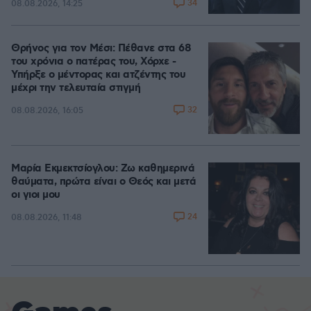
34
08.08.2026, 14:25
Θρήνος για τον Μέσι: Πέθανε στα 68
του χρόνια ο πατέρας του, Χόρχε -
Υπήρξε ο μέντορας και ατζέντης του
μέχρι την τελευταία στιγμή
32
08.08.2026, 16:05
Μαρία Εκμεκτσίογλου: Ζω καθημερινά
θαύματα, πρώτα είναι ο Θεός και μετά
οι γιοι μου
24
08.08.2026, 11:48