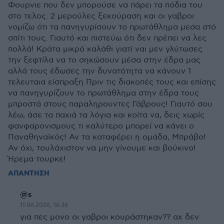
Φουρνιε που δεν μπορούσε να πάρει τα πόδια του
στο τελος. 2 μερούλες ξεκούραση και οι γαβροι
νομίζω ότι τα πανηγυρίσουν το πρωτάθλημα μεσα στό
σπίτι τους. Γιαυτό και πιστεύω ότι δεν πρέπει να λες
πολλά! Κράτα μικρό καλάθι γιατί ναι μεν γλύτωσες
την ξεφτίλα να το σηκώσουν μέσα στην έδρα μας
αλλά τους έδωσες την δυνατότητα να κάνουν 1
τελευταια είσπραξη Πριν τις διακοπές τους και επίσης
να πανηγυρίζουν το πρωτάθλημα στην έδρα τους
μπροστά στους παραληρουντες Γάβρους! Γιαυτό σου
λέω, άσε τα παχιά τα λόγια και κοίτα να, δεις χωρίς
φανφαρονισμους τι καλύτερο μπορεί να κάνει ο
Παναθηναϊκός! Αν τα καταφέρει η ομάδα, Μπράβο!
Αν όχι, τουλάχιστον να μην γίνουμε και βούκινο!
Ήρεμα τουρκε!
ΑΠΑΝΤΗΣΗ
@s
11.06.2026, 16:36
για πες μονο οι γαβροι κουράστηκαν?? αχ δεν