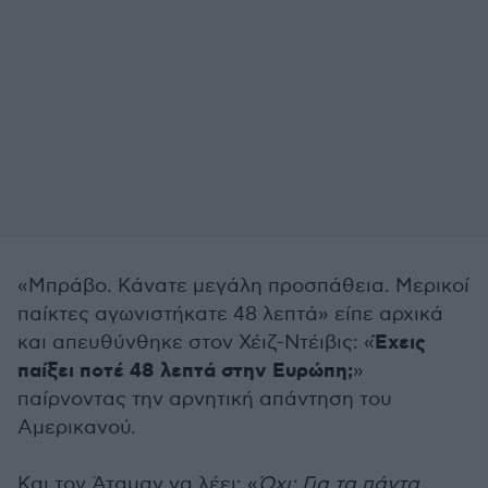
«Μπράβο. Κάνατε μεγάλη προσπάθεια. Μερικοί
παίκτες αγωνιστήκατε 48 λεπτά» είπε αρχικά
Έχεις
και απευθύνθηκε στον Χέιζ-Ντέιβις: «
παίξει ποτέ 48 λεπτά στην Ευρώπη;
»
παίρνοντας την αρνητική απάντηση του
Αμερικανού.
Και τον Άταμαν να λέει: «
Όχι; Για τα πάντα