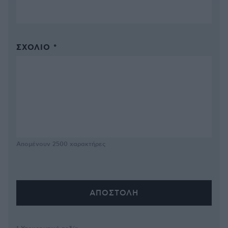
ΣΧΌΛΙΟ *
Απομένουν
2500
χαρακτήρες