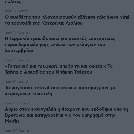
πολίτες
πριν 12 λεπτά
Ο συνθέτης του «Λογαριασμού» εξήγησε πώς έγινε viral
το τραγούδι της Κατερίνας Λιόλιου
πριν 17 λεπτά
Η Γερμανία προειδοποιεί για ρωσικές εκστρατείες
παραπληροφόρησης ενόψει των εκλογών του
Σεπτεμβρίου
πριν 20 λεπτά
«Γη τραχιά και τρυφερή, απρόσιτη και οικεία»: Τα
Τρόπαια Αρκαδίας του Μπάμπη Τσέρτου
πριν 21 λεπτά
Το μαγευτικό retreat όπου κάνεις κράτηση μόνο με
χειρόγραφη επιστολή
πριν 22 λεπτά
Αύριο στον εισαγγελέα η 46χρονη που εκδόθηκε από τη
Βρετανία και κατηγορείται για τον εμπρησμό στην
Marfin
πριν 30 λεπτά