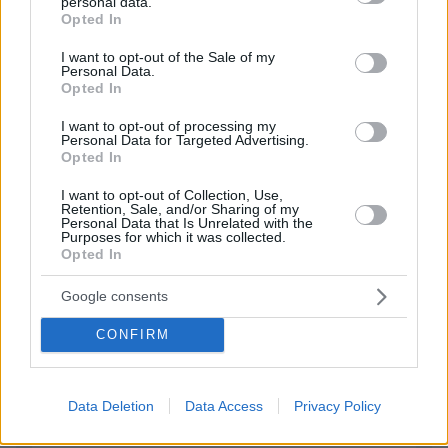
personal data.
grant or deny consent to Google and its third-party tags to
ς
Opted In
use your data for below specified purposes in below Google
26.08.2025, 19:20
consent section.
I want to opt-out of the Sale of my
Σιγά τον εργοδότη τον τυχοδιώκτη.Μας έδειξε το
Personal Data.
ποιόν του με τη συμπεριφορά του προς τον
Opted In
Κουέστα.Οχι βέβαια ότι είχαμε καμιά
I want to opt-out of processing my
αμφιβολία.Και για πες μου ποιόν έφερε για
Personal Data for Targeted Advertising.
αντικαταστάτη του Κουέστα ο εργοδότης για τα
Opted In
ευρωπαϊκά παιχνίδια;
I want to opt-out of Collection, Use,
ΑΠΑΝΤΗΣΗ
Retention, Sale, and/or Sharing of my
Personal Data that Is Unrelated with the
Purposes for which it was collected.
Opted In
ΠΡΟΣΘΗΚΗ ΣΧΟΛΙΟΥ
Google consents
ΌΝΟΜΑ *
CONFIRM
Data Deletion
Data Access
Privacy Policy
EMAIL