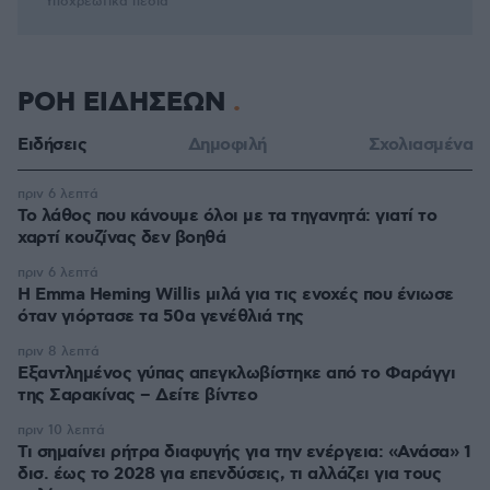
* Υποχρεωτικά πεδία
ΡΟΗ ΕΙΔΗΣΕΩΝ
Ειδήσεις
Δημοφιλή
Σχολιασμένα
πριν 6 λεπτά
Το λάθος που κάνουμε όλοι με τα τηγανητά: γιατί το
χαρτί κουζίνας δεν βοηθά
πριν 6 λεπτά
H Emma Heming Willis μιλά για τις ενοχές που ένιωσε
όταν γιόρτασε τα 50α γενέθλιά της
πριν 8 λεπτά
Εξαντλημένος γύπας απεγκλωβίστηκε από το Φαράγγι
της Σαρακίνας – Δείτε βίντεο
πριν 10 λεπτά
Τι σημαίνει ρήτρα διαφυγής για την ενέργεια: «Ανάσα» 1
δισ. έως το 2028 για επενδύσεις, τι αλλάζει για τους