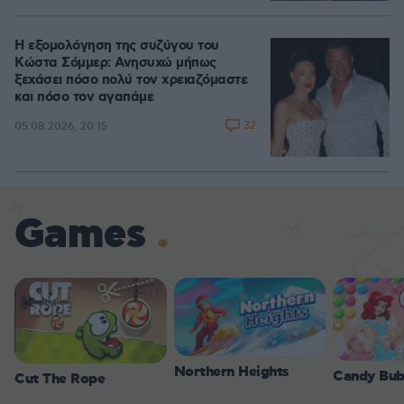
Η εξομολόγηση της συζύγου του
Κώστα Σόμμερ: Ανησυχώ μήπως
ξεχάσει πόσο πολύ τον χρειαζόμαστε
και πόσο τον αγαπάμε
32
05.08.2026, 20:15
Games
Northern Heights
Candy Bub
Cut The Rope