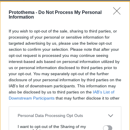
Ψηλέ εις το επανιδείν...
Protothema -
Do Not Process My Personal
ΑΠΑΝΤΗΣΗ
Information
Χαρης
If you wish to opt-out of the sale, sharing to third parties, or
processing of your personal or sensitive information for
26.08.2025, 18:52
targeted advertising by us, please use the below opt-out
Χούλιαν ψυχάρα για πάντα Αρειαναρα!
section to confirm your selection. Please note that after your
ΑΠΑΝΤΗΣΗ
opt-out request is processed you may continue seeing
interest-based ads based on personal information utilized by
us or personal information disclosed to third parties prior to
Στην
your opt-out. You may separately opt-out of the further
26.08.2025, 18:40
disclosure of your personal information by third parties on the
Επόμενη ομάδα σου όταν ο εργοδότης λέει κάτι σου
IAB’s list of downstream participants. This information may
αρέσει η όχι να συμμορφώνεσαι με αυτόν που
also be disclosed by us to third parties on the
IAB’s List of
πληρώνει.οχι για τον κάθε τυχαίο συμπαίκτη σου
Downstream Participants
that may further disclose it to other
παράδειγμα Χουάνκαρ λέμε τυχαία να γράφεις στα
third parties.
παπαρια σου αυτόν που σε στήριξε σε όλες τις
μεγάλες γκάφες σου.
Please note that this website/app uses one or more Google
Personal Data Processing Opt Outs
services and may gather and store information including but
ΑΠΑΝΤΗΣΗ
not limited to your visit or usage behaviour. You may click to
I want to opt-out of the Sharing of my