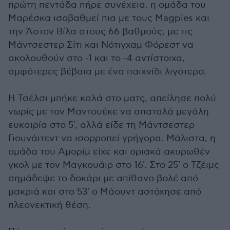
πρώτη πεντάδα πήρε συνέχεια, η ομάδα του
Μαρέσκα ισοβαθμεί πια με τους Magpies και
την Άστον Βίλα στους 66 βαθμούς, με τις
Μάντσεστερ Σίτι και Νότιγχαμ Φόρεστ να
ακολουθούν στο -1 και το -4 αντίστοιχα,
αμφότερες βέβαια με ένα παιχνίδι λιγότερο.
Η Τσέλσι μπήκε καλά στο ματς, απείλησε πολύ
νωρίς με τον Μαντουέκε να σπαταλά μεγάλη
ευκαιρία στο 5', αλλά είδε τη Μάντσεστερ
Γιουνάιτεντ να ισορροπεί γρήγορα. Μάλιστα, η
ομάδα του Αμορίμ είχε και οριακά ακυρωθέν
γκολ με τον Μαγκουάιρ στο 16'. Στο 25' ο Τζέιμς
σημάδεψε το δοκάρι με απίθανο βολέ από
μακριά και στο 53' ο Μάουντ αστόχησε από
πλεονεκτική θέση.