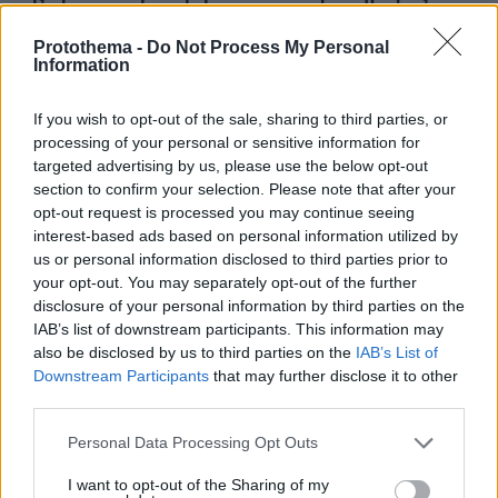
κορεατικής συσκευής
Protothema -
Do Not Process My Personal
πριν 19 λεπτά
Information
Μάχη με τις φλόγες εν μέσω καύσωνα στα Βαλκάνια:
Πυρκαγιές σε Σερβία και Αλβανία με θερμοκρασίες έως
40 βαθμούς
If you wish to opt-out of the sale, sharing to third parties, or
processing of your personal or sensitive information for
πριν 21 λεπτά
targeted advertising by us, please use the below opt-out
Πέθανε το άσπρο κουτάβι που συμβίωνε με αγέλη
section to confirm your selection. Please note that after your
λύκων στην Κεντρική Μακεδονία: Καλό ταξίδι μικρέ,
opt-out request is processed you may continue seeing
δείτε βίντεο
interest-based ads based on personal information utilized by
πριν 28 λεπτά
us or personal information disclosed to third parties prior to
Συνελήφθη αστυνομικός για επικίνδυνη οδήγηση και
your opt-out. You may separately opt-out of the further
απείθεια
disclosure of your personal information by third parties on the
IAB’s list of downstream participants. This information may
πριν 29 λεπτά
also be disclosed by us to third parties on the
IAB’s List of
Δημήτρης Ξανθάκης: Η γνήσια λαϊκή φωνή, οι
Downstream Participants
that may further disclose it to other
συνεργασίες, τα κορυφαία του τραγούδια, γιατί δεν
third parties.
έκανε καριέρα σε μεγάλες πίστες
Please note that this website/app uses one or more Google
πριν 30 λεπτά
Personal Data Processing Opt Outs
Οι πρώτες δηλώσεις του Λιβάι Γκαρσία: «Με έπεισαν ο
services and may gather and store information including but
προπονητής και ο τεχνικός διευθυντής του
not limited to your visit or usage behaviour. You may click to
I want to opt-out of the Sharing of my