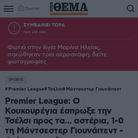
Games
ΣΥΜΒΑΙΝΕΙ ΤΩΡΑ
πριν μία ώρα
Φωτιά στην Aγία Μαρίνα Ηλείας,
σηκώθηκαν τρία αεροσκάφη, δείτε
φωτογραφίες
SPORTS
Premier League
Τσέλσι
Μάντσεστερ Γιουνάιτεντ
Premier League: Ο
Κουκουρέγια έσπρωξε την
Τσέλσι προς τα... αστέρια, 1-0
τη Μάντσεστερ Γιουνάιτεντ -