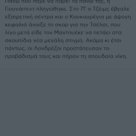
Πάνω που πήγε να πάρει τα πάνω της, η
Γιουνάιτεντ πληγώθηκε. Στο 71' ο Τζέιμς έβγαλε
εξαιρετική σέντρα και ο Κουκουρέγια με άψογη
κεφαλιά άνοιξε το σκορ για την Τσέλσι, που
λίγο μετά είδε τον Μαντουέκε να πετάει στα
σκουπίδια νέα μεγάλη στιγμή. Ακόμα κι έτσι
πάντως, οι Λονδρέζοι προστάτευσαν το
προβάδισμά τους και πήραν τη σπουδαία νίκη.