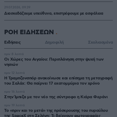
29.07.2026, 09:39
Διασκεδάζουμε υπεύθυνα, επιστρέφουμε με ασφάλεια
ΡΟΗ ΕΙΔΗΣΕΩΝ
Ειδήσεις
Δημοφιλή
Σχολιασμένα
πριν 8 λεπτά
Οι Xώρες του Αιγαίου: Περιπλάνηση στην ψυχή των
νησιών
πριν 12 λεπτά
Η Τραμπζονσπόρ ανακοίνωσε και επίσημα τη μεταγραφή
του Σαλάχ: Θα παίρνει 17 εκατομμύρια τον χρόνο
πριν 16 λεπτά
Στην Ίμπιζα με τον νέο της σύντροφο η Κιάρα Φεράνι
πριν 19 λεπτά
Το «πριν και το μετά» της πρόσκρουσης του πυραύλου
της SpaceX στη Σελήνη: Τι δείχνουν φωτογραφίες