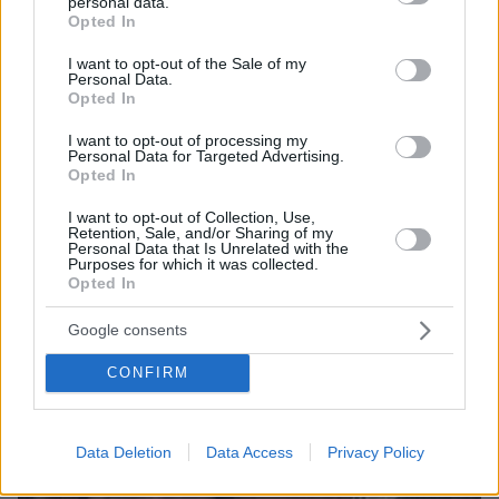
personal data.
Παναθηναϊκού», βίντεο
grant or deny consent to Google and its third-party tags to
Opted In
use your data for below specified purposes in below Google
πριν 31 λεπτά
consent section.
I want to opt-out of the Sale of my
Αυτά είναι τα σημάδια που δείχνουν ότι ο σκύλος σας
Personal Data.
είναι παραμελημένος
Opted In
I want to opt-out of processing my
ΔΕΙΤΕ ΟΛΕΣ ΤΙΣ ΕΙΔΗΣΕΙΣ
Personal Data for Targeted Advertising.
Opted In
I want to opt-out of Collection, Use,
Retention, Sale, and/or Sharing of my
Personal Data that Is Unrelated with the
ΤΑ ΠΙΟ ΔΗΜΟΦΙΛΗ
Purposes for which it was collected.
Opted In
Google consents
CONFIRM
Data Deletion
Data Access
Privacy Policy