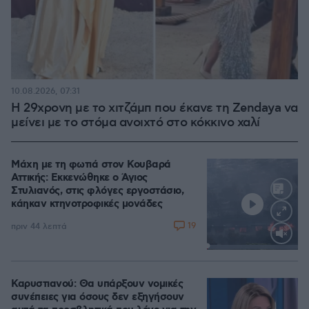
10.08.2026, 07:31
Η 29χρονη με το χιτζάμπ που έκανε τη Zendaya να
μείνει με το στόμα ανοιχτό στο κόκκινο χαλί
Μάχη με τη φωτιά στον Κουβαρά
Αττικής: Εκκενώθηκε ο Άγιος
Στυλιανός, στις φλόγες εργοστάσιο,
κάηκαν κτηνοτροφικές μονάδες
19
πριν 44 λεπτά
Loaded
:
100.00%
Καρυστιανού: Θα υπάρξουν νομικές
συνέπειες για όσους δεν εξηγήσουν