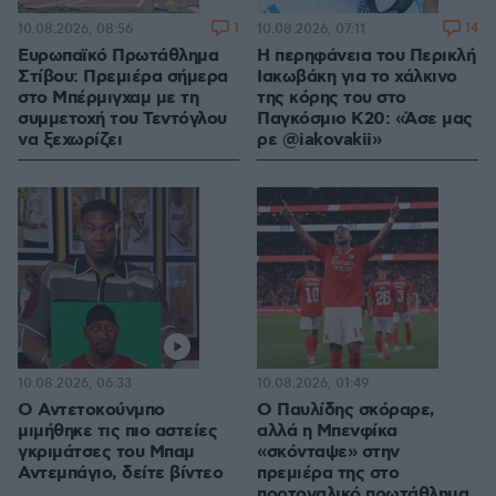
1
14
10.08.2026, 08:56
10.08.2026, 07:11
Ευρωπαϊκό Πρωτάθλημα
Η περηφάνεια του Περικλή
Στίβου: Πρεμιέρα σήμερα
Ιακωβάκη για το χάλκινο
στο Μπέρμιγχαμ με τη
της κόρης του στο
συμμετοχή του Τεντόγλου
Παγκόσμιο Κ20: «Άσε μας
να ξεχωρίζει
ρε @iakovakii»
10.08.2026, 06:33
10.08.2026, 01:49
Ο Αντετοκούνμπο
Ο Παυλίδης σκόραρε,
μιμήθηκε τις πιο αστείες
αλλά η Μπενφίκα
γκριμάτσες του Μπαμ
«σκόνταψε» στην
Αντεμπάγιο, δείτε βίντεο
πρεμιέρα της στο
πορτογαλικό πρωτάθλημα,