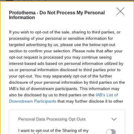
Games
Protothema -
Do Not Process My Personal
Information
If you wish to opt-out of the sale, sharing to third parties, or
processing of your personal or sensitive information for
targeted advertising by us, please use the below opt-out
Northern Heights
Candy Bub
section to confirm your selection. Please note that after your
Cut The Rope
opt-out request is processed you may continue seeing
interest-based ads based on personal information utilized by
us or personal information disclosed to third parties prior to
ΔΕΙΤΕ ΟΛΑ ΤΑ GAMES
your opt-out. You may separately opt-out of the further
disclosure of your personal information by third parties on the
IAB’s list of downstream participants. This information may
Best of Network
also be disclosed by us to third parties on the
IAB’s List of
Downstream Participants
that may further disclose it to other
third parties.
Please note that this website/app uses one or more Google
Personal Data Processing Opt Outs
services and may gather and store information including but
not limited to your visit or usage behaviour. You may click to
I want to opt-out of the Sharing of my