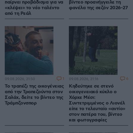
παίρνει προβάδισμα για να
βίντεο προανήγγειλε τη
«κλέψει» το νέο ταλέντο
φανέλα της σεζόν 2026-27
από τη Ρεάλ
1
6
09.08.2026, 21:50
09.08.2026, 21:16
Το τραπέζι της οικογένειας
Κηδεύτηκε σε στενό
από την Τραπεζούντα στον
οικογενειακό κύκλο ο
Σαλάχ, δείτε το βίντεο της
Χόρχε Μέσι:
Τράμπζονσπορ
Συντετριμμένος ο Λιονέλ
είπε το τελευταίο «αντίο»
στον πατέρα του, βίντεο
και φωτογραφίες