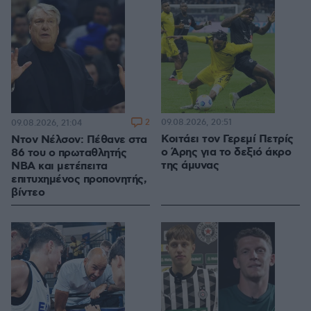
2
09.08.2026, 20:51
09.08.2026, 21:04
Κοιτάει τον Γερεμί Πετρίς
Ντον Νέλσον: Πέθανε στα
ο Άρης για το δεξιό άκρο
86 του ο πρωταθλητής
της άμυνας
NBA και μετέπειτα
επιτυχημένος προπονητής,
βίντεο