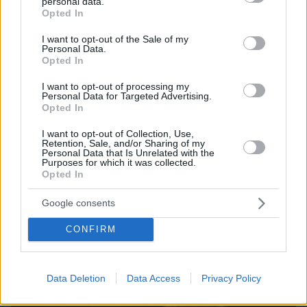
personal data.
grant or deny consent to Google and its third-party tags to
Opted In
use your data for below specified purposes in below Google
consent section.
I want to opt-out of the Sale of my
Personal Data.
Opted In
I want to opt-out of processing my
Personal Data for Targeted Advertising.
Opted In
I want to opt-out of Collection, Use,
Retention, Sale, and/or Sharing of my
Personal Data that Is Unrelated with the
Purposes for which it was collected.
Opted In
Google consents
09.08.2026, 15:35
CONFIRM
Μια βιοτεχνολόγος έχασε 10 κιλά χωρίς να
στερηθεί το αγαπημένο της φαγητό – Οι 8
συνήθειες που έκαναν τη διαφορά
Data Deletion
Data Access
Privacy Policy