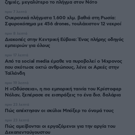
ζημιές, μεγαλύτερο το πλήγμα στον Νότο
πριν 7 λεπτά
Ουκρανικά πλήγματα 1.600 χλμ. βαθιά στη Ρωσία:
Σφυροκόπημα με 456 drones, τουλάχιστον 12 νεκροί
πριν 8 λεπτά
Διακοπές στην Κεντρική Εύβοια: Ένας πλήρης οδηγός
εμπειριών για όλους
πριν 17 λεπτά
Από τα social media έμαθε να πυροβολεί ο 14χρονος
που σκότωσε οκτώ ανθρώπους, λένε οι Αρχές στην
Ταϊλάνδη
πριν 19 λεπτά
Η «Οδύσσεια», η πιο εμπορική ταινία του Κρίστοφερ
Νόλαν, ξεπέρασε σε εισπράξεις το ένα δισ. δολάρια
πριν 23 λεπτά
Πώς απέκτησαν οι σκύλοι Μπόξερ το όνομά τους
πριν 23 λεπτά
Πώς αμείβονται οι εργαζόμενοι για την αργία του
Δεκαπενταύγουστου