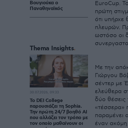
Βουγιούκα ο
EuroCup. Το
Παναθηναϊκός
πρώτη στιγμ
ότι υπήρχε 
πλευρών. Π
ωστόσο οι δ
συνεργαστού
Thema Insights
Με την απόκ
Γιώργου Βό
σέντερ με Έ
ελεύθερα σ
30.07.2026, 09:33
δύο θέσεις 
Το DEI College
παρουσιάζει τη Sophia.
«τέσσερα» π
Την πρώτη 24/7 βοηθό AI
παραμένει α
που αλλάζει τον τρόπο με
έναν ακόμη 
τον οποίο μαθαίνουν οι