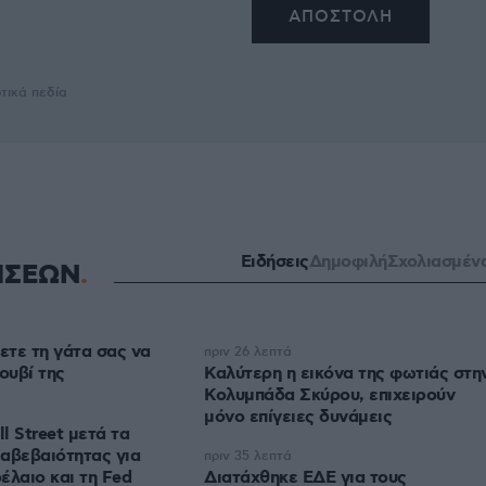
τικά πεδία
Ειδήσεις
Δημοφιλή
Σχολιασμέν
ΗΣΕΩΝ
τε τη γάτα σας να
πριν 26 λεπτά
ουβί της
Καλύτερη η εικόνα της φωτιάς στη
Κολυμπάδα Σκύρου, επιχειρούν
μόνο επίγειες δυνάμεις
l Street μετά τα
αβεβαιότητας για
πριν 35 λεπτά
ρέλαιο και τη Fed
Διατάχθηκε ΕΔΕ για τους