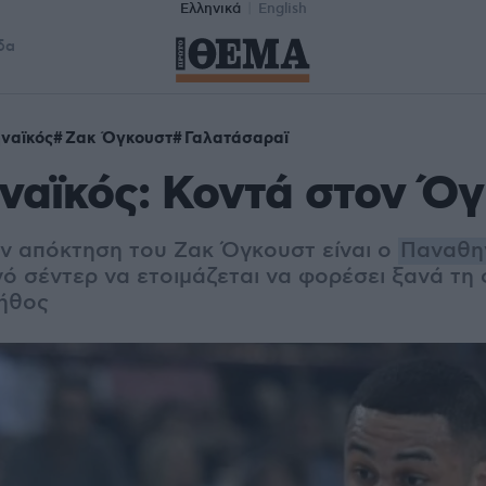
Ελληνικά
English
δα
ναϊκός
Ζακ Όγκουστ
Γαλατάσαραϊ
ναϊκός: Κοντά στον Ό
ν απόκτηση του Ζακ Όγκουστ είναι ο
Παναθη
ό σέντερ να ετοιμάζεται να φορέσει ξανά τη 
τήθος