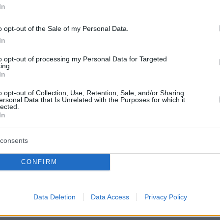
νεύουν με τιμωρία και οι διαιτητές των
In
ροηγούμενων ματς του
o opt-out of the Sale of my Personal Data.
In
: Φιέστα με οπαδούς «μέσα» στο Καραϊσκάκη
to opt-out of processing my Personal Data for Targeted
κκινο Πασαλιμάνι για το 45ο πρωτάθλημα
ing.
In
o opt-out of Collection, Use, Retention, Sale, and/or Sharing
protothema.gr στο Google News
το
και μάθετε πρώτοι
ersonal Data that Is Unrelated with the Purposes for which it
lected.
εις
In
Ειδήσεις
 τελευταίες
από την Ελλάδα και τον Κόσμο, τη
consents
Protothema.gr
μβαίνουν, στο
CONFIRM
ΙΑ
ΠΡΟΣΘΗΚΗ ΣΧΟΛΙΟΥ
Data Deletion
Data Access
Privacy Policy