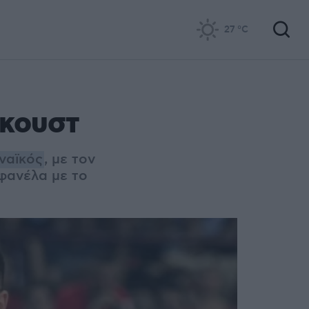
27
°C
γκουστ
ναϊκός
, με τον
φανέλα με το