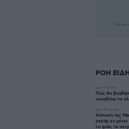
* Υποχρεω
ΡΟΗ ΕΙΔ
πριν 7 λεπτά
Πώς θα βοηθήσε
συνηθίσει το κλ
πριν 15 λεπτά
Κόπωση της Wal
ρεκόρ εν μέσω 
το Ιράν, το πετ