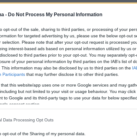
μή που θα έχει αίσιο τέλος η υπόθεση του
ma -
Do Not Process My Personal Information
υτομάτως το βάρος θα πέσει πάνω στον πλέι
τον Νίκολας Λαπροβίτολα να αποτελεί την
to opt-out of the sale, sharing to third parties, or processing of your per
formation for targeted advertising by us, please use the below opt-out s
 επιλογή του προπονητικού τιμ, αλλά λόγω τη
r selection. Please note that after your opt-out request is processed y
ης που παρουσιάζει η αποδέσμευσή του, να
eing interest-based ads based on personal information utilized by us or
 και άλλες περιπτώσεις, με πρώτη αυτή του
disclosed to third parties prior to your opt-out. You may separately opt-
losure of your personal information by third parties on the IAB’s list of
ύτερη αυτή του Ουόλτερς.
. This information may also be disclosed by us to third parties on the
IA
Participants
that may further disclose it to other third parties.
azzetta.gr
 that this website/app uses one or more Google services and may gath
including but not limited to your visit or usage behaviour. You may click 
ήμερα:
 to Google and its third-party tags to use your data for below specifi
ogle consent section.
ός: Δημόσιο «ευχαριστώ» από την ομάδα
l Data Processing Opt Outs
 Δημήτρη Γιαννακόπουλο
o opt-out of the Sharing of my personal data.