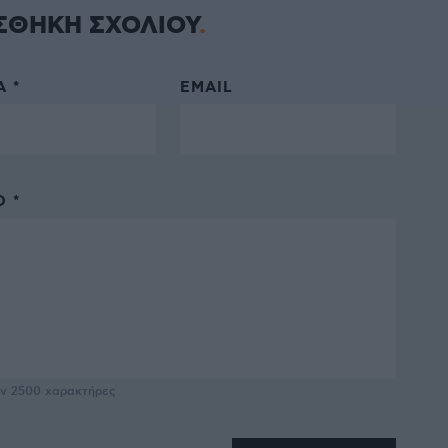
ΣΘΗΚΗ ΣΧΟΛΙΟΥ
 *
EMAIL
 *
υν
2500
χαρακτήρες