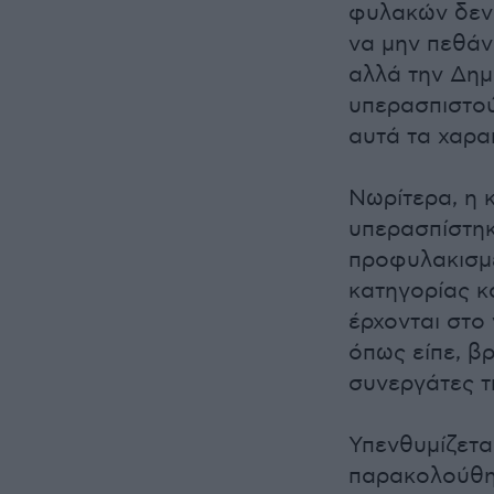
φυλακών δεν 
να μην πεθάν
αλλά την Δημ
υπερασπιστού
αυτά τα χαρα
Νωρίτερα, η 
υπερασπίστηκ
προφυλακισμέ
κατηγορίας κ
έρχονται στο
όπως είπε, βρ
συνεργάτες τ
Υπενθυμίζετα
παρακολούθησ