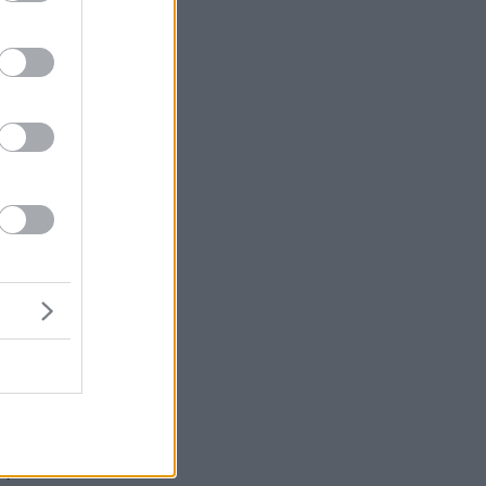
ς
αι
υς
,
ων