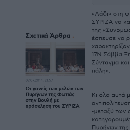
«Λάδι» στη φ
ΣΥΡΙΖΑ να κα
της «Συνομωσ
Σχετικά Άρθρα
έσπευσε να ρ
χαρακτηρίζον
17Ν Σάββα Ξ
Σύνταγμα και
πάλη».
07.07.2014, 21:57
Οι γονείς των μελών των
Πυρήνων της Φωτιάς
Κι όλα αυτά 
στην Βουλή με
αντιπολίτευσ
πρόσκληση του ΣΥΡΙΖΑ
-μεταξύ των 
κατηγορουμέ
Πυρήνων της 