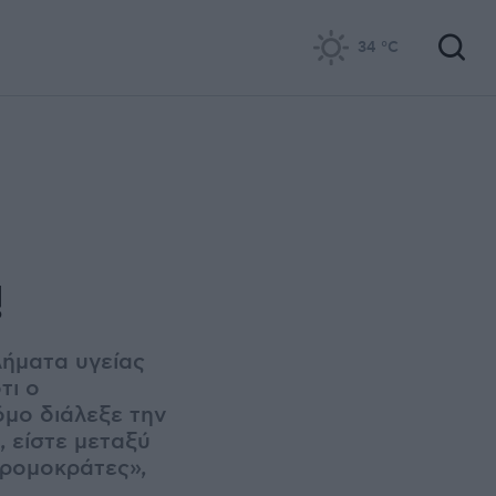
34
°C
!
λήματα υγείας
τι ο
μο διάλεξε την
, είστε μεταξύ
τρομοκράτες»,