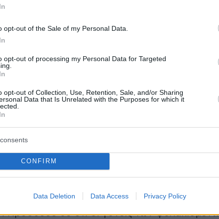
In
μέσα στην φυλακή. Γιατί; Διότι ο εννοούμενο
ης από το Σύνταγμα και από το νόμο διάλεξε
o opt-out of the Sale of my Personal Data.
άλη», είπε ο κ. Διαμαντόπουλος.
In
to opt-out of processing my Personal Data for Targeted
ing.
In
μυαλό, είστε μεταξύ της λογικής των
o opt-out of Collection, Use, Retention, Sale, and/or Sharing
ersonal Data that Is Unrelated with the Purposes for which it
 και της λογικής να στηρίζετε τρομοκράτες»
lected.
In
. Ιορδάνης Τζαμτζής (ΝΔ).
consents
όπουλος επανήλθε υποστηρίζοντας ότι
νται οι δηλώσεις του από την «μονταζιέρα» κ
CONFIRM
ην κυβέρνηση λέγοντας πως «τρομοκρατεί» το
πρόσθεσε: «Γδέρνετε κόσμο με τα χαράτσια σας
Data Deletion
Data Access
Privacy Policy
αντίληψή σας έστειλε και τον Φύσσα στο
. Πρόσθεσε δε ότι οι γονείς των φυλακισμέν