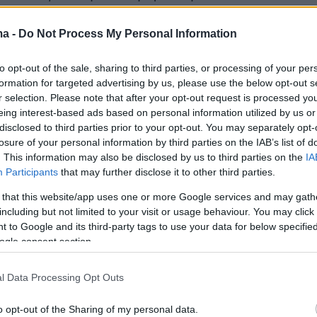
ουν από τα θεωρεία την συζήτηση για το
Ποινικός και Σωφρονιστικός Κώδικας».
ma -
Do Not Process My Personal Information
to opt-out of the sale, sharing to third parties, or processing of your per
 η αντίδραση των βουλευτών της ΝΔ που
formation for targeted advertising by us, please use the below opt-out s
την αξιωματική αντιπολίτευση ότι στηρίζει του
r selection. Please note that after your opt-out request is processed y
eing interest-based ads based on personal information utilized by us or
disclosed to third parties prior to your opt-out. You may separately opt-
losure of your personal information by third parties on the IAB’s list of
. This information may also be disclosed by us to third parties on the
IA
 τον τρομοκράτη της 17Ν Σάββα Ξηρό ο κ.
Participants
that may further disclose it to other third parties.
μαντόπουλος (ΣΥΡΙΖΑ) επιχείρησε να
 that this website/app uses one or more Google services and may gath
ι την στάση των βουλευτών του ΣΥΡΙΖΑ Τάσο
including but not limited to your visit or usage behaviour. You may click 
 to Google and its third-party tags to use your data for below specifi
Βασιλικής Κατριβάνου οι οποίοι
ogle consent section.
λόγησαν υπέρ της αποφυλάκισης του
ια λόγους υγείας. «Μάρτυρες πήγαν βουλευτί
l Data Processing Opt Outs
ς του ΣΥΡΙΖΑ σε έναν άνθρωπο που έχει 97%
 προβλήματα υγείας πολλά από τα οποία
o opt-out of the Sharing of my personal data.