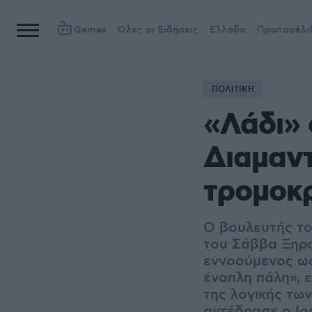
Games
Όλες οι Ειδήσεις
Ελλάδα
Πρωτοσέλι
ΠΟΛΙΤΙΚΗ
«Λάδι» 
Διαμαντ
τρομοκ
Ο βουλευτής το
του Σάββα Ξηρο
εννοούμενος ως
ένοπλη πάλη», ε
της λογικής των
αντέδρασε ο Ιο