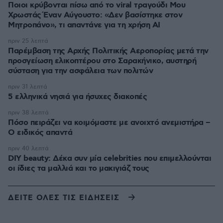
Ποιοι κρύβονται πίσω από το viral τραγούδι Μου
Χρωστάς Έναν Αύγουστο: «Δεν βασίστηκε στον
Μητροπάνο», τι απαντάνε για τη χρήση AI
πριν 25 λεπτά
Παρέμβαση της Αρχής Πολιτικής Αεροπορίας μετά την
προσγείωση ελικοπτέρου στο Σαρακήνικο, αυστηρή
σύσταση για την ασφάλεια των πολιτών
πριν 31 λεπτά
5 ελληνικά νησιά για ήσυχες διακοπές
πριν 38 λεπτά
Πόσο πειράζει να κοιμόμαστε με ανοιχτό ανεμιστήρα –
Ο ειδικός απαντά
πριν 40 λεπτά
DIY beauty: Δέκα συν μία celebrities που επιμελλούνται
οι ίδιες τα μαλλιά και το μακιγιάζ τους
ΔΕΙΤΕ ΟΛΕΣ ΤΙΣ ΕΙΔΗΣΕΙΣ