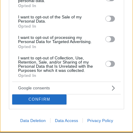
υποβοηθούμενη αυτοκτονία
personal data.
grant or deny consent to Google and its third-party tags to
Opted In
use your data for below specified purposes in below Google
09.08.2026, 12:07
consent section.
I want to opt-out of the Sale of my
Personal Data.
Opted In
Το σπίτι του τρόμου στο Άινταχο: Η
I want to opt-out of processing my
νύχτα που τέσσερις φοιτητές
Personal Data for Targeted Advertising.
δολοφονήθηκαν μέσα σε λίγα λεπτά
Opted In
25
09.08.2026, 08:33
I want to opt-out of Collection, Use,
Retention, Sale, and/or Sharing of my
Personal Data that Is Unrelated with the
Purposes for which it was collected.
Opted In
Η Βαλέρια Χοψονίδου βάφτισε τον γιο
Google consents
της στη Βουλιαγμένη, δείτε
φωτογραφίες
CONFIRM
8
09.08.2026, 09:44
Data Deletion
Data Access
Privacy Policy