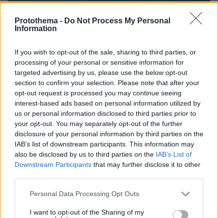
Protothema -
Do Not Process My Personal
Information
If you wish to opt-out of the sale, sharing to third parties, or
processing of your personal or sensitive information for
targeted advertising by us, please use the below opt-out
section to confirm your selection. Please note that after your
opt-out request is processed you may continue seeing
interest-based ads based on personal information utilized by
us or personal information disclosed to third parties prior to
your opt-out. You may separately opt-out of the further
Loaded
:
disclosure of your personal information by third parties on the
100.00%
09.08.2026, 11:17
IAB’s list of downstream participants. This information may
Ελικόπτερο «πάρκαρε» στο Σαρακήνικο για να
also be disclosed by us to third parties on the
IAB’s List of
κάνουν μπάνιο οι επιβάτες του, δείτε βίντεο
Downstream Participants
that may further disclose it to other
third parties.
Οι τελευταίες μέρες της 49χρονης
Please note that this website/app uses one or more Google
Personal Data Processing Opt Outs
TikToker που διαγνώστηκε με
services and may gather and store information including but
Αλτσχάιμερ και επέλεξε την ιατρικώς
not limited to your visit or usage behaviour. You may click to
I want to opt-out of the Sharing of my