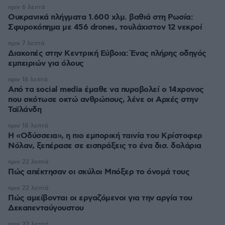
πριν 6 λεπτά
Ουκρανικά πλήγματα 1.600 χλμ. βαθιά στη Ρωσία:
Σφυροκόπημα με 456 drones, τουλάχιστον 12 νεκροί
πριν 7 λεπτά
Διακοπές στην Κεντρική Εύβοια: Ένας πλήρης οδηγός
εμπειριών για όλους
πριν 16 λεπτά
Από τα social media έμαθε να πυροβολεί ο 14χρονος
που σκότωσε οκτώ ανθρώπους, λένε οι Αρχές στην
Ταϊλάνδη
πριν 18 λεπτά
Η «Οδύσσεια», η πιο εμπορική ταινία του Κρίστοφερ
Νόλαν, ξεπέρασε σε εισπράξεις το ένα δισ. δολάρια
πριν 22 λεπτά
Πώς απέκτησαν οι σκύλοι Μπόξερ το όνομά τους
πριν 22 λεπτά
Πώς αμείβονται οι εργαζόμενοι για την αργία του
Δεκαπενταύγουστου
πριν 22 λεπτά