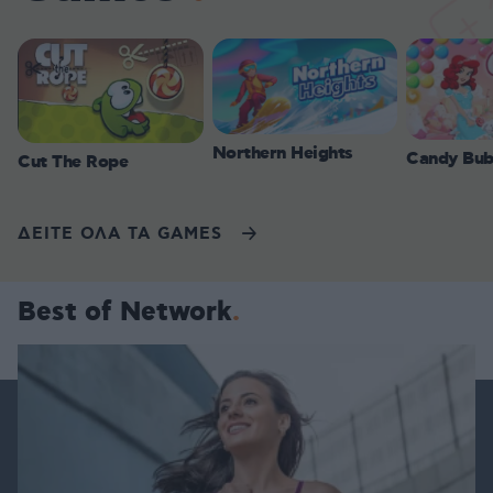
Northern Heights
Candy Bub
Cut The Rope
ΔΕΙΤΕ ΟΛΑ ΤΑ GAMES
Best of Network