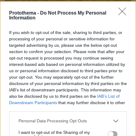
09.08.2026, 22:48
Protothema -
Do Not Process My Personal
Τη Υπερμάχω: Η νύχτα του Αυγούστου πριν από
Information
1.400 χρόνια, που γέννησε τον Ακάθιστο Ύμνο
If you wish to opt-out of the sale, sharing to third parties, or
processing of your personal or sensitive information for
targeted advertising by us, please use the below opt-out
section to confirm your selection. Please note that after your
opt-out request is processed you may continue seeing
interest-based ads based on personal information utilized by
us or personal information disclosed to third parties prior to
your opt-out. You may separately opt-out of the further
disclosure of your personal information by third parties on the
IAB’s list of downstream participants. This information may
also be disclosed by us to third parties on the
IAB’s List of
Downstream Participants
that may further disclose it to other
third parties.
Please note that this website/app uses one or more Google
Personal Data Processing Opt Outs
services and may gather and store information including but
not limited to your visit or usage behaviour. You may click to
I want to opt-out of the Sharing of my