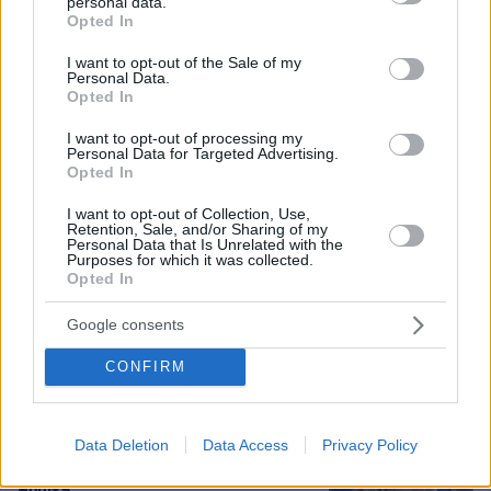
personal data.
grant or deny consent to Google and its third-party tags to
Opted In
use your data for below specified purposes in below Google
consent section.
I want to opt-out of the Sale of my
Personal Data.
Opted In
10.08.2026, 07:31
I want to opt-out of processing my
Η 29χρονη με το χιτζάμπ που έκανε τη Zendaya να
Personal Data for Targeted Advertising.
μείνει με το στόμα ανοιχτό στο κόκκινο χαλί
Opted In
I want to opt-out of Collection, Use,
Retention, Sale, and/or Sharing of my
Μάχη με τη φωτιά στον Κουβαρά
Personal Data that Is Unrelated with the
Αττικής: Εκκενώθηκε ο Άγιος
Purposes for which it was collected.
Στυλιανός, στις φλόγες εργοστάσιο,
Opted In
κάηκαν κτηνοτροφικές μονάδες
Google consents
19
πριν 43 λεπτά
CONFIRM
Loaded
:
100.00%
Καρυστιανού: Θα υπάρξουν νομικές
συνέπειες για όσους δεν εξηγήσουν
Data Deletion
Data Access
Privacy Policy
αυτά τα προσβλητικά που λένε για την
Ελπίδα