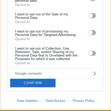
personal data.
grant or deny consent to Google and its third-party tags to
Opted In
use your data for below specified purposes in below Google
consent section.
I want to opt-out of the Sale of my
11.06.2026, 11:26
Personal Data.
Opted In
Ανοίγει την Δευτέρα το νέο Ανακαινίζω, επιδότηση έως
36.000 ευρώ για κλειστά σπίτια
I want to opt-out of processing my
Personal Data for Targeted Advertising.
Opted In
ΡΟΗ ΕΙΔΗΣΕΩΝ
I want to opt-out of Collection, Use,
Retention, Sale, and/or Sharing of my
Personal Data that Is Unrelated with the
Ειδήσεις
Δημοφιλή
Σχολιασμένα
Purposes for which it was collected.
Opted In
πριν 26 λεπτά
Google consents
Αποκαλύψεις Telegraph για τον Ινφαντίνο: Η εξαψήφια
αποζημίωση σε πρώην εργαζόμενη της UEFA και η
CONFIRM
φερόμενη σχέση τους
πριν μία ώρα
Ρωσία για το drone με εκρηκτικά σε γερμανικό
Data Deletion
Data Access
Privacy Policy
αεροδρόμιο: «Βιαστικά στημένη προβοκάτσια»
08.08.2026, 01:00