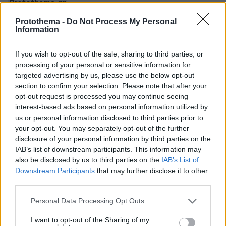
Protothema.gr
Protothema -
Do Not Process My Personal
Σχετικά Άρθρα
Information
If you wish to opt-out of the sale, sharing to third parties, or
processing of your personal or sensitive information for
targeted advertising by us, please use the below opt-out
section to confirm your selection. Please note that after your
opt-out request is processed you may continue seeing
interest-based ads based on personal information utilized by
us or personal information disclosed to third parties prior to
your opt-out. You may separately opt-out of the further
disclosure of your personal information by third parties on the
IAB’s list of downstream participants. This information may
also be disclosed by us to third parties on the
IAB’s List of
Downstream Participants
that may further disclose it to other
third parties.
Please note that this website/app uses one or more Google
Personal Data Processing Opt Outs
services and may gather and store information including but
not limited to your visit or usage behaviour. You may click to
I want to opt-out of the Sharing of my