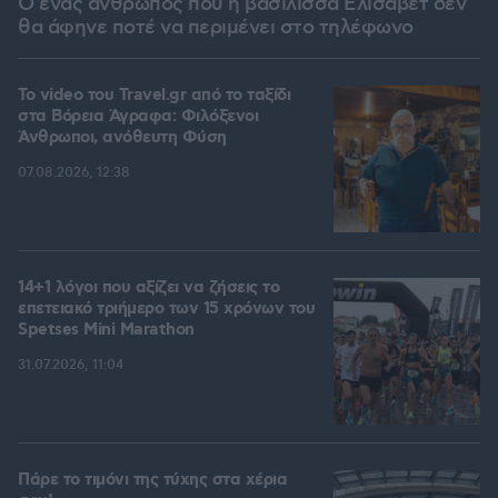
Ο ένας άνθρωπος που η βασίλισσα Ελισάβετ δεν
θα άφηνε ποτέ να περιμένει στο τηλέφωνο
To video του Travel.gr από το ταξίδι
στα Βόρεια Άγραφα: Φιλόξενοι
Άνθρωποι, ανόθευτη Φύση
07.08.2026, 12:38
14+1 λόγοι που αξίζει να ζήσεις το
επετειακό τριήμερο των 15 χρόνων του
Spetses Mini Marathon
31.07.2026, 11:04
Πάρε το τιμόνι της τύχης στα χέρια