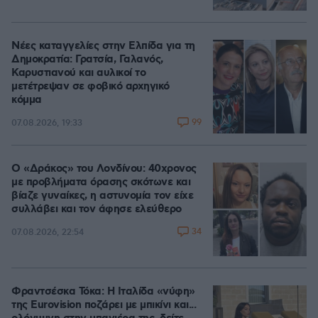
Νέες καταγγελίες στην Ελπίδα για τη
Δημοκρατία: Γρατσία, Γαλανός,
Καρυστιανού και αυλικοί το
μετέτρεψαν σε φοβικό αρχηγικό
κόμμα
99
07.08.2026, 19:33
Ο «Δράκος» του Λονδίνου: 40χρονος
με προβλήματα όρασης σκότωνε και
βίαζε γυναίκες, η αστυνομία τον είχε
συλλάβει και τον άφησε ελεύθερο
34
07.08.2026, 22:54
Φραντσέσκα Τόκα: Η Ιταλίδα «νύφη»
της Eurovision ποζάρει με μπικίνι και...