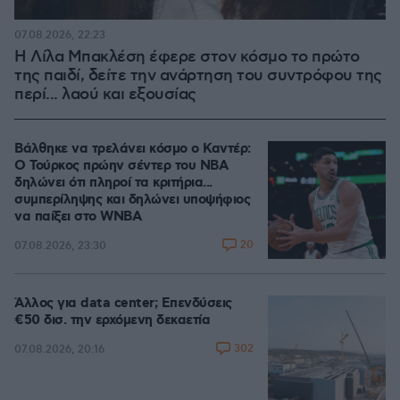
07.08.2026, 22:23
Η Λίλα Μπακλέση έφερε στον κόσμο το πρώτο
της παιδί, δείτε την ανάρτηση του συντρόφου της
περί... λαού και εξουσίας
Βάλθηκε να τρελάνει κόσμο ο Καντέρ:
Ο Τούρκος πρώην σέντερ του NBA
δηλώνει ότι πληροί τα κριτήρια...
συμπερίληψης και δηλώνει υποψήφιος
να παίξει στο WNBA
20
07.08.2026, 23:30
Άλλος για data center; Επενδύσεις
€50 δισ. την ερχόμενη δεκαετία
302
07.08.2026, 20:16