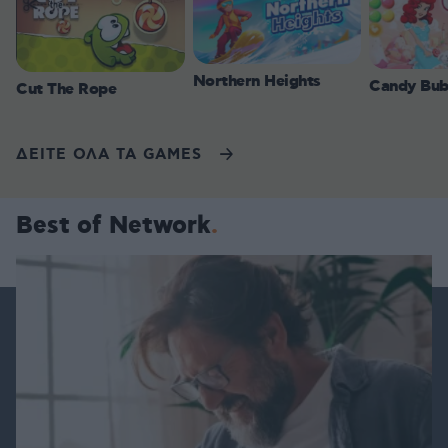
Northern Heights
Candy Bub
Cut The Rope
ΔΕΙΤΕ ΟΛΑ ΤΑ GAMES
Best of Network