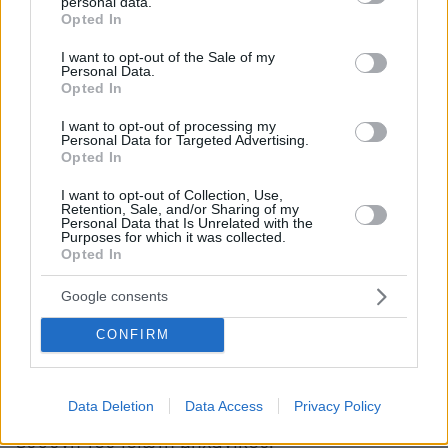
personal data.
grant or deny consent to Google and its third-party tags to
Opted In
Tα σημερινά κτηματολογικά γραφεία
use your data for below specified purposes in below Google
προορίζονται να αποτελέσουν το διοικητικό
consent section.
I want to opt-out of the Sale of my
Personal Data.
κέντρο των νέων πολεοδομιών σε ολόκληρη τη
Opted In
χώρα. Στον νέο οργανισμό θα μεταφερθούν οι
I want to opt-out of processing my
βασικές αρμοδιότητες που εξακολουθούν να
Personal Data for Targeted Advertising.
ασκούν σήμερα οι δημοτικές ΥΔΟΜ, όπως η
Opted In
χορήγηση βεβαιώσεων όρων δόμησης, οι
I want to opt-out of Collection, Use,
προεγκρίσεις οικοδομικών αδειών όπου
Retention, Sale, and/or Sharing of my
Personal Data that Is Unrelated with the
απαιτούνται, ο έλεγχος της εφαρμογής της
Purposes for which it was collected.
Opted In
πολεοδομικής νομοθεσίας και η εποπτεία των
κατασκευών. Πρόκειται ουσιαστικά για το
Google consents
τελευταίο τμήμα της διαδικασίας αδειοδότησης
CONFIRM
που εξακολουθεί να βρίσκεται στους δήμους,
καθώς η έκδοση των περισσότερων
οικοδομικών αδειών πραγματοποιείται ήδη
Data Deletion
Data Access
Privacy Policy
ηλεκτρονικά μέσω του συστήματος e-Αδειες με
ευθύνη του ιδιώτη μηχανικού.