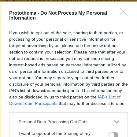
περιουσιακής κατάστασης των υπαλλήλων που
Protothema -
Do Not Process My Personal
υπηρετούν σε νευραλγικές θέσεις. Ο
Information
προϊστάμενος της ΥΔΟΜ υποστηρίζει ότι το
«πόθεν έσχες» θα μπορούσε να αποτελέσει
If you wish to opt-out of the sale, sharing to third parties, or
βασικό εργαλείο για τον εντοπισμό
processing of your personal or sensitive information for
targeted advertising by us, please use the below opt-out
αδικαιολόγητου πλουτισμού εφόσον οι έλεγχοι
section to confirm your selection. Please note that after your
γίνονται σε βάθος και όχι τυπικά.
opt-out request is processed you may continue seeing
interest-based ads based on personal information utilized by
«Η κατάσταση δεν μαζεύεται αλλιώς»,
us or personal information disclosed to third parties prior to
your opt-out. You may separately opt-out of the further
καταλήγει. «Πρέπει να συνεχιστούν οι έλεγχοι
disclosure of your personal information by third parties on the
από τις Αρχές και να υπάρξουν
IAB’s list of downstream participants. This information may
παραδειγματικές τιμωρίες ώστε να υπάρχει
also be disclosed by us to third parties on the
IAB’s List of
τουλάχιστον ο φόβος της λογοδοσίας. Αν δεν
Downstream Participants
that may further disclose it to other
υπάρξουν συνέπειες, το πρόβλημα θα
third parties.
συνεχίσει να αναπαράγεται».
Please note that this website/app uses one or more Google
Personal Data Processing Opt Outs
services and may gather and store information including but
Τι αλλάζει από το 2027
not limited to your visit or usage behaviour. You may click to
I want to opt-out of the Sharing of my