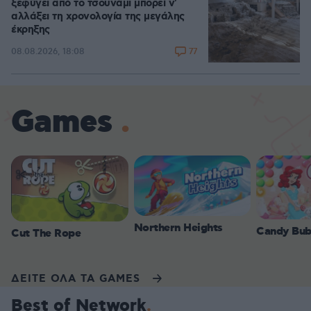
ξεφύγει από το τσουνάμι μπορεί ν'
αλλάξει τη χρονολογία της μεγάλης
έκρηξης
77
08.08.2026, 18:08
Games
Northern Heights
Candy Bub
Cut The Rope
ΔΕΙΤΕ ΟΛΑ ΤΑ GAMES
Best of Network