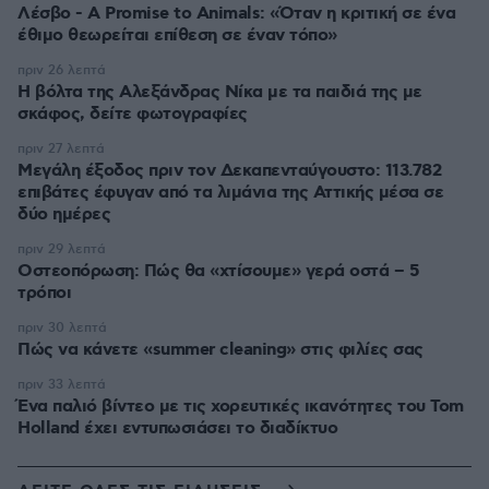
Λέσβο - A Promise to Animals: «Όταν η κριτική σε ένα
έθιμο θεωρείται επίθεση σε έναν τόπο»
πριν 26 λεπτά
Η βόλτα της Αλεξάνδρας Νίκα με τα παιδιά της με
σκάφος, δείτε φωτογραφίες
πριν 27 λεπτά
Μεγάλη έξοδος πριν τον Δεκαπενταύγουστο: 113.782
επιβάτες έφυγαν από τα λιμάνια της Αττικής μέσα σε
δύο ημέρες
πριν 29 λεπτά
Οστεοπόρωση: Πώς θα «χτίσουμε» γερά οστά – 5
τρόποι
πριν 30 λεπτά
Πώς να κάνετε «summer cleaning» στις φιλίες σας
πριν 33 λεπτά
Ένα παλιό βίντεο με τις χορευτικές ικανότητες του Tom
Holland έχει εντυπωσιάσει το διαδίκτυο