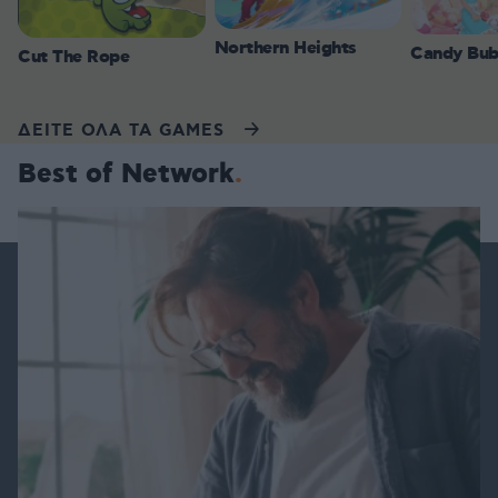
Northern Heights
Candy Bub
Cut The Rope
ΔΕΙΤΕ ΟΛΑ ΤΑ GAMES
Best of Network