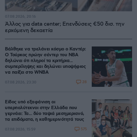
07.08.2026, 20:16
Άλλος για data center; Επενδύσεις €50 δισ. την
ερχόμενη δεκαετία
Βάλθηκε να τρελάνει κόσμο ο Καντέρ:
Ο Τούρκος πρώην σέντερ του NBA
δηλώνει ότι πληροί τα κριτήρια...
συμπερίληψης και δηλώνει υποψήφιος
να παίξει στο WNBA
28
07.08.2026, 23:30
Είδος υπό εξαφάνιση οι
υπερπολύτεκνοι στην Ελλάδα που
γερνάει: Τα... δύο ταψιά μεσημεριανό,
τα επιδόματα, η καθημερινότητά τους
575
07.08.2026, 15:59