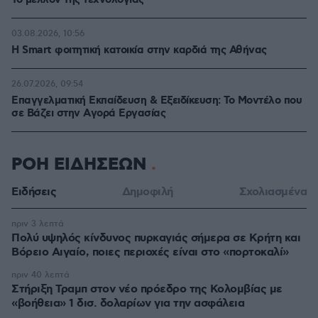
Το μέλλον της τεχνολογίας
03.08.2026, 10:56
Η Smart φοιτητική κατοικία στην καρδιά της Αθήνας
26.07.2026, 09:54
Επαγγελματική Εκπαίδευση & Εξειδίκευση: Το Mοντέλο που
σε Bάζει στην Aγορά Eργασίας
ΡΟΗ ΕΙΔΗΣΕΩΝ
Ειδήσεις
Δημοφιλή
Σχολιασμένα
πριν 3 λεπτά
Πολύ υψηλός κίνδυνος πυρκαγιάς σήμερα σε Κρήτη και
Βόρειο Αιγαίο, ποιες περιοχές είναι στο «πορτοκαλί»
πριν 40 λεπτά
Στήριξη Τραμπ στον νέο πρόεδρο της Κολομβίας με
«βοήθεια» 1 δισ. δολαρίων για την ασφάλεια