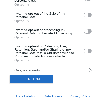
personal data.
grant or deny consent to Google and its third-party tags to
καταγγέλλει ο ιδιοκτήτης επιχείρησης
Opted In
use your data for below specified purposes in below Google
consent section.
I want to opt-out of the Sale of my
Personal Data.
Opted In
I want to opt-out of processing my
Personal Data for Targeted Advertising.
Opted In
I want to opt-out of Collection, Use,
Retention, Sale, and/or Sharing of my
Personal Data that Is Unrelated with the
Purposes for which it was collected.
Opted In
Google consents
CONFIRM
Data Deletion
Data Access
Privacy Policy