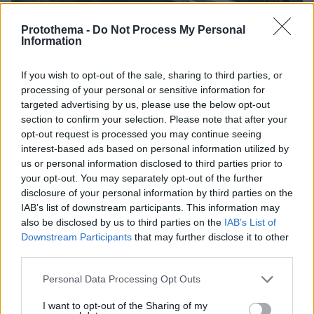
Protothema -
Do Not Process My Personal
Information
If you wish to opt-out of the sale, sharing to third parties, or
processing of your personal or sensitive information for
targeted advertising by us, please use the below opt-out
section to confirm your selection. Please note that after your
opt-out request is processed you may continue seeing
interest-based ads based on personal information utilized by
us or personal information disclosed to third parties prior to
your opt-out. You may separately opt-out of the further
disclosure of your personal information by third parties on the
IAB’s list of downstream participants. This information may
also be disclosed by us to third parties on the
IAB’s List of
Downstream Participants
that may further disclose it to other
third parties.
Please note that this website/app uses one or more Google
Personal Data Processing Opt Outs
07.08.2026, 18:22
services and may gather and store information including but
«Πόσα θέλεις για το κορίτσι;»: Τουρίστας στην
not limited to your visit or usage behaviour. You may click to
I want to opt-out of the Sharing of my
Κρήτη ζητά... τιμή για να ασελγήσει σε ανήλικη, τι