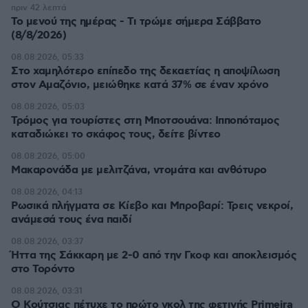
πριν 42 λεπτά
Το μενού της ημέρας - Τι τρώμε σήμερα Σάββατο
(8/8/2026)
08.08.2026, 05:33
Στο χαμηλότερο επίπεδο της δεκαετίας η αποψίλωση
στον Αμαζόνιο, μειώθηκε κατά 37% σε έναν χρόνο
08.08.2026, 05:03
Τρόμος για τουρίστες στη Μποτσουάνα: Ιπποπόταμος
καταδιώκει το σκάφος τους, δείτε βίντεο
08.08.2026, 05:00
Μακαρονάδα με μελιτζάνα, ντομάτα και ανθότυρο
08.08.2026, 04:13
Ρωσικά πλήγματα σε Κίεβο και Μπροβαρί: Τρεις νεκροί,
ανάμεσά τους ένα παιδί
08.08.2026, 03:37
Ήττα της Σάκκαρη με 2-0 από την Γκοφ και αποκλεισμός
στο Τορόντο
08.08.2026, 03:31
Ο Κούτσιας πέτυχε το πρώτο γκολ της φετινής Primeira