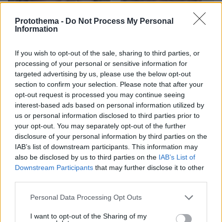
Protothema -
Do Not Process My Personal
Information
If you wish to opt-out of the sale, sharing to third parties, or
processing of your personal or sensitive information for
targeted advertising by us, please use the below opt-out
section to confirm your selection. Please note that after your
opt-out request is processed you may continue seeing
interest-based ads based on personal information utilized by
us or personal information disclosed to third parties prior to
your opt-out. You may separately opt-out of the further
disclosure of your personal information by third parties on the
08.08.2026, 18:48
IAB’s list of downstream participants. This information may
Εγκαταλείπει το κόμμα Καρυστιανού και ο
also be disclosed by us to third parties on the
IAB’s List of
επιχειρηματίας Νίκος Μπρουτζάκης: Καταγγέλλει
Downstream Participants
that may further disclose it to other
κλειστή κάστα, «λένε προδότες και πληρωμένους
third parties.
όσους αποχωρούν»
Please note that this website/app uses one or more Google
Personal Data Processing Opt Outs
services and may gather and store information including but
not limited to your visit or usage behaviour. You may click to
I want to opt-out of the Sharing of my