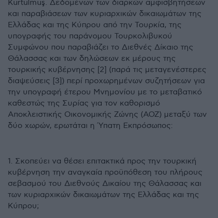
Kurtulmuş. Δεδομένων των διαρκών αμφισβητήσεων
και παραβιάσεων των κυριαρχικών δικαιωμάτων της
Ελλάδας και της Κύπρου από την Τουρκία, της
υπογραφής του παράνομου Τουρκολιβυκού
Συμφώνου που παραβιάζει το Διεθνές Δίκαιο της
Θάλασσας και των δηλώσεων εκ μέρους της
τουρκικής κυβέρνησης [2] (παρά τις μεταγενέστερες
διαψεύσεις [3]) περί προχωρημένων συζητήσεων για
την υπογραφή έτερου Μνημονίου με το μεταβατικό
καθεστώς της Συρίας για τον καθορισμό
Αποκλειστικής Οικονομικής Ζώνης (ΑΟΖ) μεταξύ των
δύο χωρών, ερωτάται η Ύπατη Εκπρόσωπος:
1.⁠ ⁠Σκοπεύει να θέσει επιτακτικά προς την τουρκική
κυβέρνηση την αναγκαία προϋπόθεση του πλήρους
σεβασμού του Διεθνούς Δικαίου της Θάλασσας και
των κυριαρχικών δικαιωμάτων της Ελλάδας και της
Κύπρου;