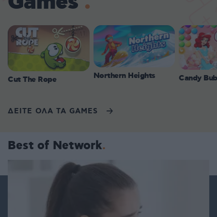
Games
Northern Heights
Candy Bub
Cut The Rope
ΔΕΙΤΕ ΟΛΑ ΤΑ GAMES
Best of Network