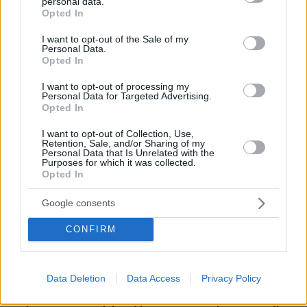
personal data.
grant or deny consent to Google and its third-party tags to
Opted In
use your data for below specified purposes in below Google
consent section.
I want to opt-out of the Sale of my
Personal Data.
Opted In
I want to opt-out of processing my
Personal Data for Targeted Advertising.
Opted In
I want to opt-out of Collection, Use,
Retention, Sale, and/or Sharing of my
Personal Data that Is Unrelated with the
Purposes for which it was collected.
Opted In
Google consents
CONFIRM
Data Deletion
Data Access
Privacy Policy
08.08.2026, 21:43
Χόρχε Μέσι: Ο εργάτης από το Ροσάριο που πήρε