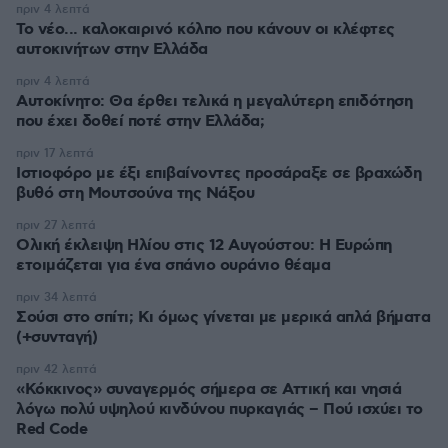
πριν 4 λεπτά
Το νέο... καλοκαιρινό κόλπο που κάνουν οι κλέφτες
αυτοκινήτων στην Ελλάδα
πριν 4 λεπτά
Αυτοκίνητο: Θα έρθει τελικά η μεγαλύτερη επιδότηση
που έχει δοθεί ποτέ στην Ελλάδα;
πριν 17 λεπτά
Ιστιοφόρο με έξι επιβαίνοντες προσάραξε σε βραχώδη
βυθό στη Μουτσούνα της Νάξου
πριν 27 λεπτά
Ολική έκλειψη Ηλίου στις 12 Αυγούστου: Η Ευρώπη
ετοιμάζεται για ένα σπάνιο ουράνιο θέαμα
πριν 34 λεπτά
Σούσι στο σπίτι; Κι όμως γίνεται με μερικά απλά βήματα
(+συνταγή)
πριν 42 λεπτά
«Κόκκινος» συναγερμός σήμερα σε Αττική και νησιά
λόγω πολύ υψηλού κινδύνου πυρκαγιάς – Πού ισχύει το
Red Code