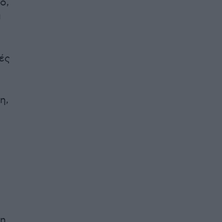
ο,
α
ές
η,
«η