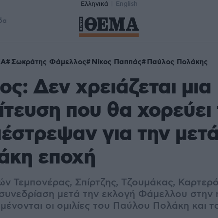
Ελληνικά
English
δα
ΖΑ
Σωκράτης Φάμελλος
Νίκος Παππάς
Παύλος Πολάκης
ς: Δεν χρειάζεται μια
ίτευση που θα χορεύει 
πέστρεψαν για την μετ
άκη εποχή
ν Τεμπονέρας, Σπίρτζης, Τζουμάκας, Καρτερ
η συνεδρίαση μετά την εκλογή Φάμελλου στην 
μένονται οι ομιλίες του Παύλου Πολάκη και 