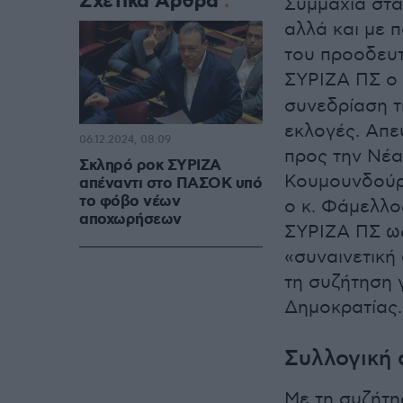
Σχετικά Άρθρα
Συμμαχία στα
αλλά και με 
του προοδευ
ΣΥΡΙΖΑ ΠΣ ο
συνεδρίαση τ
εκλογές. Απε
06.12.2024, 08:09
προς την Νέα
Σκληρό ροκ ΣΥΡΙΖΑ
Κουμουνδούρ
απέναντι στο ΠΑΣΟΚ υπό
το φόβο νέων
ο κ. Φάμελλο
αποχωρήσεων
ΣΥΡΙΖΑ ΠΣ ως
«συναινετική
τη συζήτηση 
Δημοκρατίας.
Συλλογική 
Με τη συζήτησ