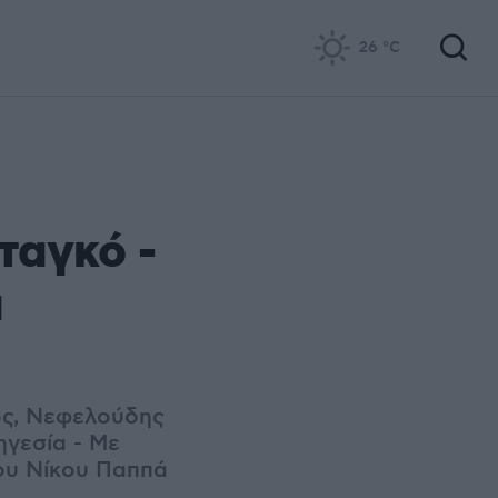
26
°C
ταγκό -
ά
ός, Νεφελούδης
ηγεσία - Με
του Νίκου Παππά