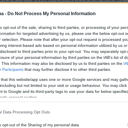
ν δεν μπορεί να είναι υπόθεση ενός κόμματος
ma -
Do Not Process My Personal Information
ράτης Φάμελλος, για να παρατηρήσει πως «η
ή θα γίνει στην ώρα που πρέπει, αφού πρώτα
to opt-out of the sale, sharing to third parties, or processing of your per
ητήσουμε στα όργανά μας και όχι με
formation for targeted advertising by us, please use the below opt-out s
», όπως είπε.
r selection. Please note that after your opt-out request is processed y
eing interest-based ads based on personal information utilized by us or
disclosed to third parties prior to your opt-out. You may separately opt-
losure of your personal information by third parties on the IAB’s list of
ή αναφορά στην στάση του ΠΑΣΟΚ, στον
. This information may also be disclosed by us to third parties on the
IA
Participants
that may further disclose it to other third parties.
υνάντησης του Προέδρου του, Νίκου
με τον Πρωθυπουργό, Κυριάκο Μητσοτάκη,
 that this website/app uses one or more Google services and may gath
including but not limited to your visit or usage behaviour. You may click 
ς ΣΥΡΙΖΑ-ΠΣ δεν θα είναι ποτέ η βολική
 to Google and its third-party tags to use your data for below specifi
 σε μία δεξιά αντιλαϊκή κυβέρνηση, που πλήττ
ogle consent section.
α της κοινωνίας, που επιφέρει εκτεταμένη
που καταπατά το κράτος Δικαίου και που
l Data Processing Opt Outs
τα δεκάδες σκάνδαλα που βλέπουν το φως τη
o opt-out of the Sharing of my personal data.
, που δεν έχει δώσει ακόμα απαντήσεις στο