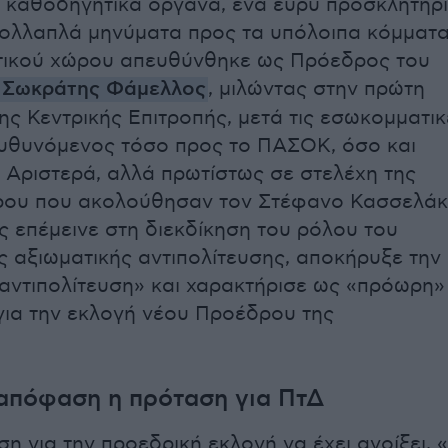
 καθοδηγητικά όργανα, ένα ευρύ προσκλητήρι
πολλαπλά μηνύματα προς τα υπόλοιπα κόμματ
τικού χώρου απευθύνθηκε ως Πρόεδρος του
Σωκράτης Φάμελλος
, μιλώντας στην πρώτη
ης Κεντρικής Επιτροπής, μετά τις εσωκομματικ
υθυνόμενος τόσο προς το ΠΑΣΟΚ, όσο και
 Αριστερά, αλλά πρωτίστως σε στελέχη της
ου που ακολούθησαν τον Στέφανο Κασσελάκ
ς επέμεινε στη διεκδίκηση του ρόλου του
 αξιωματικής αντιπολίτευσης, αποκήρυξε την
 αντιπολίτευση» και χαρακτήρισε ως «πρόωρη»
για την εκλογή νέου Προέδρου της
απόφαση η πρόταση για ΠτΔ
η για την προεδρική εκλογή να έχει ανοίξει, 