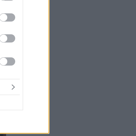
ει
ος