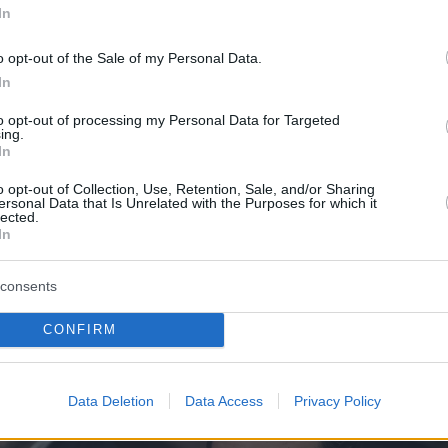
In
ν υποκλοπών και στο έγκλημα των Τεμπών»
 Πρόεδρος του ΣΥΡΙΖΑ ΠΣ. Ο ίδιος
o opt-out of the Sale of my Personal Data.
ε νόημα πως «η κοινωνία δεν χρειάζεται μια
In
και ανώδυνη αντιπολίτευση απέναντι στην
to opt-out of processing my Personal Data for Targeted
εν χρειάζεται μια αντιπολίτευση που θα χορεύ
ing.
In
η κυβέρνηση ασκεί πολιτικές εις βάρος των
ρόντων», όπως είπε, εξακοντίζοντας βέλη πρ
o opt-out of Collection, Use, Retention, Sale, and/or Sharing
ersonal Data that Is Unrelated with the Purposes for which it
Τρικούπη.
lected.
In
consents
CONFIRM
Data Deletion
Data Access
Privacy Policy