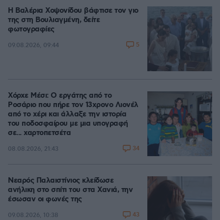
Η Βαλέρια Χοψονίδου βάφτισε τον γιο
της στη Βουλιαγμένη, δείτε
φωτογραφίες
5
09.08.2026, 09:44
Χόρχε Μέσι: Ο εργάτης από το
Ροσάριο που πήρε τον 13χρονο Λιονέλ
από το χέρι και άλλαξε την ιστορία
του ποδοσφαίρου με μια υπογραφή
σε... χαρτοπετσέτα
34
08.08.2026, 21:43
Νεαρός Παλαιστίνιος κλείδωσε
ανήλικη στο σπίτι του στα Χανιά, την
έσωσαν οι φωνές της
43
09.08.2026, 10:38