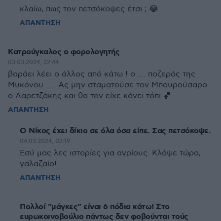
κλαίω, πως τον πετσόκοψες έτσι ; 😂
ΑΠΑΝΤΗΣΗ
Κατρούγκαλος ο φορολογητής
03.03.2024, 22:44
βαράει λέει ο άλλος από κάτω ! ο .... ποζεράς της
Μυκόνου ..... Ας μην σταματούσε τον Μπουρούσαρο
ο Λαρετζάκης και θα τον είχε κάνει τόπι 🏀
ΑΠΑΝΤΗΣΗ
Ο Νίκος έχει δίκιο σε όλα όσα είπε. Σας πετσόκοψε.
04.03.2024, 02:19
Εσύ μας λες ιστορίες για αγρίους. Κλάψε τώρα,
γαλαζαίο!
ΑΠΑΝΤΗΣΗ
Πολλοί "μάγκες" είναι 6 πόδια κάτω! Στο
ευρωκοινοβούλιο πάντως δεν φοβούνται τούς