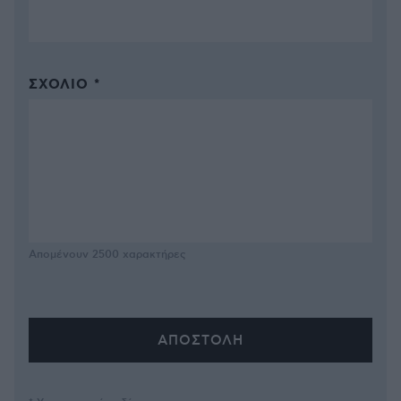
ΣΧΌΛΙΟ *
Απομένουν
2500
χαρακτήρες