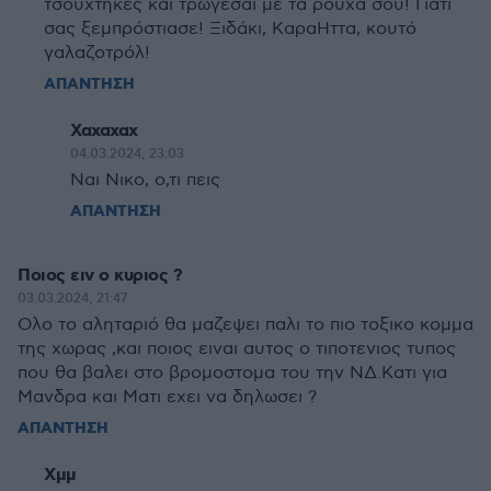
τσούχτηκες και τρώγεσαι με τα ρούχα σου! Γιατί
σας ξεμπρόστιασε! Ξιδάκι, ΚαραΗττα, κουτό
γαλαζοτρόλ!
ΑΠΑΝΤΗΣΗ
Χαχαχαχ
04.03.2024, 23:03
Ναι Νικο, ο,τι πεις
ΑΠΑΝΤΗΣΗ
Ποιος ειν ο κυριος ?
03.03.2024, 21:47
Ολο το αληταριό θα μαζεψει παλι το πιο τοξικο κομμα
της χωρας ,και ποιος ειναι αυτος ο τιποτενιος τυπος
που θα βαλει στο βρομοστομα του την ΝΔ.Κατι για
Μανδρα και Ματι εχει να δηλωσει ?
ΑΠΑΝΤΗΣΗ
Χμμ