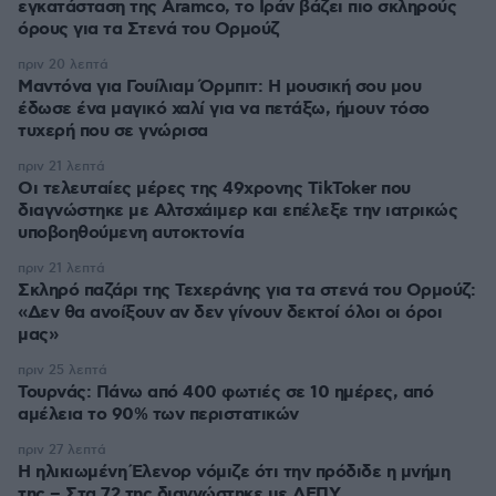
εγκατάσταση της Aramco, το Ιράν βάζει πιο σκληρούς
όρους για τα Στενά του Ορμούζ
πριν 20 λεπτά
Μαντόνα για Γουίλιαμ Όρμπιτ: Η μουσική σου μου
έδωσε ένα μαγικό χαλί για να πετάξω, ήμουν τόσο
τυχερή που σε γνώρισα
πριν 21 λεπτά
Οι τελευταίες μέρες της 49χρονης TikToker που
διαγνώστηκε με Αλτσχάιμερ και επέλεξε την ιατρικώς
υποβοηθούμενη αυτοκτονία
πριν 21 λεπτά
Σκληρό παζάρι της Τεχεράνης για τα στενά του Ορμούζ:
«Δεν θα ανοίξουν αν δεν γίνουν δεκτοί όλοι οι όροι
μας»
πριν 25 λεπτά
Τουρνάς: Πάνω από 400 φωτιές σε 10 ημέρες, από
αμέλεια το 90% των περιστατικών
πριν 27 λεπτά
Η ηλικιωμένη Έλενορ νόμιζε ότι την πρόδιδε η μνήμη
της – Στα 72 της διαγνώστηκε με ΔΕΠΥ