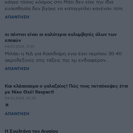
κάηκε τόσος κόσμος στο Μάτι δεν είχε την ίδια
ευαισθησία δεν βγήκε να καταγγείλει κανέναν τότε.
ΑΠΑΝΤΗΣΗ
οι πόντιοι είναι οι καλύτεροι κολυμβητές όλων των
εποχών
04.03.2024, 11:05
Μιλάει η ΝΔ για Κασιδιάρη ενώ έχει περίπου 30-40
ακροδεξιούς στις τάξεις της χμ ενδιαφέρον...
ΑΠΑΝΤΗΣΗ
Και κλάααααμα ο γαλαζαίος! Πώς τους πετσόκοψες έτσι
ρε Νίκο Θεέ! Respect!
04.03.2024, 02:20
🌟
ΑΠΑΝΤΗΣΗ
Η Σουλτάνα του Αιγαίου