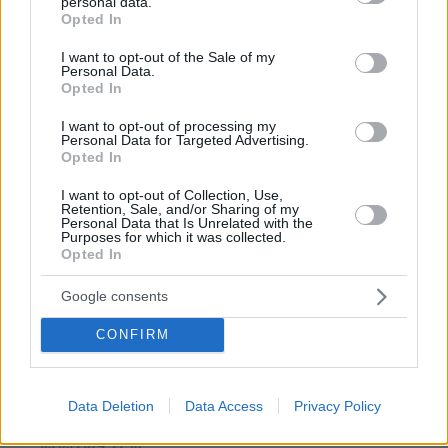
personal data.
grant or deny consent to Google and its third-party tags to
Opted In
Το 3% θα είναι ευτυχία σε λίγο καιρό, πάνε καρφί για
use your data for below specified purposes in below Google
εκτός βουλής το 2027…
consent section.
I want to opt-out of the Sale of my
Personal Data.
ΑΠΑΝΤΗΣΗ
Opted In
I want to opt-out of processing my
Personal Data for Targeted Advertising.
Opted In
Γιώργος
I want to opt-out of Collection, Use,
03.03.2024, 19:13
Retention, Sale, and/or Sharing of my
Αν είσαι κακόψυχος-παλιάνθρωπος-τιποτένιος-
Personal Data that Is Unrelated with the
Purposes for which it was collected.
ψέκας-τεμπελόσκυλο-ψεύτης-σκευωρός, ψήφισε
Opted In
τους αριστερούς, αν δεν είστε κάτι από τα ανωτέρω
τότε όλοι μαζί Ν.Δ. και Κυριάκο Μητσοτάκη. Δεν
Google consents
κάνουν οι αριστεροί για τίποτα, τα υπόλοιπα κόμματα
είναι για τα μπάζα.
CONFIRM
ΑΠΑΝΤΗΣΗ
Επειδή δεν είμαστε η πρώτη κατηγορία που γράφεις,
Data Deletion
Data Access
Privacy Policy
δεν θα ψηφίσουμε αυτούς που μας υποδεικνύεις
03.03.2024, 22:18