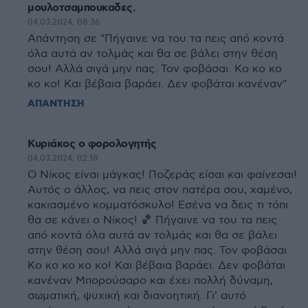
μουλοτσαμπουκαδες.
04.03.2024, 08:36
Απάντηση σε "Πήγαινε να του τα πεις από κοντά
όλα αυτά αν τολμάς και θα σε βάλει στην θέση
σου! Αλλά σιγά μην πας. Τον φοβάσαι. Κο κο κο
κο κο! Και βέβαια βαράει. Δεν φοβάται κανέναν"
ΑΠΑΝΤΗΣΗ
Κυριάκος ο φορολογητής
04.03.2024, 02:18
Ο Νίκος είναι μάγκας! Ποζεράς είσαι και φαίνεσαι!
Αυτός ο άλλος, να πεις στον πατέρα σου, χαμένο,
κακιασμένο κομματόσκυλο! Εσένα να δεις τι τόπι
θα σε κάνει ο Νίκος! 🏀 Πήγαινε να του τα πεις
από κοντά όλα αυτά αν τολμάς και θα σε βάλει
στην θέση σου! Αλλά σιγά μην πας. Τον φοβάσαι.
Κο κο κο κο κο! Και βέβαια βαράει. Δεν φοβάται
κανέναν Μπορούσαρο και έχει πολλή δύναμη,
σωματική, ψυχική και διανοητική. Γι' αυτό