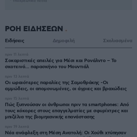
* Υποχρεωτικά πεδία
ΡΟΗ ΕΙΔΗΣΕΩΝ
Ειδήσεις
Δημοφιλή
Σχολιασμένα
πριν 11 λεπτά
Σοκαριστικές απειλές για Μέσι και Ρονάλντο – Το
σκοτεινό… παρασκήνιο του Μουντιάλ
πριν 13 λεπτά
Οι ωραιότερες παραλίες της Σαμοθράκης -Οι
αμμώδεις, οι απομονωμένες, οι άγριες και βραχώδεις
πριν 15 λεπτά
Πώς ξυπνούσαν οι άνθρωποι πριν τα smartphones: Από
τους κόκορες στους επαγγελματίες με σφυρίχτρες και
μπιζέλια της βιομηχανικής επανάστασης
πριν 19 λεπτά
Νέα ανάφλεξη στη Μέση Ανατολή: Οι Χούθι χτύπησαν