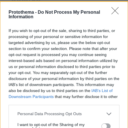
03.03.2024, 21:59
Αυτοί οι νεκροί ξεχάστηκαν φίλε μου, τελείωσε...
Protothema -
Do Not Process My Personal
Το συμβάν έγινε το 2018 και έχουμε 2024 και η
Information
δίκη συνεχίζεται...6 χρόνια !!!!!Κατά τ άλλα τί να
πεις... Δεν εξισώνεις τους νεκρούς, αλλά εκείνοι
If you wish to opt-out of the sale, sharing to third parties, or
δεν είχαν ψυχές, τους έχει ξεχάσει το πολιτικό
processing of your personal or sensitive information for
σύστημα και ο κόσμος...Ούτε πορείες, ούτε
targeted advertising by us, please use the below opt-out
διαμαρτυρίες, ούτε πανό, ούτε τίποτε... Ούτε και
section to confirm your selection. Please note that after your
μία συγνώμη από τους Συριζαίους ποτέ... Δεν
opt-out request is processed you may continue seeing
είναι άδικο αυτό???
interest-based ads based on personal information utilized by
us or personal information disclosed to third parties prior to
ΑΠΑΝΤΗΣΗ
your opt-out. You may separately opt-out of the further
disclosure of your personal information by third parties on the
Μιλαει και το κακιασμενο αδερφατο
IAB’s list of downstream participants. This information may
03.03.2024, 22:30
also be disclosed by us to third parties on the
IAB’s List of
Χαχαχαχαχα
Downstream Participants
that may further disclose it to other
third parties.
ΑΠΑΝΤΗΣΗ
Please note that this website/app uses one or more Google
Personal Data Processing Opt Outs
services and may gather and store information including but
Γκ
not limited to your visit or usage behaviour. You may click to
I want to opt-out of the Sharing of my
03.03.2024, 19:46