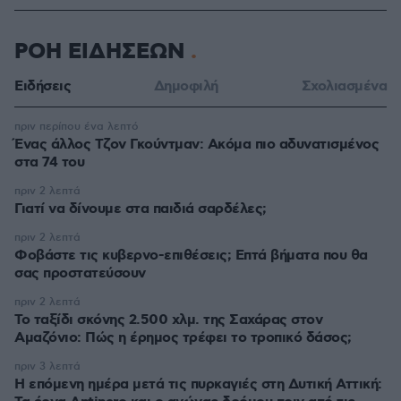
ΡΟΗ ΕΙΔΗΣΕΩΝ
Ειδήσεις
Δημοφιλή
Σχολιασμένα
πριν περίπου ένα λεπτό
Ένας άλλος Τζον Γκούντμαν: Ακόμα πιο αδυνατισμένος
στα 74 του
πριν 2 λεπτά
Γιατί να δίνουμε στα παιδιά σαρδέλες;
πριν 2 λεπτά
Φοβάστε τις κυβερνο-επιθέσεις; Επτά βήματα που θα
σας προστατεύσουν
πριν 2 λεπτά
Το ταξίδι σκόνης 2.500 χλμ. της Σαχάρας στον
Αμαζόνιο: Πώς η έρημος τρέφει το τροπικό δάσος;
πριν 3 λεπτά
Η επόμενη ημέρα μετά τις πυρκαγιές στη Δυτική Αττική: