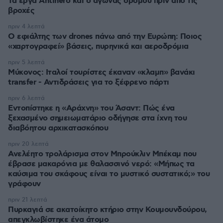
Τα έργα Antinero και ο αγώνας δρόμου πριν από τις
βροχές
πριν 4 λεπτά
Ο εφιάλτης των drones πάνω από την Ευρώπη: Ποιος
«χαρτογραφεί» βάσεις, πυρηνικά και αεροδρόμια
πριν 5 λεπτά
Μύκονος: Ιταλοί τουρίστες έκαναν «κλαμπ» βανάκι
transfer - Αντιδράσεις για το ξέφρενο πάρτι
πριν 6 λεπτά
Εντοπίστηκε η «Αράχνη» του Άσαντ: Πώς ένα
ξεχασμένο σημειωματάριο οδήγησε στα ίχνη του
διαβόητου αρχικατασκόπου
πριν 20 λεπτά
Ανελέητο τρολάρισμα στον Μπρούκλιν Μπέκαμ που
έβρασε μακαρόνια με θαλασσινό νερό: «Μήπως τα
καύσιμα του σκάφους είναι το μυστικό συστατικό;» του
γράφουν
πριν 21 λεπτά
Πυρκαγιά σε ακατοίκητο κτήριο στην Κουμουνδούρου,
απεγκλωβίστηκε ένα άτομο