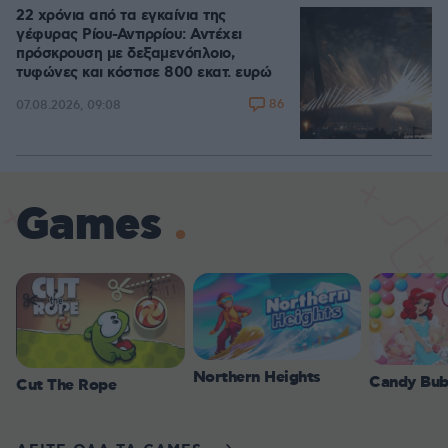
22 χρόνια από τα εγκαίνια της
γέφυρας Ρίου-Αντιρρίου: Αντέχει
πρόσκρουση με δεξαμενόπλοιο,
τυφώνες και κόστισε 800 εκατ. ευρώ
86
07.08.2026, 09:08
Games
Northern Heights
Candy Bub
Cut The Rope