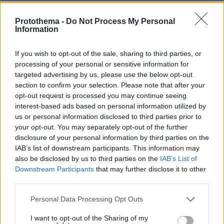
Protothema -
Do Not Process My Personal
«Πόσα θέλεις για το κορίτσι;»:
Information
Τουρίστας στην Κρήτη ζητά... τιμή για
να ασελγήσει σε ανήλικη, τι
καταγγέλλει ο ιδιοκτήτης επιχείρησης
If you wish to opt-out of the sale, sharing to third parties, or
processing of your personal or sensitive information for
419
07.08.2026, 18:22
targeted advertising by us, please use the below opt-out
section to confirm your selection. Please note that after your
opt-out request is processed you may continue seeing
interest-based ads based on personal information utilized by
Ο «Δράκος» του Λονδίνου: 40χρονος
us or personal information disclosed to third parties prior to
με προβλήματα όρασης σκότωνε και
your opt-out. You may separately opt-out of the further
βίαζε γυναίκες, η αστυνομία τον είχε
disclosure of your personal information by third parties on the
συλλάβει και τον άφησε ελεύθερο
IAB’s list of downstream participants. This information may
63
07.08.2026, 22:54
also be disclosed by us to third parties on the
IAB’s List of
Downstream Participants
that may further disclose it to other
third parties.
Χωροταξικό για τον τουρισμό: Οι νέοι
Please note that this website/app uses one or more Google
Personal Data Processing Opt Outs
κανόνες για επενδύσεις, Airbnb και
services and may gather and store information including but
εκτός σχεδίου δόμηση
not limited to your visit or usage behaviour. You may click to
I want to opt-out of the Sharing of my