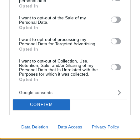
personal data.
grant or deny consent to Google and its third-party tags to
5
08.08.2026, 08:10
Opted In
use your data for below specified purposes in below Google
consent section.
I want to opt-out of the Sale of my
Personal Data.
Opted In
Η φωτογραφία του Τσιτσιπά αγκαλιά
I want to opt-out of processing my
με τη σύντροφό του στην Ελβετία και
Personal Data for Targeted Advertising.
η βραδινή έξοδός τους για φαγητό
Opted In
27
08.08.2026, 09:14
I want to opt-out of Collection, Use,
Retention, Sale, and/or Sharing of my
Personal Data that Is Unrelated with the
Purposes for which it was collected.
Opted In
Εντυπωσιάζει με την εμφάνισή της η
Google consents
σύζυγος του Τζέντι Όσμαν στις
διακοπές τους στην Τουρκία, βίντεο
CONFIRM
11
07.08.2026, 23:43
Data Deletion
Data Access
Privacy Policy