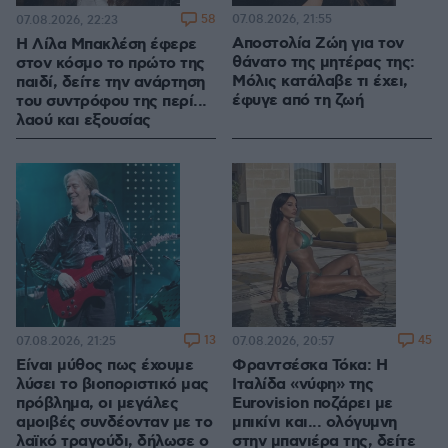
58
07.08.2026, 21:55
07.08.2026, 22:23
Αποστολία Ζώη για τον
Η Λίλα Μπακλέση έφερε
θάνατο της μητέρας της:
στον κόσμο το πρώτο της
Μόλις κατάλαβε τι έχει,
παιδί, δείτε την ανάρτηση
έφυγε από τη ζωή
του συντρόφου της περί...
λαού και εξουσίας
13
45
07.08.2026, 21:25
07.08.2026, 20:57
Είναι μύθος πως έχουμε
Φραντσέσκα Τόκα: Η
λύσει το βιοποριστικό μας
Ιταλίδα «νύφη» της
πρόβλημα, οι μεγάλες
Eurovision ποζάρει με
αμοιβές συνδέονταν με το
μπικίνι και... ολόγυμνη
λαϊκό τραγούδι, δήλωσε ο
στην μπανιέρα της, δείτε