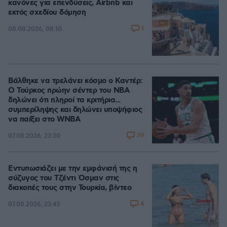
κανόνες για επενδύσεις, Airbnb και
εκτός σχεδίου δόμηση
1
08.08.2026, 08:10
Βάλθηκε να τρελάνει κόσμο ο Καντέρ:
Ο Τούρκος πρώην σέντερ του NBA
δηλώνει ότι πληροί τα κριτήρια...
συμπερίληψης και δηλώνει υποψήφιος
να παίξει στο WNBA
39
07.08.2026, 23:30
Εντυπωσιάζει με την εμφάνισή της η
σύζυγος του Τζέντι Όσμαν στις
διακοπές τους στην Τουρκία, βίντεο
4
07.08.2026, 23:43