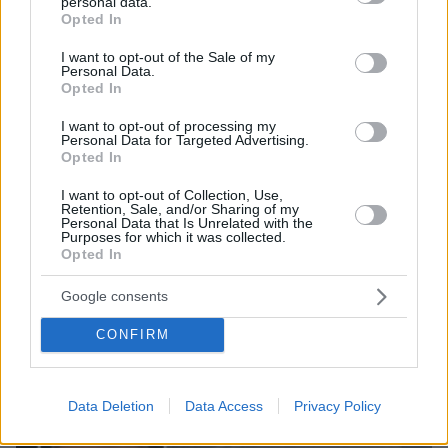
personal data.
grant or deny consent to Google and its third-party tags to
Opted In
use your data for below specified purposes in below Google
consent section.
I want to opt-out of the Sale of my
Personal Data.
07.08.2026, 18:22
Opted In
«Πόσα θέλεις για το κορίτσι;»: Τουρίστας στην
Κρήτη ζητά... τιμή για να ασελγήσει σε ανήλικη, τι
I want to opt-out of processing my
Personal Data for Targeted Advertising.
καταγγέλλει ο ιδιοκτήτης επιχείρησης
Opted In
I want to opt-out of Collection, Use,
Retention, Sale, and/or Sharing of my
Personal Data that Is Unrelated with the
Purposes for which it was collected.
Opted In
Google consents
CONFIRM
Data Deletion
Data Access
Privacy Policy