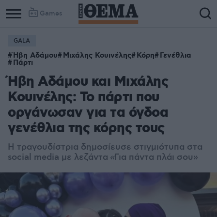
Games
GALA
Ήβη Αδάμου
Μιχάλης Κουινέλης
Κόρη
Γενέθλια
Πάρτι
Ήβη Αδάμου και Μιχάλης
Κουινέλης: Το πάρτι που
οργάνωσαν για τα όγδοα
γενέθλια της κόρης τους
Η τραγουδίστρια δημοσίευσε στιγμιότυπα στα
social media με λεζάντα
«
Για πάντα πλάι σου»