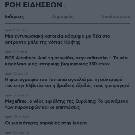
ΡΟΗ ΕΙΔΗΣΕΩΝ
Ειδήσεις
Δημοφιλή
Σχολιασμένα
πριν 7 λεπτά
Μια εντυπωσιακή κατοικία-κόσμημα με θέα στο
απέραντο μπλε της νότιας Κρήτης
πριν 9 λεπτά
BGS Alcohols: Από τη σταφίδα, στην αιθανόλη – Το νέο
κεφάλαιο μιας ιστορικής βιομηχανίας 130 ετών
πριν 15 λεπτά
Η φωτογραφία του Τσιτσιπά αγκαλιά με τη σύντροφό
του στην Ελβετία και η βραδινή έξοδός τους για φαγητό
πριν 17 λεπτά
Megafires, ο νέος εφιάλτης της Ευρώπης: Το φαινόμενο
των πυρονεφών και οι επιπτώσεις
πριν 18 λεπτά
Οι ωραιότερες παραλίες στην Ικαρία
πριν 20 λεπτά