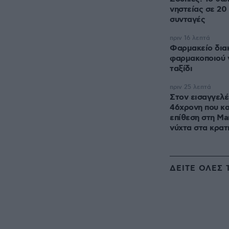
νηστείας σε 20
συνταγές
πριν 16 λεπτά
Φαρμακείο διακ
φαρμακοποιού 
ταξίδι
πριν 25 λεπτά
Στον εισαγγελέ
46χρονη που κα
επίθεση στη Mar
νύχτα στα κρατ
ΔΕΙΤΕ ΟΛΕΣ 