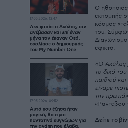
Ο ηθοποιός,
εκπομπής στ
17.05.2026, 12:47
κόσμος «ταξ
Δεν φταίει ο Ακύλας, τον
του. Σύμφων
ανέβασαν και επί έναν
μήνα τον έκαναν Θεό,
Διαγωνισμού
σχολίασε ο δημιουργός
εφικτό.
του My Number One
«Ο Ακύλας 
το δικό του
παιδιού και
είχαμε πιστ
την πρωτιά»
17.05.2026, 09:52
«Ραντεβού τ
Αυτό που έζησα ήταν
μαγικό, θα είμαι
Δείτε το βί
παντοτινά ευγνώμων για
την αγάπη που έλαβα,