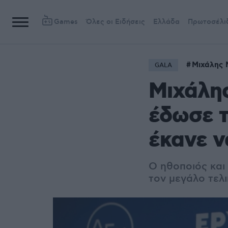
Games
Όλες οι Ειδήσεις
Ελλάδα
Πρωτοσέλι
Μιχάλης 
GALA
Μιχάλης
έδωσε τ
έκανε ν
Ο ηθοποιός και
τον μεγάλο τελ