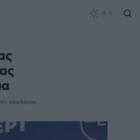
25
°C
ας
μας
μα
ht» σχολίασε