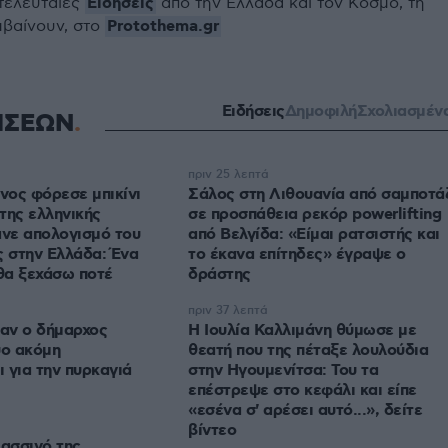
Ειδήσεις
 τελευταίες
από την Ελλάδα και τον Κόσμο, τη
Protothema.gr
μβαίνουν, στο
Ειδήσεις
Δημοφιλή
Σχολιασμέν
ΗΣΕΩΝ
πριν 25 λεπτά
ος φόρεσε μπικίνι
Σάλος στη Λιθουανία από σαμποτά
της ελληνικής
σε προσπάθεια ρεκόρ powerlifting
ανε απολογισμό του
από Βελγίδα: «Είμαι ρατσιστής και
ς στην Ελλάδα: Ένα
το έκανα επίτηδες» έγραψε ο
 θα ξεχάσω ποτέ
δράστης
πριν 37 λεπτά
αν ο δήμαρχος
Η Ιουλία Καλλιμάνη θύμωσε με
ύο ακόμη
θεατή που της πέταξε λουλούδια
 για την πυρκαγιά
στην Ηγουμενίτσα: Του τα
επέστρεψε στο κεφάλι και είπε
«εσένα σ' αρέσει αυτό...», δείτε
βίντεο
λασσινό της