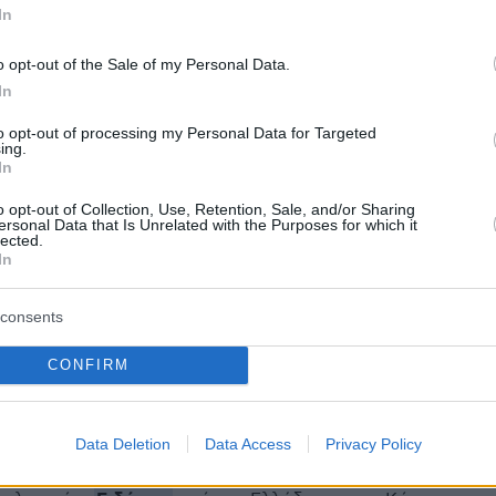
In
ων, συνεχάρη
τους δύο Έλληνες
που
 στη βουλγαρική αποστολή, τον Δημήτρη
o opt-out of the Sale of my Personal Data.
In
και τη Βικτώρια Χαλκίτη.
«Να πούμε
α και στην ελληνική ψυχή της βουλγάρικης
to opt-out of processing my Personal Data for Targeted
ing.
. Ήταν υψηλό το επίπεδο φέτος. Ο Ακύλας
In
τικός, ήταν σαν να το έκανε χρόνια. Ο Ακύλας
o opt-out of Collection, Use, Retention, Sale, and/or Sharing
να ζητάει συγγνώμη, εμείς πρέπει να του
ersonal Data that Is Unrelated with the Purposes for which it
lected.
μεγάλο ευχαριστώ»
, σημείωσε.
In
consents
α: NDPPHOTO
CONFIRM
protothema.gr στο Google News
το
και μάθετε πρώτοι
Data Deletion
Data Access
Privacy Policy
εις