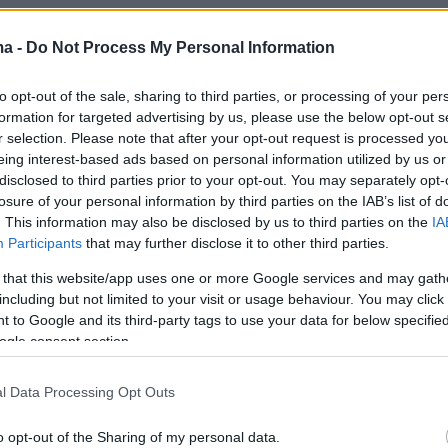
ma -
Do Not Process My Personal Information
to opt-out of the sale, sharing to third parties, or processing of your per
formation for targeted advertising by us, please use the below opt-out s
r selection. Please note that after your opt-out request is processed y
eing interest-based ads based on personal information utilized by us or
disclosed to third parties prior to your opt-out. You may separately opt-
losure of your personal information by third parties on the IAB’s list of
. This information may also be disclosed by us to third parties on the
IA
Participants
that may further disclose it to other third parties.
 δικό του σχόλιο για τα αποτελέσματα της
 that this website/app uses one or more Google services and may gath
 των επιτροπών, ο ηθοποιός τόνισε πως οι
including but not limited to your visit or usage behaviour. You may click 
 απρόβλεπτες και χωρίς σαφή κατεύθυνση.
 to Google and its third-party tags to use your data for below specifi
χή κατάλαβα ότι οι βαθμοί των επιτροπών
ogle consent section.
τάλα. Η διασπορά των 12αριών δεν έχει
έφευγαν δεξιά κι αριστερά χωρίς να
l Data Processing Opt Outs
ονται κάπου»
, πρόσθεσε.
o opt-out of the Sharing of my personal data.