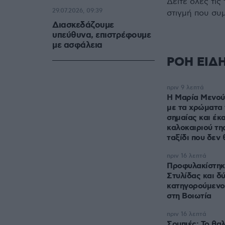
Δείτε όλες τις
29.07.2026, 09:39
στιγμή που συ
Διασκεδάζουμε
υπεύθυνα, επιστρέφουμε
με ασφάλεια
ΡΟΗ ΕΙΔ
πριν 9 λεπτά
Η Μαρία Μενούν
με τα χρώματα 
σημαίας και έκ
καλοκαιριού τη
ταξίδι που δεν
πριν 16 λεπτά
Προφυλακίστηκ
Στυλίδας και δ
κατηγορούμενοι
στη Βοιωτία
πριν 16 λεπτά
Σουπιές: Το θα