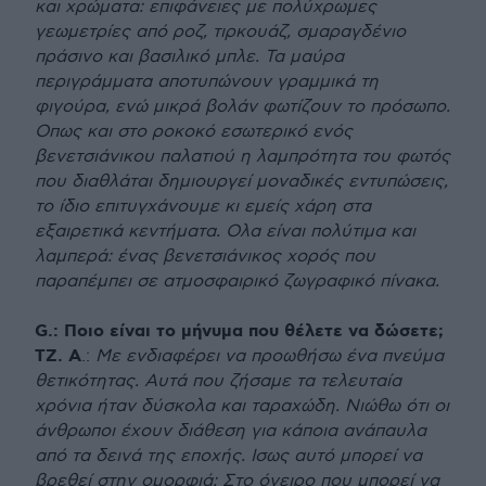
και χρώματα: επιφάνειες με πολύχρωμες
γεωμετρίες από ροζ, τιρκουάζ, σμαραγδένιο
πράσινο και βασιλικό μπλε. Τα μαύρα
περιγράμματα αποτυπώνουν γραμμικά τη
φιγούρα, ενώ μικρά βολάν φωτίζουν το πρόσωπο.
Οπως και στο ροκοκό εσωτερικό ενός
βενετσιάνικου παλατιού η λαμπρότητα του φωτός
που διαθλάται δημιουργεί μοναδικές εντυπώσεις,
το ίδιο επιτυγχάνουμε κι εμείς χάρη στα
εξαιρετικά κεντήματα. Ολα είναι πολύτιμα και
λαμπερά: ένας βενετσιάνικος χορός που
παραπέμπει σε ατμοσφαιρικό ζωγραφικό πίνακα.
G.: Ποιο είναι το μήνυμα που θέλετε να δώσετε;
ΤΖ. Α
.:
Με ενδιαφέρει να προωθήσω ένα πνεύμα
θετικότητας. Αυτά που ζήσαμε τα τελευταία
χρόνια ήταν δύσκολα και ταραχώδη. Νιώθω ότι οι
άνθρωποι έχουν διάθεση για κάποια ανάπαυλα
από τα δεινά της εποχής. Ισως αυτό μπορεί να
βρεθεί στην ομορφιά; Στο όνειρο που μπορεί να