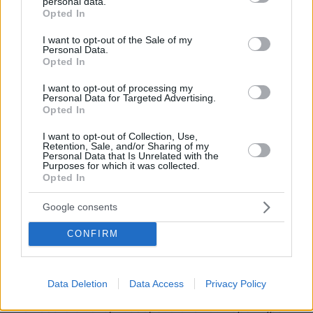
personal data.
grant or deny consent to Google and its third-party tags to
Opted In
use your data for below specified purposes in below Google
consent section.
I want to opt-out of the Sale of my
Personal Data.
Opted In
I want to opt-out of processing my
Personal Data for Targeted Advertising.
GALA: Ποια ήταν η έμπνευση για τη φετινή
Opted In
συλλογή σας;
I want to opt-out of Collection, Use,
Retention, Sale, and/or Sharing of my
ΤΖΟΡΤΖΙΟ ΑΡΜΑΝΙ
:
Η νέα Armani Privé
Personal Data that Is Unrelated with the
Collection είναι εμπνευσμένη από έναν
Purposes for which it was collected.
Opted In
βενετσιάνικο χορό, όπου τα φορέματα
αστράφτουν και μοιάζουν σαν να χορεύουν. Με
Google consents
αυτή τη συλλογή ήθελα πολύ να εξερευνήσω το
φως και το χρώμα μέσα από τη γεωμετρία και το
CONFIRM
κέντημα. Τα σχήματα είναι επιμήκη και
ανάλαφρα, ενώ οι μικροί αλλά πλούσιοι σε
ύφασμα γιακάδες, τα ρομβοειδή σχήματα και τα
Data Deletion
Data Access
Privacy Policy
μαύρα περιγράμματα που διατρέχουν τη
σιλουέτα είναι εμπνευσμένα από τον χαρακτήρα