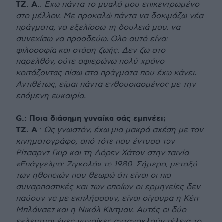
ΤΖ. Α.
:
Εχω πάντα το μυαλό μου επικεντρωμένο
στο μέλλον. Με προκαλώ πάντα να δοκιμάζω νέα
πράγματα, να εξελίσσω τη δουλειά μου, να
συνεχίσω να προοδεύω. Ολο αυτό είναι
φιλοσοφία και στάση ζωής. Δεν ζω στο
παρελθόν, ούτε αφιερώνω πολύ χρόνο
κοιτάζοντας πίσω στα πράγματα που έχω κάνει.
Αντιθέτως, είμαι πάντα ενθουσιασμένος με την
επόμενη ευκαιρία.
G.: Ποια διάσημη γυναίκα σάς εμπνέει;
ΤΖ. Α
.:
Ως γνωστόν, έχω μια μακρά σχέση με τον
κινηματογράφο, από τότε που έντυσα τον
Ρίτσαρντ Γκιρ και τη Λόρεν Χάτον στην ταινία
«Επάγγελμα: Ζιγκολό» το 1980. Σήμερα, μεταξύ
των ηθοποιών που θεωρώ ότι είναι οι πιο
συναρπαστικές και των οποίων οι ερμηνείες δεν
παύουν να με εκπλήσσουν, είναι σίγουρα η Κέιτ
Μπλάνσετ και η Νικόλ Κίντμαν. Αυτές οι δύο
εκλεπτυσμένες γυναίκες αντανακλούν τέλεια το