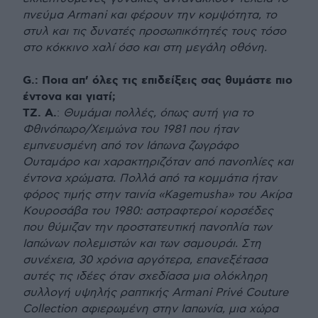
πνεύμα Armani και φέρουν την κομψότητα, το
στυλ και τις δυνατές προσωπικότητές τους τόσο
στο κόκκινο χαλί όσο και στη μεγάλη οθόνη.
G.: Ποια απ’ όλες τις επιδείξεις σας θυμάστε πιο
έντονα και γιατί;
ΤΖ. Α.
:
Θυμάμαι πολλές, όπως αυτή για το
Φθινόπωρο/Χειμώνα του 1981 που ήταν
εμπνευσμένη από τον Ιάπωνα ζωγράφο
Ουταμάρο και χαρακτηριζόταν από πανοπλίες και
έντονα χρώματα. Πολλά από τα κομμάτια ήταν
φόρος τιμής στην ταινία «Kagemusha» του Ακίρα
Κουροσάβα του 1980: αστραφτεροί κορσέδες
που θύμιζαν την προστατευτική πανοπλία των
Ιαπώνων πολεμιστών και των σαμουράι. Στη
συνέχεια, 30 χρόνια αργότερα, επανεξέτασα
αυτές τις ιδέες όταν σχεδίασα μια ολόκληρη
συλλογή υψηλής ραπτικής Armani Privé Couture
Collection αφιερωμένη στην Ιαπωνία, μια χώρα