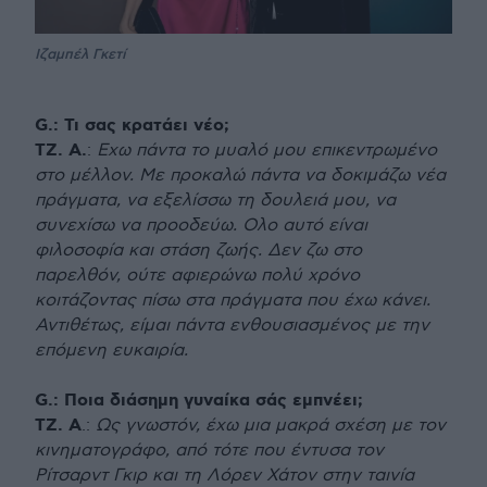
Ιζαμπέλ Γκετί
G.: Τι σας κρατάει νέo;
ΤΖ. Α.
:
Εχω πάντα το μυαλό μου επικεντρωμένο
στο μέλλον. Με προκαλώ πάντα να δοκιμάζω νέα
πράγματα, να εξελίσσω τη δουλειά μου, να
συνεχίσω να προοδεύω. Ολο αυτό είναι
φιλοσοφία και στάση ζωής. Δεν ζω στο
παρελθόν, ούτε αφιερώνω πολύ χρόνο
κοιτάζοντας πίσω στα πράγματα που έχω κάνει.
Αντιθέτως, είμαι πάντα ενθουσιασμένος με την
επόμενη ευκαιρία.
G.: Ποια διάσημη γυναίκα σάς εμπνέει;
ΤΖ. Α
.:
Ως γνωστόν, έχω μια μακρά σχέση με τον
κινηματογράφο, από τότε που έντυσα τον
Ρίτσαρντ Γκιρ και τη Λόρεν Χάτον στην ταινία