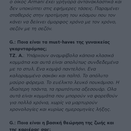
ο οίκος Armani έχει γρήγορα αντανακλαστικά και
δεν υποκύπτει στις εφήμερες τάσεις. Παραμένει
σταθερός στην προτίμηση του κόσμου που τον
κάνει να δείχνει όμορφος χρόνο με τον χρόνο,
σεζόν με τη σεζόν.
G.: Ποια είναι τα must-haves της γυναικείας
γκαρνταρόμπας;
ΤΖ. Α.
:
Υπάρχουν αναμφίβολα κάποια κλασικά
κομμάτια και αυτά είναι απoλύτως συνδεδεμένα
με το στυλ. Eνα κομψό παντελόνι. Ενα
καλοραμμένο σακάκι και παλτό. Το απόλυτο
μαύρο φόρεμα. Το ευέλικτο λευκό πουκάμισο. Η
ιδιαίτερη τσάντα, τα πρωτότυπα αξεσουάρ. Ολα
αυτά είναι κομμάτια που μπορούν να φορεθούν
για πολλά χρόνια, χωρίς να μαρτυρούν
χρονολογίες και κυρίως ημερομηνίες λήξης.
G.: Ποια είναι η βασική θεώρηση της ζωής και
της καριέρας σας;