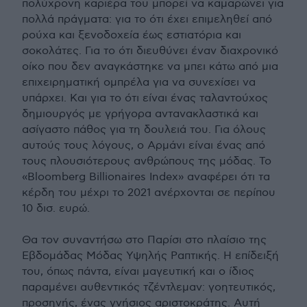
πολύχρονη καριέρα του μπορεί να καμαρώνει για
πολλά πράγματα: για το ότι έχει επιμεληθεί από
ρούχα και ξενοδοχεία έως εστιατόρια και
σοκολάτες. Για το ότι διευθύνει έναν διαχρονικό
οίκο που δεν αναγκάστηκε να μπει κάτω από μια
επιχειρηματική ομπρέλα για να συνεχίσει να
υπάρχει. Και για το ότι είναι ένας ταλαντούχος
δημιουργός με γρήγορα αντανακλαστικά και
ασίγαστο πάθος για τη δουλειά του. Για όλους
αυτούς τους λόγους, ο Αρμάνι είναι ένας από
τους πλουσιότερους ανθρώπους της μόδας. Το
«Bloomberg Billionaires Index» αναφέρει ότι τα
κέρδη του μέχρι το 2021 ανέρχονται σε περίπου
10 δισ. ευρώ.
Θα τον συναντήσω στο Παρίσι στο πλαίσιο της
Εβδομάδας Μόδας Υψηλής Ραπτικής. Η επίδειξή
του, όπως πάντα, είναι μαγευτική και ο ίδιος
παραμένει αυθεντικός τζέντλεμαν: γοητευτικός,
προσηνής, ένας γνήσιος αριστοκράτης. Αυτή