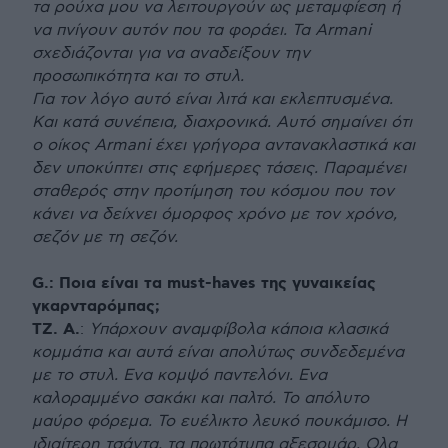
τα ρούχα μου να λειτουργούν ως μεταμφίεση ή
να πνίγουν αυτόν που τα φοράει. Τα Armani
σχεδιάζονται για να αναδείξουν την
προσωπικότητα και το στυλ.
Για τον λόγο αυτό είναι λιτά και εκλεπτυσμένα.
Και κατά συνέπεια, διαχρονικά. Αυτό σημαίνει ότι
ο οίκος Armani έχει γρήγορα αντανακλαστικά και
δεν υποκύπτει στις εφήμερες τάσεις. Παραμένει
σταθερός στην προτίμηση του κόσμου που τον
κάνει να δείχνει όμορφος χρόνο με τον χρόνο,
σεζόν με τη σεζόν.
G.: Ποια είναι τα must-haves της γυναικείας
γκαρνταρόμπας;
ΤΖ. Α.
:
Υπάρχουν αναμφίβολα κάποια κλασικά
κομμάτια και αυτά είναι απoλύτως συνδεδεμένα
με το στυλ. Eνα κομψό παντελόνι. Ενα
καλοραμμένο σακάκι και παλτό. Το απόλυτο
μαύρο φόρεμα. Το ευέλικτο λευκό πουκάμισο. Η
ιδιαίτερη τσάντα, τα πρωτότυπα αξεσουάρ. Ολα