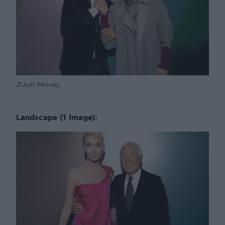
Ζιλιέτ Μπινός
Landscape (1 Image):