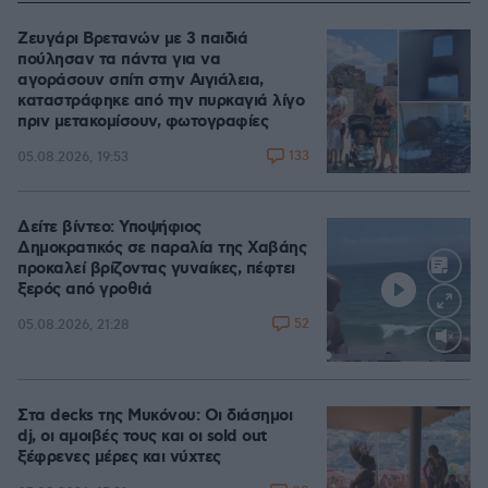
Ζευγάρι Βρετανών με 3 παιδιά
πούλησαν τα πάντα για να
αγοράσουν σπίτι στην Αιγιάλεια,
καταστράφηκε από την πυρκαγιά λίγο
πριν μετακομίσουν, φωτογραφίες
133
05.08.2026, 19:53
Δείτε βίντεο: Υποψήφιος
Δημοκρατικός σε παραλία της Χαβάης
προκαλεί βρίζοντας γυναίκες, πέφτει
ξερός από γροθιά
52
05.08.2026, 21:28
Loaded
:
100.00%
Στα decks της Μυκόνου: Οι διάσημοι
dj, οι αμοιβές τους και οι sold out
ξέφρενες μέρες και νύχτες