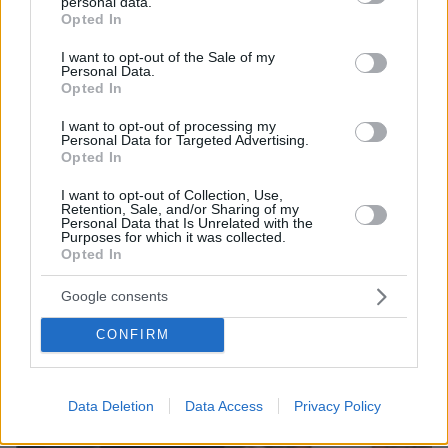
personal data.
grant or deny consent to Google and its third-party tags to
Opted In
use your data for below specified purposes in below Google
consent section.
I want to opt-out of the Sale of my
Personal Data.
Opted In
I want to opt-out of processing my
Personal Data for Targeted Advertising.
Opted In
05.08.2026, 20:15
Η εξομολόγηση της συζύγου του Κώστα Σόμμερ:
I want to opt-out of Collection, Use,
Retention, Sale, and/or Sharing of my
Ανησυχώ μήπως ξεχάσει πόσο πολύ τον
Personal Data that Is Unrelated with the
χρειαζόμαστε και πόσο τον αγαπάμε
Purposes for which it was collected.
Opted In
Google consents
CONFIRM
Data Deletion
Data Access
Privacy Policy