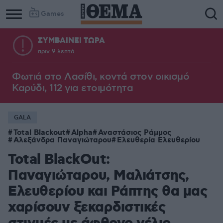
Games
ΣΥΜΒΑΙΝΕΙ ΤΩΡΑ
πριν 9 λεπτά
Φωτιά στο Λασίθι, κοντά στον οικισμό
Καρύδι, 112 για ετοιμότητα
GALA
Total Blackout
Alpha
Αναστάσιος Ράμμος
Αλεξάνδρα Παναγιώταρου
Ελευθερία Ελευθερίου
Total BlackOut:
Παναγιώταρου, Μαλιάτσης,
Ελευθερίου και Ράπτης θα μας
χαρίσουν ξεκαρδιστικές