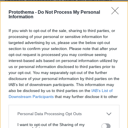
επιβατικό αεροσκάφος: «Ο Τραμπ δεν κινδύνευσε»
Protothema -
Do Not Process My Personal
Information
ΔΕΙΤΕ ΟΛΕΣ ΤΙΣ ΕΙΔΗΣΕΙΣ
If you wish to opt-out of the sale, sharing to third parties, or
processing of your personal or sensitive information for
ΤΑ ΠΙΟ ΔΗΜΟΦΙΛΗ
targeted advertising by us, please use the below opt-out
section to confirm your selection. Please note that after your
opt-out request is processed you may continue seeing
interest-based ads based on personal information utilized by
us or personal information disclosed to third parties prior to
your opt-out. You may separately opt-out of the further
disclosure of your personal information by third parties on the
IAB’s list of downstream participants. This information may
also be disclosed by us to third parties on the
IAB’s List of
Downstream Participants
that may further disclose it to other
third parties.
Please note that this website/app uses one or more Google
Personal Data Processing Opt Outs
services and may gather and store information including but
not limited to your visit or usage behaviour. You may click to
I want to opt-out of the Sharing of my