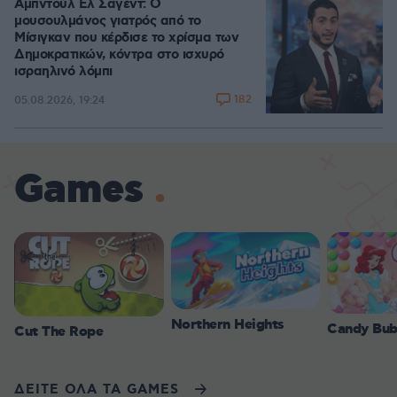
Αμπντούλ Ελ Σαγέντ: Ο
μουσουλμάνος γιατρός από το
Μίσιγκαν που κέρδισε το χρίσμα των
Δημοκρατικών, κόντρα στο ισχυρό
ισραηλινό λόμπι
182
05.08.2026, 19:24
Games
Northern Heights
Candy Bub
Cut The Rope
ΔΕΙΤΕ ΟΛΑ ΤΑ GAMES