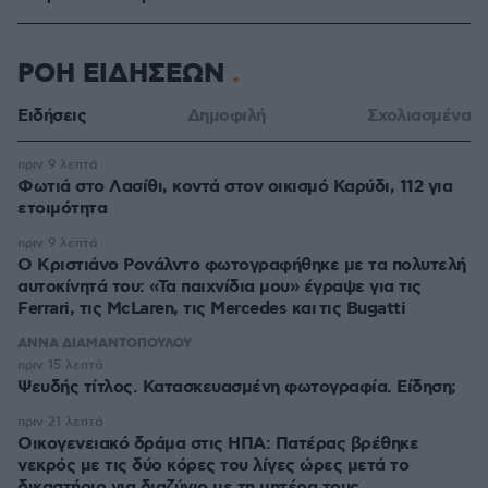
ΡΟΗ ΕΙΔΗΣΕΩΝ
Ειδήσεις
Δημοφιλή
Σχολιασμένα
πριν 9 λεπτά
Φωτιά στο Λασίθι, κοντά στον οικισμό Καρύδι, 112 για
ετοιμότητα
πριν 9 λεπτά
Ο Κριστιάνο Ρονάλντο φωτογραφήθηκε με τα πολυτελή
αυτοκίνητά του: «Τα παιχνίδια μου» έγραψε για τις
Ferrari, τις McLaren, τις Mercedes και τις Bugatti
ΑΝΝΑ ΔΙΑΜΑΝΤΟΠΟΥΛΟΥ
πριν 15 λεπτά
Ψευδής τίτλος. Κατασκευασμένη φωτογραφία. Είδηση;
πριν 21 λεπτά
Οικογενειακό δράμα στις ΗΠΑ: Πατέρας βρέθηκε
νεκρός με τις δύο κόρες του λίγες ώρες μετά το
δικαστήριο για διαζύγιο με τη μητέρα τους