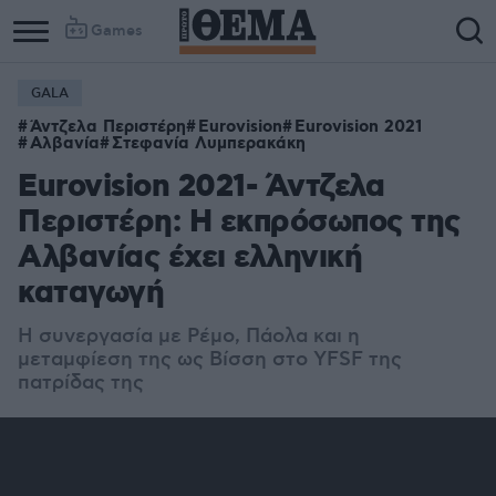
Games
GALA
Column
Column
Άντζελα Περιστέρη
Eurovision
Eurovision 2021
1
2
Αλβανία
Στεφανία Λυμπερακάκη
Eurovision 2021- Άντζελα
Περιστέρη: Η εκπρόσωπος της
Αλβανίας έχει ελληνική
καταγωγή
Η συνεργασία με Ρέμο, Πάολα και η
μεταμφίεση της ως Βίσση στο YFSF της
πατρίδας της