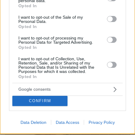
personal data.
grant or deny consent to Google and its third-party tags to
Opted In
use your data for below specified purposes in below Google
Ειδήσεις
Δείτε όλες τις τελευταίες
από την Ελλάδα
consent section.
I want to opt-out of the Sale of my
και τον Κόσμο, τη στιγμή που συμβαίνουν, στο
Personal Data.
Protothema.gr
Opted In
I want to opt-out of processing my
Σχετικά Άρθρα
Personal Data for Targeted Advertising.
Opted In
I want to opt-out of Collection, Use,
Retention, Sale, and/or Sharing of my
Personal Data that Is Unrelated with the
Purposes for which it was collected.
Opted In
Google consents
CONFIRM
Data Deletion
Data Access
Privacy Policy