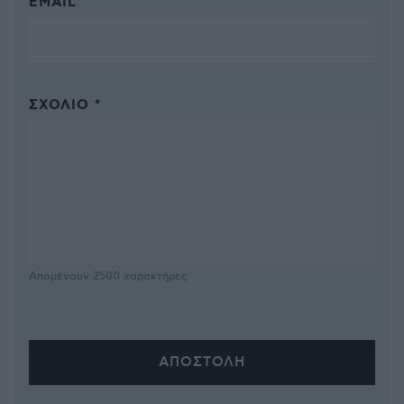
EMAIL
ΣΧΌΛΙΟ *
Απομένουν
2500
χαρακτήρες