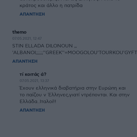
κράτος και άλλο η πατρίδα
ΑΠΑΝΤΗΣΗ
themo
07.05.2021, 12:47
STIN ELLADA DILONOUN ,,
'ALBANOI;;;;;;''GREEK''=MOOGOLOU'TOURKOU'
ΑΠΑΝΤΗΣΗ
τί κοιτάς ά?
07.05.2021, 13:37
Έχουν ελληνικά διαβατήρια στην Ευρώπη και
το παίζου ν Έλληνες,γιατί ντρέπονται. Και στην
Ελλάδα..Ιταλοί!!
ΑΠΑΝΤΗΣΗ