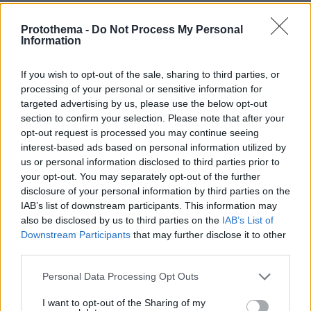
Ειδήσεις σήμερα:
Protothema -
Do Not Process My Personal
Information
Εμβόλια: Εναλλακτικό σκεύασμα αντί της
If you wish to opt-out of the sale, sharing to third parties, or
AstraZeneca στους κάτω των 40 ετών
processing of your personal or sensitive information for
εξετάζουν στην Μεγάλη Βρετανία
targeted advertising by us, please use the below opt-out
section to confirm your selection. Please note that after your
Αναστολές Μαΐου: Ποιοι κλάδοι μένουν εκτός
opt-out request is processed you may continue seeing
interest-based ads based on personal information utilized by
και για ποιους ισχύουν αυστηρά κριτήρια -Δείτε
us or personal information disclosed to third parties prior to
τους νέους ΚΑΔ
your opt-out. You may separately opt-out of the further
disclosure of your personal information by third parties on the
ΗΠΑ: Το Twitter διέγραψε λογαριασμούς γιατί
IAB’s list of downstream participants. This information may
also be disclosed by us to third parties on the
IAB’s List of
επιχειρούσαν να παρακάμψουν τον αποκλεισμό
Downstream Participants
that may further disclose it to other
που έχει επιβληθεί στον Τραμπ
third parties.
Please note that this website/app uses one or more Google
Personal Data Processing Opt Outs
services and may gather and store information including but
protothema.gr στο Google News
Ακολουθήστε το
not limited to your visit or usage behaviour. You may click to
I want to opt-out of the Sharing of my
και μάθετε πρώτοι όλες τις ειδήσεις