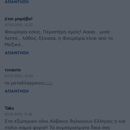
ΑΠΑΝΤΗΣΗ
έτσι μπράβο!
07.05.2021, 12:27
Φουρέιρα εσείς, Περιστέρη εμείς! Αααα... μισό
λεπτό... λάθος, ξέχασα, η Φουρέιρα είναι από το
Μεξικό...
ΑΠΑΝΤΗΣΗ
τιναυτο
07.05.2021, 12:06
το μεταλλαγμενο;;;;;;;;
ΑΠΑΝΤΗΣΗ
Taks
07.05.2021, 11:48
Στο εξωτερικο ολοι Αλβανοι δηλωνουν Ελληνες η και
ιταλοι καμια φορα!! Τα συμπερασματα δικα σας