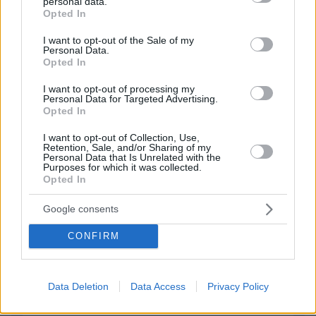
personal data.
grant or deny consent to Google and its third-party tags to
Opted In
use your data for below specified purposes in below Google
ΦΟΡΤΩΣΗ ΠΕΡΙΣΣΟΤΕΡΩΝ ΣΧΟΛΙΩΝ
consent section.
I want to opt-out of the Sale of my
Personal Data.
Opted In
I want to opt-out of processing my
ΠΡΟΣΘΗΚΗ ΣΧΟΛΙΟΥ
Personal Data for Targeted Advertising.
Opted In
ΌΝΟΜΑ *
I want to opt-out of Collection, Use,
Retention, Sale, and/or Sharing of my
Personal Data that Is Unrelated with the
Purposes for which it was collected.
Opted In
EMAIL
Google consents
CONFIRM
Data Deletion
Data Access
Privacy Policy
ΣΧΌΛΙΟ *