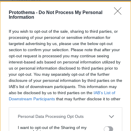
οι υπόλοιποι βουλευτές δεν τον παίζουνε;
Protothema -
Do Not Process My Personal
ΑΠΑΝΤΗΣΗ
Information
If you wish to opt-out of the sale, sharing to third parties, or
kyriakos
processing of your personal or sensitive information for
21.02.2021, 23:46
targeted advertising by us, please use the below opt-out
Από καρδίας εύχομαι να τα πιστεύετε αυτά. Εγώ
section to confirm your selection. Please note that after your
είμαι σίγουρος ότι αυτό είναι το λιγότερο που
opt-out request is processed you may continue seeing
κάνουν αυτά τα ρεμάλια που ψηφίζει η πλεμπα.
interest-based ads based on personal information utilized by
ΑΠΑΝΤΗΣΗ
us or personal information disclosed to third parties prior to
your opt-out. You may separately opt-out of the further
disclosure of your personal information by third parties on the
Έχω να καταγγείλω τον
IAB’s list of downstream participants. This information may
21.02.2021, 22:21
also be disclosed by us to third parties on the
IAB’s List of
Χαικαλη στο πεδίο Άρεως να φοράει μια καπαρτινα κ
Downstream Participants
that may further disclose it to other
από κάτω να είναι τέλειος γυμνός κ να πηγαίνει
third parties.
μπροστά στις γυναίκες κ να ανοίγει την καμπαρντίνα
Please note that this website/app uses one or more Google
του. Παρακαλώ κάντε το εικόνα...
Personal Data Processing Opt Outs
services and may gather and store information including but
ΑΠΑΝΤΗΣΗ
not limited to your visit or usage behaviour. You may click to
I want to opt-out of the Sharing of my