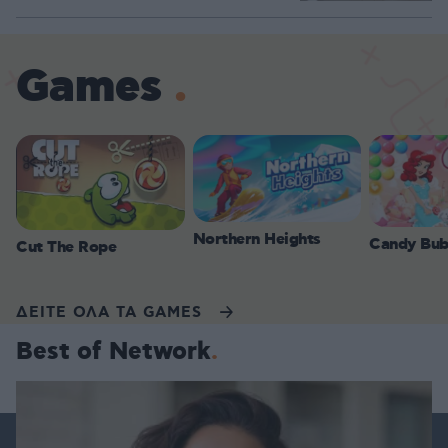
Games
Northern Heights
Candy Bub
Cut The Rope
ΔΕΙΤΕ ΟΛΑ ΤΑ GAMES
Best of Network