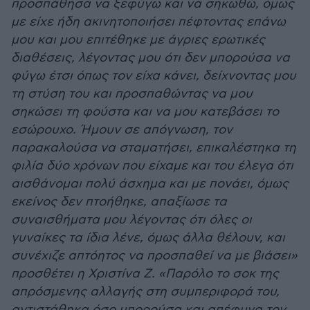
προσπάθησα να ξεφύγω και να σηκωθώ, όμως
με είχε ήδη ακινητοποιήσει πέφτοντας επάνω
μου και μου επιτέθηκε με άγριες ερωτικές
διαθέσεις, λέγοντας μου ότι δεν μπορούσα να
φύγω έτσι όπως τον είχα κάνει, δείχνοντας μου
τη στύση του και προσπαθώντας να μου
σηκώσει τη φούστα και να μου κατεβάσει το
εσώρουχο. Ήμουν σε απόγνωση, τον
παρακαλούσα να σταματήσει, επικαλέστηκα τη
φιλία δύο χρόνων που είχαμε και του έλεγα ότι
αισθάνομαι πολύ άσχημα και με πονάει, όμως
εκείνος δεν πτοήθηκε, απαξίωσε τα
συναισθήματα μου λέγοντας ότι όλες οι
γυναίκες τα ίδια λένε, όμως άλλα θέλουν, και
συνέχιζε απτόητος να προσπαθεί να με βιάσει»
προσθέτει η Χριστίνα Ζ. «Παρόλο το σοκ της
απρόσμενης αλλαγής στη συμπεριφορά του,
αντιστάθηκα όσο μπορούσα και απέφυγα τον