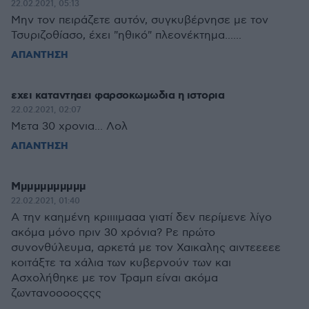
22.02.2021, 05:13
Μην τον πειράζετε αυτόν, συγκυβέρνησε με τον
Τσυριζοθίασο, έχει "ηθικό" πλεονέκτημα......
ΑΠΑΝΤΗΣΗ
εχει καταντηαει φαρσοκωμωδια η ιστορια
22.02.2021, 02:07
Μετα 30 χρονια... Λολ
ΑΠΑΝΤΗΣΗ
Μμμμμμμμμμμ
22.02.2021, 01:40
Α την καημένη κριιιιμααα γιατί δεν περίμενε λίγο
ακόμα μόνο πριν 30 χρόνια? Ρε πρώτο
συνονθύλευμα, αρκετά με τον Χαικαλης αιντεεεεε
κοιτάξτε τα χάλια των κυβερνούν των και
Ασχολήθηκε με τον Τραμπ είναι ακόμα
ζωντανοοοοςςςς