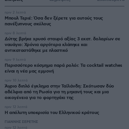
πριν 2 λεπτά
Μπουλ Τεριέ: Όσα δεν ξέρετε για αυτούς τους
πανέξυπνους σκύλους
πριν 8 λεπτά
Δύτης βρήκε χρυσό σταυρό αξίας 3 εκατ. δολαρίων σε
ναυάγιο: Χρόνια αργότερα κλάπηκε και
αντικαταστάθηκε με πλαστικό
πριν 9 λεπτά
Περισσότερο κόσμημα παρά ρολόι: Τα cocktail watches
είναι η νέα μας εμμονή
πριν 10 λεπτά
Άγριο διπλό έγκλημα στην Ταϊλάνδη: Σκότωσαν δύο
αδέλφια από τη Ρωσία για τη μηχανή τους και μια
οικογένεια για το φορτηγάκι της
πριν 12 λεπτά
Η απόλυτη υποκρισία του Ελληνικού κράτους
ΓΙΑΝΝΗΣ ΣΕΡΕΤΗΣ
πριν 12 λεπτά