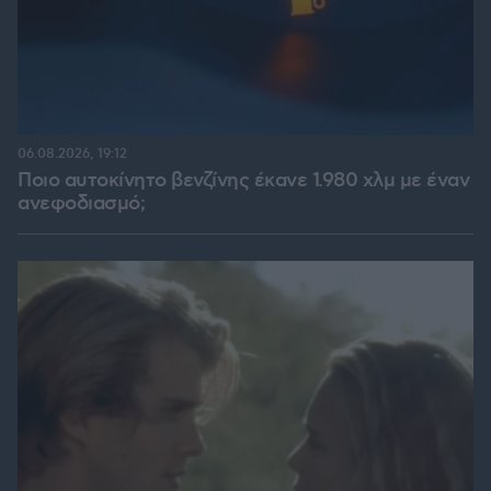
06.08.2026, 19:12
Ποιο αυτοκίνητο βενζίνης έκανε 1.980 χλμ με έναν
ανεφοδιασμό;