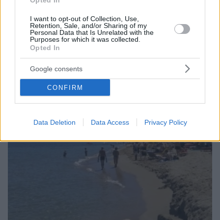
Opted In
ΤΑ ΠΙΟ ΔΗΜΟΦΙΛΗ
I want to opt-out of Collection, Use,
Retention, Sale, and/or Sharing of my
Personal Data that Is Unrelated with the
Purposes for which it was collected.
Opted In
Google consents
CONFIRM
Data Deletion
Data Access
Privacy Policy