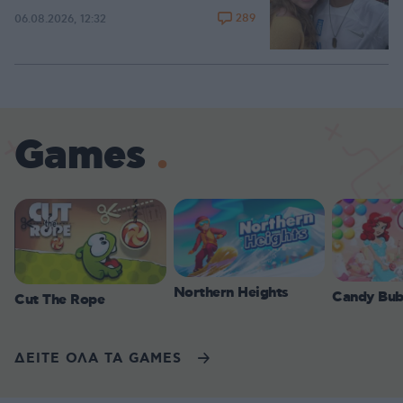
289
06.08.2026, 12:32
Games
Northern Heights
Candy Bub
Cut The Rope
ΔΕΙΤΕ ΟΛΑ ΤΑ GAMES