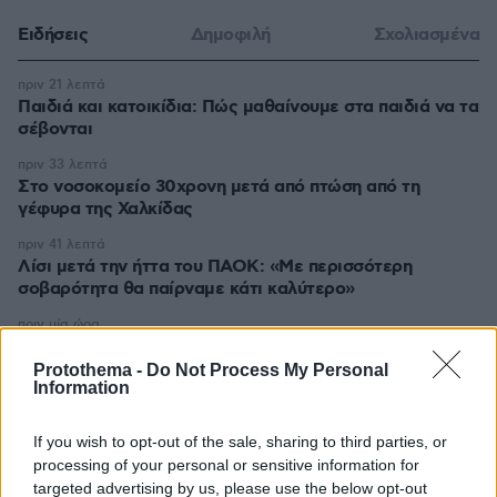
Ειδήσεις
Δημοφιλή
Σχολιασμένα
πριν 21 λεπτά
Παιδιά και κατοικίδια: Πώς μαθαίνουμε στα παιδιά να τα
σέβονται
πριν 33 λεπτά
Στο νοσοκομείο 30χρονη μετά από πτώση από τη
γέφυρα της Χαλκίδας
πριν 41 λεπτά
Λίσι μετά την ήττα του ΠΑΟΚ: «Με περισσότερη
σοβαρότητα θα παίρναμε κάτι καλύτερο»
πριν μία ώρα
Βλάβη, ατύχημα ή πρόβλημα στο ταξίδι; Η κάλυψη που
πολλοί αγνοούν
Protothema -
Do Not Process My Personal
Information
πριν μία ώρα
Χαλαρή έξοδος για τον Κυριάκο Μητσοτάκη και τη
If you wish to opt-out of the sale, sharing to third parties, or
σύζυγό του Μαρέβα στα Χανιά, φωτογραφίες
processing of your personal or sensitive information for
πριν μία ώρα
targeted advertising by us, please use the below opt-out