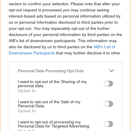
«Θα μπορούσε να συμβεί σύντομα»: Αισιόδοξος ξανά ο
section to confirm your selection. Please note that after your
Τραμπ για το τέλος του πολέμου με το Ιράν, «δεν
opt-out request is processed you may continue seeing
νομίζω ότι μπορούν ν' αντέξουν πολύ ακόμα»
interest-based ads based on personal information utilized by
us or personal information disclosed to third parties prior to
06.08.2026, 23:43
your opt-out. You may separately opt-out of the further
Διακοπές στη Σίκινο
disclosure of your personal information by third parties on the
06.08.2026, 23:42
IAB’s list of downstream participants. This information may
Ο Τραμπ θα απαγορεύσει τη χορήγηση υπηκοότητας στα
also be disclosed by us to third parties on the
IAB’s List of
παιδιά αλλοδαπών που πηγαίνουν στις ΗΠΑ για να
Downstream Participants
that may further disclose it to other
γεννήσουν
third parties.
06.08.2026, 23:30
Please note that this website/app uses one or more Google
Personal Data Processing Opt Outs
Πώς θα βοηθήσετε τη γάτα σας να συνηθίσει το κλουβί
services and may gather and store information including but
της
not limited to your visit or usage behaviour. You may click to
I want to opt-out of the Sharing of my
personal data.
06.08.2026, 23:21
grant or deny consent to Google and its third-party tags to
Opted In
Κόπωση της Wall Street μετά τα ρεκόρ εν μέσω
use your data for below specified purposes in below Google
αβεβαιότητας για το Ιράν, το πετρέλαιο και τη Fed
consent section.
I want to opt-out of the Sale of my
Personal Data.
Opted In
ΔΕΙΤΕ ΟΛΕΣ ΤΙΣ ΕΙΔΗΣΕΙΣ
I want to opt-out of processing my
Personal Data for Targeted Advertising.