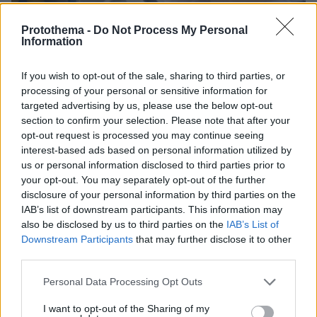
Protothema -
Do Not Process My Personal
Information
If you wish to opt-out of the sale, sharing to third parties, or
03.08.2026, 11:06
processing of your personal or sensitive information for
Κάτι αλλάζει στον χάρτη της πανεπιστημιακής εκπαίδευσης
targeted advertising by us, please use the below opt-out
στην Ελλάδα
section to confirm your selection. Please note that after your
opt-out request is processed you may continue seeing
30.07.2026, 15:25
interest-based ads based on personal information utilized by
Εθνική Τράπεζα: Η κορυφαία επιλογή για τη χρηματοδότηση
us or personal information disclosed to third parties prior to
μεγάλων έργων
your opt-out. You may separately opt-out of the further
disclosure of your personal information by third parties on the
IAB’s list of downstream participants. This information may
29.07.2026, 09:39
also be disclosed by us to third parties on the
IAB’s List of
Διασκεδάζουμε υπεύθυνα, επιστρέφουμε με ασφάλεια
Downstream Participants
that may further disclose it to other
third parties.
ΡΟΗ ΕΙΔΗΣΕΩΝ
Please note that this website/app uses one or more Google
Personal Data Processing Opt Outs
services and may gather and store information including but
Ειδήσεις
Δημοφιλή
Σχολιασμένα
not limited to your visit or usage behaviour. You may click to
I want to opt-out of the Sharing of my