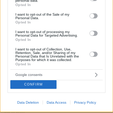
personal data.
grant or deny consent to Google and its third-party tags to
Opted In
πριν 6 λεπτά
use your data for below specified purposes in below Google
Συνελήφθη 24χρονος για ενδοοικογενειακή βία στα
consent section.
I want to opt-out of the Sale of my
Χανιά: 17χρονη κατήγγειλε ότι την κλείδωσε σε σπίτι
Personal Data.
Opted In
πριν 8 λεπτά
Χίος: 6 ανέγγιχτες παραλίες στη δυτική πλευρά της που
I want to opt-out of processing my
αξίζει να ανακαλύψετε
Personal Data for Targeted Advertising.
Opted In
πριν 11 λεπτά
Οι «Πράσινες Μπότες»: Τριάντα χρόνια μετά, το
I want to opt-out of Collection, Use,
Έβερεστ μπορεί να δώσει πίσω έναν από τους νεκρούς
Retention, Sale, and/or Sharing of my
Personal Data that Is Unrelated with the
του
Purposes for which it was collected.
Opted In
πριν 17 λεπτά
Χόρχε Μέσι: Ο εργάτης από το Ροσάριο που πήρε τον
Google consents
13χρονο Λιονέλ από το χέρι και άλλαξε την ιστορία του
ποδοσφαίρου με μια υπογραφή σε... χαρτοπετσέτα
CONFIRM
πριν 28 λεπτά
Συνελήφθη ανήλικος μαθητής στη Φλόριντα: Σχεδίαζε
ληστεία με φίλο του, βρέθηκαν αυτοσχέδια όπλα και
Data Deletion
Data Access
Privacy Policy
εκρηκτικοί μηχανισμοί στο δωμάτιό του
πριν 28 λεπτά