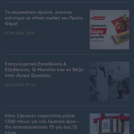
Tα κυριακάτικα πρωινά, γίνονται
καλύτερα με efood market και Πρώτο
Θέμα!
07.08.2026, 12:25
Επαγγελματική Εκπαίδευση &
Εξειδίκευση: Το Mοντέλο που σε Bάζει
στην Aγορά Eργασίας
26.07.2026, 09:54
Κίνα: Σήκωσαν τσιμεντένιο μπλοκ
1.540 τόνων για νέο λιμενικό έργο –
Θα κατασκευαστούν 75 για έως 72
πλοία