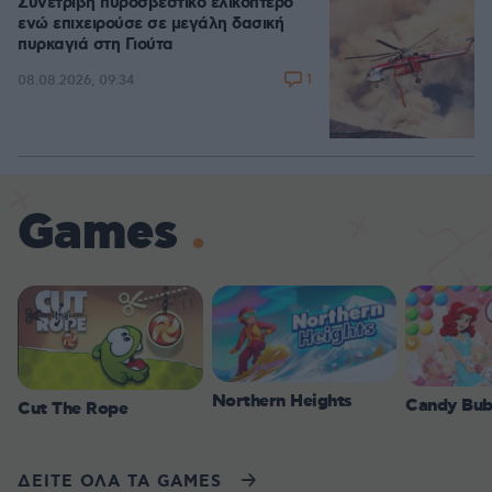
Συνετρίβη πυροσβεστικό ελικόπτερο
ενώ επιχειρούσε σε μεγάλη δασική
πυρκαγιά στη Γιούτα
1
08.08.2026, 09:34
Games
Northern Heights
Candy Bub
Cut The Rope
ΔΕΙΤΕ ΟΛΑ ΤΑ GAMES