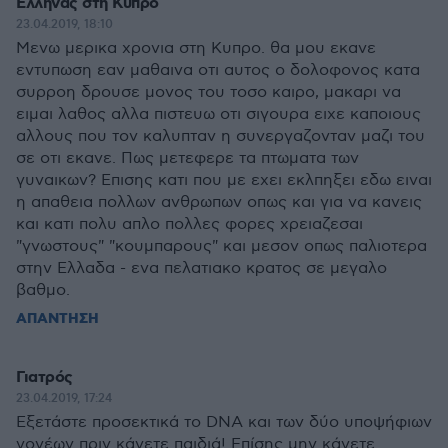
Ελληνας στη Κυπρο
23.04.2019, 18:10
Μενω μερικα χρονια στη Κυπρο. θα μου εκανε
εντυπωση εαν μαθαινα οτι αυτος ο δολοφονος κατα
συρροη δρουσε μονος του τοσο καιρο, μακαρι να
ειμαι λαθος αλλα πιστευω οτι σιγουρα ειχε καποιους
αλλους που τον καλυπταν η συνεργαζονταν μαζι του
σε οτι εκανε. Πως μετεφερε τα πτωματα των
γυναικων? Επισης κατι που με εχει εκλπηξει εδω ειναι
η απαθεια πολλων ανθρωπων οπως και για να κανεις
και κατι πολυ απλο πολλες φορες χρειαζεσαι
"γνωστους" "κουμπαρους" και μεσον οπως παλιοτερα
στην Ελλαδα - ενα πελατιακο κρατος σε μεγαλο
βαθμο.
ΑΠΑΝΤΗΣΗ
Γιατρός
23.04.2019, 17:24
Εξετάστε προσεκτικά το DNA και των δύο υποψήφιων
γονέων πριν κάνετε παιδιά! Επίσης μην κάνετε