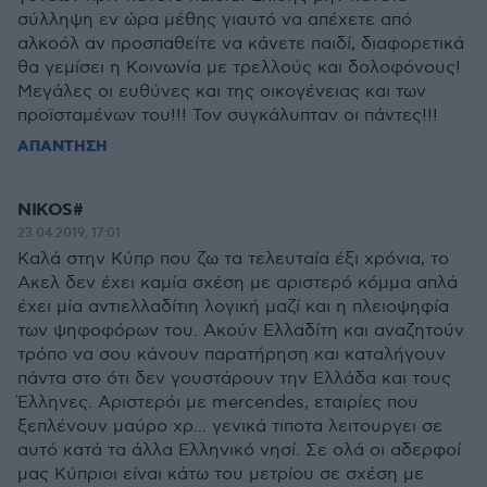
σύλληψη εν ώρα μέθης γιαυτό να απέχετε από
αλκοόλ αν προσπαθείτε να κάνετε παιδί, διαφορετικά
θα γεμίσει η Κοινωνία με τρελλούς και δολοφόνους!
Μεγάλες οι ευθύνες και της οικογένειας και των
προϊσταμένων του!!! Τον συγκάλυπταν οι πάντες!!!
ΑΠΑΝΤΗΣΗ
NIKOS#
23.04.2019, 17:01
Καλά στην Κύπρ που ζω τα τελευταία έξι χρόνια, το
Ακελ δεν έχει καμία σχέση με αριστερό κόμμα απλά
έχει μία αντιελλαδίτιη λογική μαζί και η πλειοψηφία
των ψηφοφόρων του. Ακούν Ελλαδίτη και αναζητούν
τρόπο να σου κάνουν παρατήρηση και καταλήγουν
πάντα στο ότι δεν γουστάρουν την Ελλάδα και τους
Έλληνες. Αριστερόι με mercendes, εταιρίες που
ξεπλένουν μαύρο χρ... γενικά τιποτα λειτουργει σε
αυτό κατά τα άλλα Ελληνικό νησί. Σε ολά οι αδερφοί
μας Κύπριοι είναι κάτω του μετρίου σε σχέση με