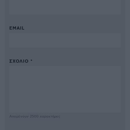
EMAIL
ΣΧΌΛΙΟ *
Απομένουν
2500
χαρακτήρες