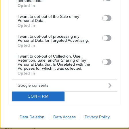
personal data.
grant or deny consent to Google and its third-party tags to
ΣΧΟΛΙΑ
(41)
Opted In
use your data for below specified purposes in below Google
consent section.
I want to opt-out of the Sale of my
ΠΡΟΣΘΗΚΗ ΣΧΟΛΙΟΥ
Personal Data.
Opted In
I want to opt-out of processing my
Personal Data for Targeted Advertising.
Έλεος
Opted In
25.04.2019, 01:26
Θέλει λέει να τον βοηθήσει και να της εξηγήσει γιατί
I want to opt-out of Collection, Use,
Retention, Sale, and/or Sharing of my
το έκανε...ok είναι mistake (ένα λαθάκι έκανε ο
Personal Data that Is Unrelated with the
άνθρωπος!!!) αλλά θέλει να τον βοηθήσει να το
Purposes for which it was collected.
ξεπεράσει...Μα καλά είναι τόσο βούρλο η κοπέλα ή
Opted In
αυτός τις μάγευε ; Πάνε σε καμιά εικοσαριά χρόνια
Google consents
που θα χει βγεί να του συμπαρασταθείς να σε
ψάχνουν και σένα...Μάλλον διασκέδαζε με την
CONFIRM
ηλιθιότητά τους αλλά στο τέλος τις τιμωρούσε που
ήταν τόσο ευκολόπιστες.
ΑΠΑΝΤΗΣΗ
Data Deletion
Data Access
Privacy Policy