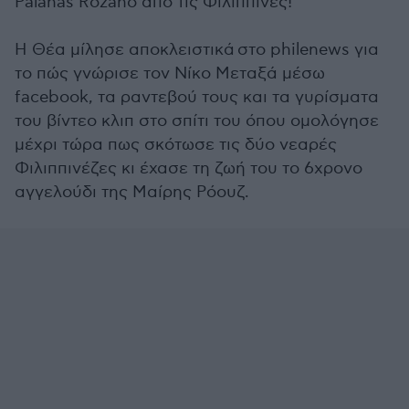
Palanas Rozano από τις Φιλιππίνες!
Η Θέα μίλησε αποκλειστικά στο philenews για
το πώς γνώρισε τον Νίκο Μεταξά μέσω
facebook, τα ραντεβού τους και τα γυρίσματα
του βίντεο κλιπ στο σπίτι του όπου ομολόγησε
μέχρι τώρα πως σκότωσε τις δύο νεαρές
Φιλιππινέζες κι έχασε τη ζωή του το 6χρονο
αγγελούδι της Μαίρης Ρόουζ.