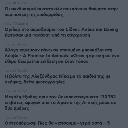
πριν 18 λεπτά
Οι συνδυασμοί συστατικών που κάνουν θαύματα στην
περιποίηση της επιδερμίδας
πριν 20 λεπτά
Θρίλερ στο αεροδρόμιο του Σίδνεϊ: Airbus και Boeing
έφτασαν μια «ανάσα» από τη σύγκρουση
πριν 23 λεπτά
Άλογα χορεύουν πάνω σε σπασμένα μπουκάλια στη
Λέσβο - A Promise to Animals: «Όταν η κριτική σε ένα
έθιμο θεωρείται επίθεση σε έναν τόπο»
πριν 25 λεπτά
Η βόλτα της Αλεξάνδρας Νίκα με τα παιδιά της με
σκάφος, δείτε φωτογραφίες
πριν 27 λεπτά
Μεγάλη έξοδος πριν τον Δεκαπενταύγουστο: 113.782
επιβάτες έφυγαν από τα λιμάνια της Αττικής μέσα σε
δύο ημέρες
πριν 29 λεπτά
Οστεοπόρωση: Πώς θα «χτίσουμε» γερά οστά – 5