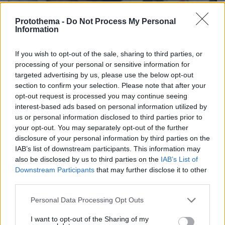
Protothema -
Do Not Process My Personal
Information
If you wish to opt-out of the sale, sharing to third parties, or
processing of your personal or sensitive information for
targeted advertising by us, please use the below opt-out
section to confirm your selection. Please note that after your
opt-out request is processed you may continue seeing
interest-based ads based on personal information utilized by
04.08.2026, 11:20
us or personal information disclosed to third parties prior to
Πώς μια απλή ιδέα εξελίχθηκε σε κορυφαίο θεσμό
your opt-out. You may separately opt-out of the further
ρομποτικής στην Ελλάδα
disclosure of your personal information by third parties on the
IAB’s list of downstream participants. This information may
06.08.2026, 10:52
also be disclosed by us to third parties on the
IAB’s List of
Από μαθητής, φοιτητής σε άλλη πόλη!
Downstream Participants
that may further disclose it to other
third parties.
26.07.2026, 09:54
Please note that this website/app uses one or more Google
Επαγγελματική Εκπαίδευση & Εξειδίκευση: Το Mοντέλο που
Personal Data Processing Opt Outs
σε Bάζει στην Aγορά Eργασίας
services and may gather and store information including but
not limited to your visit or usage behaviour. You may click to
I want to opt-out of the Sharing of my