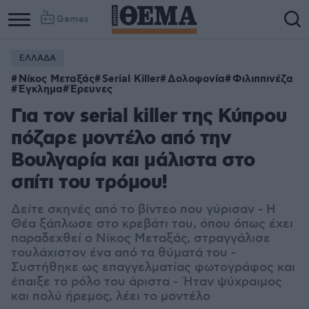
Games
ΕΛΛΑΔΑ
Column
Column
Νίκος Μεταξάς
Serial Killer
Δολοφονία
Φιλιππινέζα
1
2
Έγκλημα
Έρευνες
Για τον serial killer της Κύπρου
πόζαρε μοντέλο από την
Βουλγαρία και μάλιστα στο
σπίτι του τρόμου!
Δείτε σκηνές από το βίντεο που γύρισαν - Η
Θέα ξάπλωσε στο κρεβάτι του, όπου όπως έχει
παραδεχθεί ο Νίκος Μεταξάς, στραγγάλισε
τουλάχιστον ένα από τα θύματά του -
Συστήθηκε ως επαγγελματίας φωτογράφος και
έπαιξε το ρόλο του άριστα - Ήταν ψύχραιμος
και πολύ ήρεμος, λέει το μοντέλο