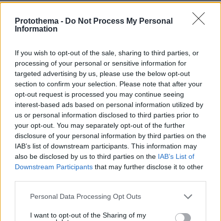
πριν 25 λεπτά
Ο αδερφός της Αντζελίνα Τζολί αποκάλυψε ότι είναι
Protothema -
Do Not Process My Personal
γκέι: Κουράστηκα να κρύβομαι, δήλωσε
Information
If you wish to opt-out of the sale, sharing to third parties, or
ΔΕΙΤΕ ΟΛΕΣ ΤΙΣ ΕΙΔΗΣΕΙΣ
processing of your personal or sensitive information for
targeted advertising by us, please use the below opt-out
section to confirm your selection. Please note that after your
opt-out request is processed you may continue seeing
ΤΑ ΠΙΟ ΔΗΜΟΦΙΛΗ
interest-based ads based on personal information utilized by
us or personal information disclosed to third parties prior to
your opt-out. You may separately opt-out of the further
disclosure of your personal information by third parties on the
IAB’s list of downstream participants. This information may
also be disclosed by us to third parties on the
IAB’s List of
Downstream Participants
that may further disclose it to other
third parties.
Please note that this website/app uses one or more Google
Personal Data Processing Opt Outs
services and may gather and store information including but
not limited to your visit or usage behaviour. You may click to
I want to opt-out of the Sharing of my