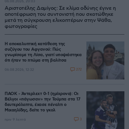
06.08.2026, 20:03
Αριστοτέλης Δαμίγος: Σε κλίμα οδύνης έγινε η
αποτέφρωση του συντονιστή που σκοτώθηκε
μετά τη σύγκρουση ελικοπτέρων στην Ψάθα,
φωτογραφίες
Η αποκαλυπτική κατάθεση της
συζύγου του Αφγανού: Πώς
γνωρίσαμε τη Λίσα, γιατί υποψιάστηκα
ότι ήταν το πτώμα στη βαλίτσα
272
06.08.2026, 12:32
ΠΑΟΚ - Άντερλεχτ 0-1 (ημίχρονο): Οι
Βέλγοι «πάγωσαν» την Τούμπα στα 17
δευτερόλεπτα, έχασε πέναλτι ο
Μιχαηλίδης, δείτε το γκολ
3
πριν 9 λεπτά