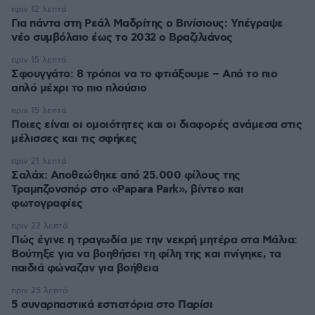
πριν 12 λεπτά
Για πάντα στη Ρεάλ Μαδρίτης ο Βινίσιους: Yπέγραψε
νέο συμβόλαιο έως το 2032 ο Βραζιλιάνος
πριν 15 λεπτά
Σφουγγάτο: 8 τρόποι να το φτιάξουμε – Από το πιο
απλό μέχρι το πιο πλούσιο
πριν 15 λεπτά
Ποιες είναι οι ομοιότητες και οι διαφορές ανάμεσα στις
μέλισσες και τις σφήκες
πριν 21 λεπτά
Σαλάχ: Αποθεώθηκε από 25.000 φίλους της
Τραμπζονσπόρ στο «Papara Park», βίντεο και
φωτογραφίες
πριν 22 λεπτά
Πώς έγινε η τραγωδία με την νεκρή μητέρα στα Μάλια:
Βούτηξε για να βοηθήσει τη φίλη της και πνίγηκε, τα
παιδιά φώναζαν για βοήθεια
πριν 25 λεπτά
5 συναρπαστικά εστιατόρια στο Παρίσι