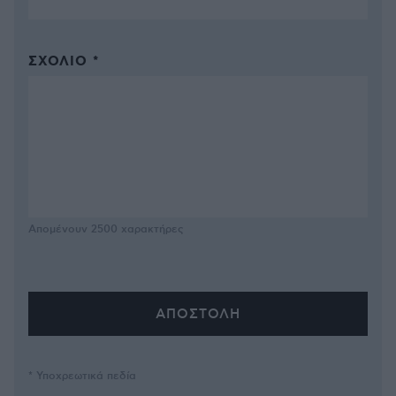
ΣΧΌΛΙΟ *
Απομένουν
2500
χαρακτήρες
* Υποχρεωτικά πεδία