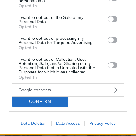
personal data.
grant or deny consent to Google and its third-party tags to
Opted In
use your data for below specified purposes in below Google
consent section.
I want to opt-out of the Sale of my
Personal Data.
Opted In
I want to opt-out of processing my
Personal Data for Targeted Advertising.
Opted In
I want to opt-out of Collection, Use,
Retention, Sale, and/or Sharing of my
Personal Data that Is Unrelated with the
06.08.2026, 18:00
Purposes for which it was collected.
Γιώργος Παράσχος: Χαμογελαστός, δίνει τη μάχη
Opted In
του με τον καρκίνο, μπήκε στο νοσοκομείο για νέα
θεραπεία
Google consents
CONFIRM
Data Deletion
Data Access
Privacy Policy