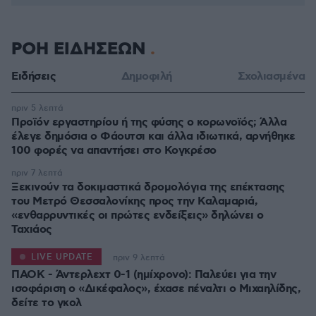
ΡΟΗ ΕΙΔΗΣΕΩΝ
Ειδήσεις
Δημοφιλή
Σχολιασμένα
πριν 5 λεπτά
Προϊόν εργαστηρίου ή της φύσης ο κορωνοϊός; Άλλα
έλεγε δημόσια ο Φάουτσι και άλλα ιδιωτικά, αρνήθηκε
100 φορές να απαντήσει στο Κογκρέσο
πριν 7 λεπτά
Ξεκινούν τα δοκιμαστικά δρομολόγια της επέκτασης
του Μετρό Θεσσαλονίκης προς την Καλαμαριά,
«ενθαρρυντικές οι πρώτες ενδείξεις» δηλώνει ο
Ταχιάος
LIVE UPDATE
πριν 9 λεπτά
ΠΑΟΚ - Άντερλεχτ 0-1 (ημίχρονο): Παλεύει για την
ισοφάριση ο «Δικέφαλος», έχασε πέναλτι ο Μιχαηλίδης,