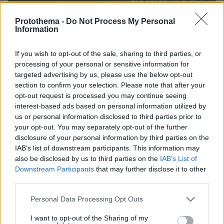
Protothema -
Do Not Process My Personal
Information
If you wish to opt-out of the sale, sharing to third parties, or
Ο κλασικός ελληνικός κινηματογράφος θα
processing of your personal or sensitive information for
χρησιμοποιήσει την παραλία και τις
targeted advertising by us, please use the below opt-out
section to confirm your selection. Please note that after your
εγκαταστάσεις της για να γυριστούν εκεί
opt-out request is processed you may continue seeing
μερικές από τις πιο σημαντικές ταινίες στην
interest-based ads based on personal information utilized by
ιστορία του. Στις αρχές της δεκαετίας του '90 οι
us or personal information disclosed to third parties prior to
καμπάνες φιλοξενούν «όσους έχουν λεφτά για
your opt-out. You may separately opt-out of the further
disclosure of your personal information by third parties on the
να ξοδέψουν», λένε οι θαμώνες τους. Γρήγορα
IAB’s list of downstream participants. This information may
όμως αποκτούν και τον χαρακτήρα καταφυγίου
also be disclosed by us to third parties on the
IAB’s List of
για όσους θέλουν να κρατήσουν τις επαφές
Downstream Participants
that may further disclose it to other
τους, επαγγελματικές ή αισθηματικές, μακριά
third parties.
από τα περίεργα βλέμματα. Ετσι, πολλές
Please note that this website/app uses one or more Google
Personal Data Processing Opt Outs
επιχειρηματικές συμφωνίες αλλά και αρκετά
services and may gather and store information including but
κρυφά ροζ ειδύλλια αρχίζουν και τελειώνουν
not limited to your visit or usage behaviour. You may click to
I want to opt-out of the Sharing of my