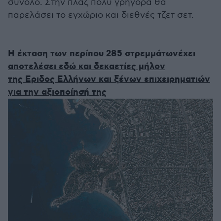
σύνολο. Στην πλαζ πολύ γρήγορα θα
παρελάσει το εγχώριο και διεθνές τζετ σετ.
Η έκταση των περίπου 285 στρεμμάτωνέχει
αποτελέσει εδώ και δεκαετίες μήλον
της Εριδος Ελλήνων και ξένων επιχειρηματιών
για την αξιοποίησή της