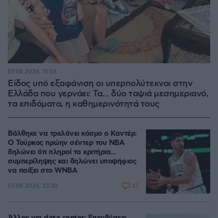
07.08.2026, 15:59
Είδος υπό εξαφάνιση οι υπερπολύτεκνοι στην
Ελλάδα που γερνάει: Τα... δύο ταψιά μεσημεριανό,
τα επιδόματα, η καθημερινότητά τους
Βάλθηκε να τρελάνει κόσμο ο Καντέρ:
Ο Τούρκος πρώην σέντερ του NBA
δηλώνει ότι πληροί τα κριτήρια...
συμπερίληψης και δηλώνει υποψήφιος
να παίξει στο WNBA
27
07.08.2026, 23:30
Άλλος για data center; Επενδύσεις