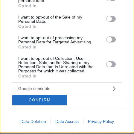
personal data.
grant or deny consent to Google and its third-party tags to
μέσα σε αυτές.
Opted In
use your data for below specified purposes in below Google
consent section.
I want to opt-out of the Sale of my
Το 1999, εν μέσω του χρηματιστηριακού
Personal Data.
Opted In
παροξυσμού, η έκταση στα «Αστέρια» της
Γλυφάδας πέρασε από τη θυγατρική της
I want to opt-out of processing my
Personal Data for Targeted Advertising.
Εθνικής Τράπεζας, ΑΞΕ ΑΣΤΗΡ, στην εταιρεία
Opted In
ΕΣΤΡΕΛΙΑ. Τότε η ΕΣΤΡΕΛΙΑ είχε ανακοινώσει
ένα γιγάντιο πρόγραμμα εντατικής τουριστικής
I want to opt-out of Collection, Use,
Retention, Sale, and/or Sharing of my
εκμετάλλευσης που προέβλεπε το χτίσιμο μιας
Personal Data that Is Unrelated with the
Purposes for which it was collected.
μεγάλης ξενοδοχειακής μονάδας (850 κλίνες),
Opted In
δημιουργία πόλης διασκέδασης, δυο διώροφα
Google consents
συγκροτήματα για συνεδριακό κέντρο και
καζίνο, εστιατόρια, πάρκινγκ 50 στρ. για 1.500
CONFIRM
αυτοκίνητα κ.ά. Οπως ήταν επόμενο, το
φαραωνικών διαστάσεων σχέδιο ακυρώθηκε
και η έκταση των 285 στρ. πέρασε στην Εταιρία
Data Deletion
Data Access
Privacy Policy
Τουριστικής Ανάπτυξης, η οποία συνέχισε τη