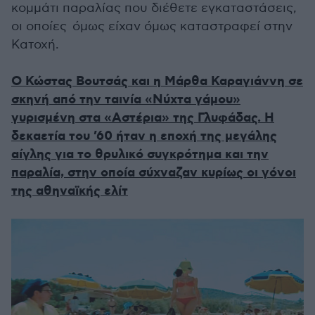
κομμάτι παραλίας που διέθετε εγκαταστάσεις,
οι οποίες όμως είχαν όμως καταστραφεί στην
Κατοχή.
Ο Κώστας Βουτσάς και η Μάρθα Καραγιάννη σε
σκηνή από την ταινία «Νύχτα γάμου»
γυρισμένη στα «Αστέρια» της Γλυφάδας. Η
δεκαετία του ’60 ήταν η εποχή της μεγάλης
αίγλης για το θρυλικό συγκρότημα και την
παραλία, στην οποία σύχναζαν κυρίως οι γόνοι
της αθηναϊκής ελίτ