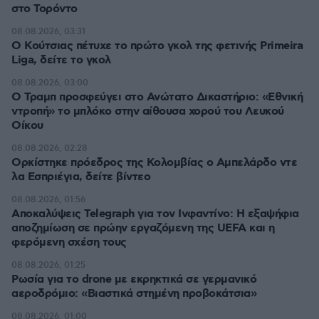
στο Τορόντο
08.08.2026, 03:31
Ο Κούτσιας πέτυχε το πρώτο γκολ της φετινής Primeira
Liga, δείτε το γκολ
08.08.2026, 03:00
Ο Τραμπ προσφεύγει στο Ανώτατο Δικαστήριο: «Εθνική
ντροπή» το μπλόκο στην αίθουσα χορού του Λευκού
Οίκου
08.08.2026, 02:28
Ορκίστηκε πρόεδρος της Κολομβίας ο Αμπελάρδο ντε
λα Εσπριέγια, δείτε βίντεο
08.08.2026, 01:56
Αποκαλύψεις Telegraph για τον Ινφαντίνο: Η εξαψήφια
αποζημίωση σε πρώην εργαζόμενη της UEFA και η
φερόμενη σχέση τους
08.08.2026, 01:25
Ρωσία για το drone με εκρηκτικά σε γερμανικό
αεροδρόμιο: «Βιαστικά στημένη προβοκάτσια»
08.08.2026, 01:00