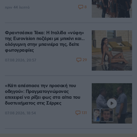
8
πριν 44 λεπτά
Φραντσέσκα Τόκα: Η Ιταλίδα «νύφη»
της Eurovision ποζάρει με μπικίνι και...
ολόγυμνη στην μπανιέρα της, δείτε
φωτογραφίες
29
07.08.2026, 20:57
«Κάτι απέσπασε την προσοχή του
οδηγού»: Πραγματογνώμονας
επιχειρεί να ρίξει φως στα αίτια του
δυστυχήματος στις Σέρρες
131
07.08.2026, 18:54