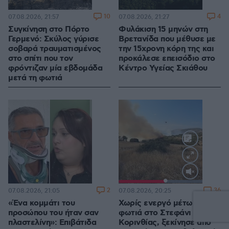
10
4
07.08.2026, 21:57
07.08.2026, 21:27
Συγκίνηση στο Πόρτο
Φυλάκιση 15 μηνών στη
Γερμενό: Σκύλος γύρισε
Βρετανίδα που μέθυσε με
σοβαρά τραυματισμένος
την 15χρονη κόρη της και
στο σπίτι που τον
προκάλεσε επεισόδιο στο
φρόντιζαν μία εβδομάδα
Κέντρο Υγείας Σκιάθου
μετά τη φωτιά
Loaded
:
100.00%
2
36
07.08.2026, 21:05
07.08.2026, 20:25
«Ένα κομμάτι του
Χωρίς ενεργό μέτωπο η
προσώπου του ήταν σαν
φωτιά στο Στεφάνι
πλαστελίνη»: Επιβάτιδα
Κορινθίας, ξεκίνησε από