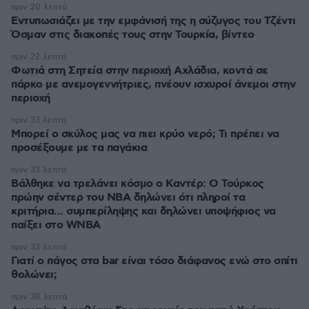
πριν 20 λεπτά
Εντυπωσιάζει με την εμφάνισή της η σύζυγος του Τζέντι
Όσμαν στις διακοπές τους στην Τουρκία, βίντεο
πριν 22 λεπτά
Φωτιά στη Σητεία στην περιοχή Αχλάδια, κοντά σε
πάρκο με ανεμογεννήτριες, πνέουν ισχυροί άνεμοι στην
περιοχή
πριν 33 λεπτά
Μπορεί ο σκύλος μας να πιει κρύο νερό; Τι πρέπει να
προσέξουμε με τα παγάκια
πριν 33 λεπτά
Βάλθηκε να τρελάνει κόσμο ο Καντέρ: Ο Τούρκος
πρώην σέντερ του NBA δηλώνει ότι πληροί τα
κριτήρια... συμπερίληψης και δηλώνει υποψήφιος να
παίξει στο WNBA
πριν 33 λεπτά
Γιατί ο πάγος στα bar είναι τόσο διάφανος ενώ στο σπίτι
θολώνει;
πριν 38 λεπτά