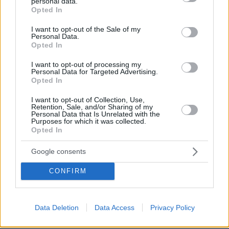
personal data.
grant or deny consent to Google and its third-party tags to
Opted In
use your data for below specified purposes in below Google
consent section.
I want to opt-out of the Sale of my
Personal Data.
Opted In
I want to opt-out of processing my
Personal Data for Targeted Advertising.
Opted In
07.08.2026, 22:23
I want to opt-out of Collection, Use,
Η Λίλα Μπακλέση έφερε στον κόσμο το πρώτο
Retention, Sale, and/or Sharing of my
Personal Data that Is Unrelated with the
της παιδί, δείτε την ανάρτηση του συντρόφου της
Purposes for which it was collected.
περί... λαού και εξουσίας
Opted In
Google consents
Άλλος για data center; Επενδύσεις
€50 δισ. την ερχόμενη δεκαετία
CONFIRM
254
07.08.2026, 20:16
Data Deletion
Data Access
Privacy Policy