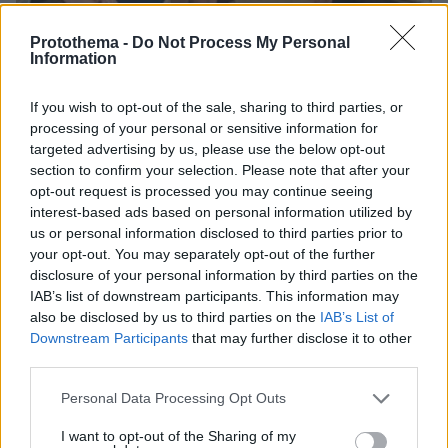
Protothema -
Do Not Process My Personal
Information
07.08.2026, 15:59
Είδος υπό εξαφάνιση οι υπερπολύτεκνοι στην
If you wish to opt-out of the sale, sharing to third parties, or
Ελλάδα που γερνάει: Τα... δύο ταψιά μεσημεριανό,
processing of your personal or sensitive information for
τα επιδόματα, η καθημερινότητά τους
targeted advertising by us, please use the below opt-out
section to confirm your selection. Please note that after your
opt-out request is processed you may continue seeing
interest-based ads based on personal information utilized by
us or personal information disclosed to third parties prior to
your opt-out. You may separately opt-out of the further
disclosure of your personal information by third parties on the
IAB’s list of downstream participants. This information may
also be disclosed by us to third parties on the
IAB’s List of
Downstream Participants
that may further disclose it to other
third parties.
Please note that this website/app uses one or more Google
Personal Data Processing Opt Outs
services and may gather and store information including but
not limited to your visit or usage behaviour. You may click to
I want to opt-out of the Sharing of my