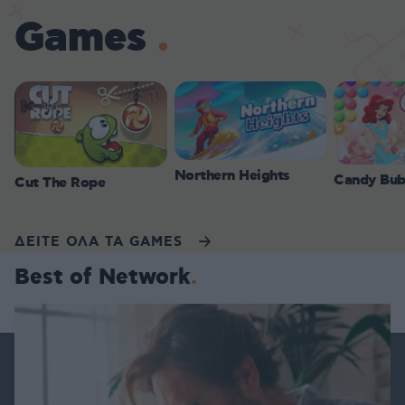
Games
Northern Heights
Candy Bub
Cut The Rope
ΔΕΙΤΕ ΟΛΑ ΤΑ GAMES
Best of Network