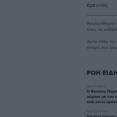
έρευνας.
Ακολουθήστε 
όλες τις ειδήσ
Δείτε όλες τις
στιγμή που συ
ΡΟΗ ΕΙΔ
πριν 2 λεπτά
Η Βανέσα Παραν
χώρισε με τον 
από οκτώ χρόν
πριν 12 λεπτά
Ισχυροί άνεμοι 