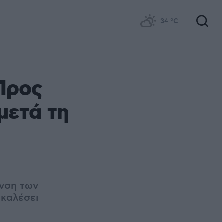
34
°C
Προς
μετά τη
υνση των
οκαλέσει