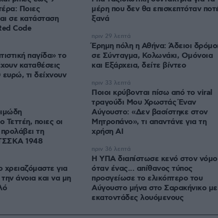
έρα: Ποιες
μέρη που δεν θα επισκεπτόταν ποτ
ται σε κατάσταση
ξανά
Red Code
πριν 29 λεπτά
Έρημη πόλη η Αθήνα: Άδειοι δρόμο
τιστική παγίδα» το
σε Σύνταγμα, Κολωνάκι, Ομόνοια
έχουν καταθέσεις
και Εξάρχεια, δείτε βίντεο
 ευρώ, τι δείχνουν
πριν 33 λεπτά
Ποιοι κρύβονται πίσω από το viral
τραγούδι Μου Χρωστάς Έναν
οιμώδη
Αύγουστο: «Δεν βασίστηκε στον
 Τεττέη, ποιες οι
Μητροπάνο», τι απαντάνε για τη
 προλάβει τη
χρήση AI
 ΤΣΣΚΑ 1948
πριν 36 λεπτά
Η ΥΠΑ διαπίστωσε κενό στον νόμο
 χρειαζόμαστε για
όταν ένας... απίθανος τύπος
την άνοια και να μη
προσγείωσε το ελικόπτερο του
λό
Αύγουστο μήνα στο Σαρακήνικο με
εκατοντάδες λουόμενους