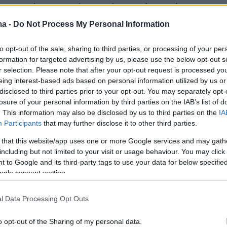
ληροφορίες αναφέρουν ότι
μετά τη σύσκεψη
κε κοινή γραμμή για την αντιμετώπιση του
ma -
Do Not Process My Personal Information
ος
και πλέον οι εμπλεκόμενες υπηρεσίες
to opt-out of the sale, sharing to third parties, or processing of your per
ς την οριστική επίλυσή του. Παράλληλα, στις
formation for targeted advertising by us, please use the below opt-out s
 αναμένεται να συνδράμει και η Γενική
r selection. Please note that after your opt-out request is processed y
Πολιτικής Προστασίας, προκειμένου να
eing interest-based ads based on personal information utilized by us or
disclosed to third parties prior to your opt-out. You may separately opt-
ν οι απαιτούμενες ενέργειες και να
losure of your personal information by third parties on the IAB’s list of
ί με ασφάλεια η επιχείρηση απομάκρυνσης
. This information may also be disclosed by us to third parties on the
IA
ν.
Participants
that may further disclose it to other third parties.
 that this website/app uses one or more Google services and may gath
ηση στην απομάκρυνση των μπάζων έχει
including but not limited to your visit or usage behaviour. You may click 
 to Google and its third-party tags to use your data for below specifi
μεσα και τη δικαστική διερεύνηση της
ogle consent section.
καθώς οι πραγματογνώμονες δεν έχουν ακόμη
ητα να πραγματοποιήσουν
πλήρη αυτοψία στο
l Data Processing Opt Outs
 αποτέλεσμα, δεν έχει εκδοθεί το κρίσιμο
 θα αποσαφηνίσει τα ακριβή αίτια της
o opt-out of the Sharing of my personal data.