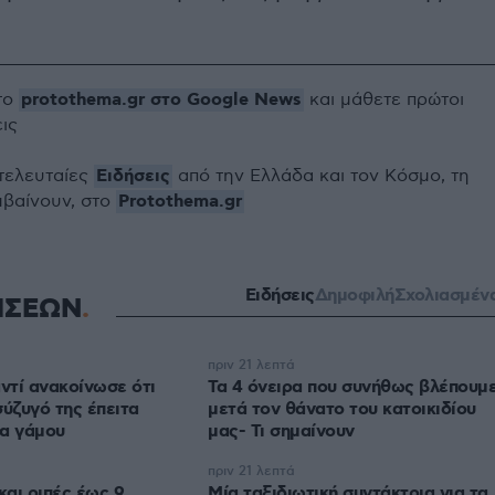
protothema.gr στο Google News
το
και μάθετε πρώτοι
εις
Ειδήσεις
 τελευταίες
από την Ελλάδα και τον Κόσμο, τη
Protothema.gr
μβαίνουν, στο
Ειδήσεις
Δημοφιλή
Σχολιασμέν
ΗΣΕΩΝ
πριν 21 λεπτά
τί ανακοίνωσε ότι
Τα 4 όνειρα που συνήθως βλέπουμ
σύζυγό της έπειτα
μετά τον θάνατο του κατοικιδίου
ια γάμου
μας- Τι σημαίνουν
πριν 21 λεπτά
και ριπές έως 9
Μία ταξιδιωτική συντάκτρια για τα