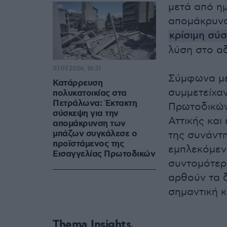
μετά από η
απομάκρυνσ
κρίσιμη σύ
λύση στο αδ
07.07.2026, 16:31
Σύμφωνα με
Κατάρρευση
συμμετείχαν
πολυκατοικίας στα
Πετράλωνα: Έκτακτη
Πρωτοδικών
σύσκεψη για την
Αττικής και
απομάκρυνση των
μπάζων συγκάλεσε ο
της συνάντ
προϊστάμενος της
εμπλεκόμεν
Εισαγγελίας Πρωτοδικών
συντομότερ
αρθούν τα δ
σημαντική 
Thema Insights