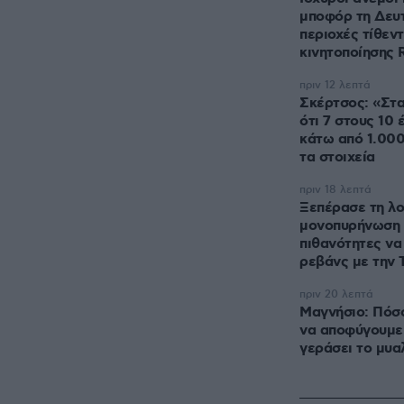
μποφόρ τη Δευτ
περιοχές τίθεν
κινητοποίησης 
πριν 12 λεπτά
Σκέρτσος: «Στα
ότι 7 στους 10 
κάτω από 1.000
τα στοιχεία
πριν 18 λεπτά
Ξεπέρασε τη λ
μονοπυρήνωση ο
πιθανότητες να
ρεβάνς με την
πριν 20 λεπτά
Μαγνήσιο: Πόσο
να αποφύγουμε 
γεράσει το μυα