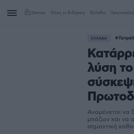
Games
Όλες οι Ειδήσεις
Ελλάδα
Πρωτοσέλι
Πετρά
ΕΛΛΑΔΑ
Κατάρρ
λύση το
σύσκεψη
Πρωτοδ
Αναμένεται να 
μπάζων και να 
σημαντική καθ