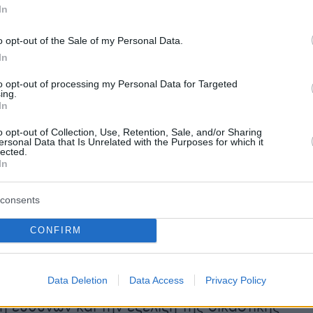
In
ς και θα απαντήσει στο βασικό ερώτημα της
 προκάλεσε την κατάρρευση της
o opt-out of the Sale of my Personal Data.
ας.
In
to opt-out of processing my Personal Data for Targeted
 το σημείο εξακολουθεί να φυλάσσεται σε
ing.
In
 από αστυνομικές δυνάμεις, καθώς κάτω από
παραμένουν οι περιουσίες των ενοίκων, ενώ η
o opt-out of Collection, Use, Retention, Sale, and/or Sharing
ersonal Data that Is Unrelated with the Purposes for which it
ξακολουθεί να είναι απαγορευμένη για
lected.
In
αλείας.Με την έναρξη των εργασιών
ης των μπάζων, οι πραγματογνώμονες θα
consents
να προχωρήσουν στην πλήρη χαρτογράφηση
αι στη συλλογή των κρίσιμων στοιχείων που
CONFIRM
αν η κατάρρευση συνδέεται με τις εργασίες
ης γειτονικής οικοδομής ή αν συνέτρεξαν και
Data Deletion
Data Access
Privacy Policy
οντες. Το πόρισμα θεωρείται καθοριστικό για
 ευθυνών και την εξέλιξη της δικαστικής