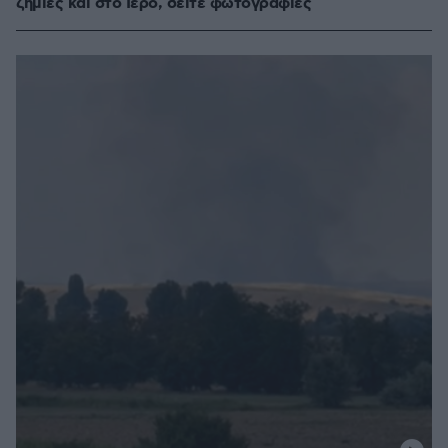
ζημιές και στο Ιερό, δείτε φωτογραφίες