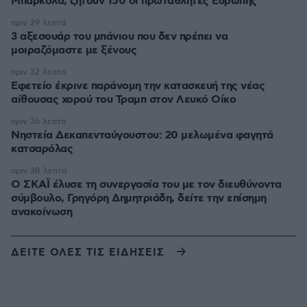
Μπαρκολά, ζητούν 150 οι πρωταθλητές Ευρώπης
πριν 29 λεπτά
3 αξεσουάρ του μπάνιου που δεν πρέπει να
μοιραζόμαστε με ξένους
πριν 32 λεπτά
Εφετείο έκρινε παράνομη την κατασκευή της νέας
αίθουσας χορού του Τραμπ στον Λευκό Οίκο
πριν 36 λεπτά
Νηστεία Δεκαπενταύγουστου: 20 μελωμένα φαγητά
κατσαρόλας
πριν 38 λεπτά
Ο ΣΚΑΪ έλυσε τη συνεργασία του με τον διευθύνοντα
σύμβουλο, Γρηγόρη Δημητριάδη, δείτε την επίσημη
ανακοίνωση
ΔΕΙΤΕ ΟΛΕΣ ΤΙΣ ΕΙΔΗΣΕΙΣ