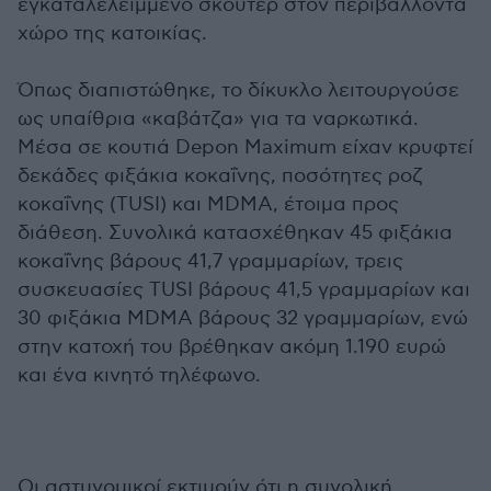
εγκαταλελειμμένο σκούτερ στον περιβάλλοντα
χώρο της κατοικίας.
Όπως διαπιστώθηκε, το δίκυκλο λειτουργούσε
ως υπαίθρια «καβάτζα» για τα ναρκωτικά.
Μέσα σε κουτιά Depon Maximum είχαν κρυφτεί
δεκάδες φιξάκια κοκαΐνης, ποσότητες ροζ
κοκαΐνης (TUSI) και MDMA, έτοιμα προς
διάθεση. Συνολικά κατασχέθηκαν 45 φιξάκια
κοκαΐνης βάρους 41,7 γραμμαρίων, τρεις
συσκευασίες TUSI βάρους 41,5 γραμμαρίων και
30 φιξάκια MDMA βάρους 32 γραμμαρίων, ενώ
στην κατοχή του βρέθηκαν ακόμη 1.190 ευρώ
και ένα κινητό τηλέφωνο.
Οι αστυνομικοί εκτιμούν ότι η συνολική