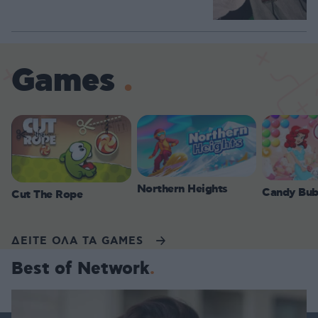
Games
Northern Heights
Candy Bub
Cut The Rope
ΔΕΙΤΕ ΟΛΑ ΤΑ GAMES
Best of Network