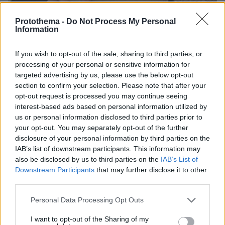
07.08.2026, 15:59
Protothema -
Do Not Process My Personal
Είδος υπό εξαφάνιση οι υπερπολύτεκνοι στην
Information
Ελλάδα που γερνάει: Τα... δύο ταψιά μεσημεριανό,
τα επιδόματα, η καθημερινότητά τους
If you wish to opt-out of the sale, sharing to third parties, or
processing of your personal or sensitive information for
targeted advertising by us, please use the below opt-out
section to confirm your selection. Please note that after your
opt-out request is processed you may continue seeing
interest-based ads based on personal information utilized by
us or personal information disclosed to third parties prior to
your opt-out. You may separately opt-out of the further
disclosure of your personal information by third parties on the
IAB’s list of downstream participants. This information may
also be disclosed by us to third parties on the
IAB’s List of
Downstream Participants
that may further disclose it to other
third parties.
Please note that this website/app uses one or more Google
Personal Data Processing Opt Outs
services and may gather and store information including but
not limited to your visit or usage behaviour. You may click to
I want to opt-out of the Sharing of my