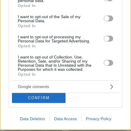
personal data.
grant or deny consent to Google and its third-party tags to
Opted In
use your data for below specified purposes in below Google
consent section.
I want to opt-out of the Sale of my
Personal Data.
Opted In
I want to opt-out of processing my
07.08.2026, 14:57
Personal Data for Targeted Advertising.
«Τα έχω χάσει όλα»: Συντετριμμένος ο πατέρας
Opted In
και σύζυγος των θυμάτων στο τροχαίο στις
I want to opt-out of Collection, Use,
Σέρρες
Retention, Sale, and/or Sharing of my
Personal Data that Is Unrelated with the
Purposes for which it was collected.
Opted In
Google consents
CONFIRM
Data Deletion
Data Access
Privacy Policy