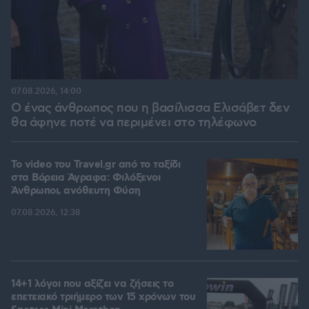
07.08.2026, 14:00
Ο ένας άνθρωπος που η βασίλισσα Ελισάβετ δεν
θα άφηνε ποτέ να περιμένει στο τηλέφωνο
To video του Travel.gr από το ταξίδι
στα Βόρεια Άγραφα: Φιλόξενοι
Άνθρωποι, ανόθευτη Φύση
07.08.2026, 12:38
14+1 λόγοι που αξίζει να ζήσεις το
επετειακό τριήμερο των 15 χρόνων του