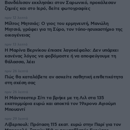
Βανδάλισαν εκκλησάκι στον Σαρωνικό, προκάλεσαν
ζημιές και στο Ιερό, δείτε φωτογραφίες
πριν 12 λεπτά
Μίλτος Μητσιάς: Ο γιος του ερμηνευτή, Μανώλη
Μητσιά, γράφει για τη Σύρο, τον τόπο-ησυχαστήριο της
οικογένειας
πριν 13 λεπτά
Η Μαρίνα Βερνίκου έπιασε λαγοκέφαλο: Δεν υπάρχει
κανένας λόγος να φοβόμαστε ή να αποφεύγουμε τη
θάλασσα, λέει
πριν 26 λεπτά
Πώς θα καταλάβετε αν ασκείτε παθητική επιθετικότητα
στη σχέση σας
πριν 26 λεπτά
Η Μάντσεστερ Σίτι τα βρήκε με τη Λιλ στα 135
εκατομμύρια ευρώ και αποκτά τον 19χρονο Αγιούμπ
Μπουαντί
πριν 29 λεπτά
Λίβερπουλ: Πρόταση 115 εκατ. ευρώ στην Παρί για τον