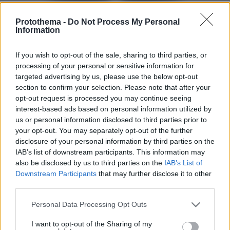
Protothema -
Do Not Process My Personal
Information
Ταμίλλα Κουλίεβα
Η
μας μιλά για τη ζωή, το
θέατρο και την ανάγκη να μένει πάντα μέσα
If you wish to opt-out of the sale, sharing to third parties, or
processing of your personal or sensitive information for
στο «τρένο της ζωής», με αφορμή τη νέα της
targeted advertising by us, please use the below opt-out
Ο σώζων εαυτόν σωθήτω
παράσταση
, που
section to confirm your selection. Please note that after your
ξεκινά την περιοδεία της στην Ελλάδα.
opt-out request is processed you may continue seeing
interest-based ads based on personal information utilized by
us or personal information disclosed to third parties prior to
your opt-out. You may separately opt-out of the further
disclosure of your personal information by third parties on the
IAB’s list of downstream participants. This information may
also be disclosed by us to third parties on the
IAB’s List of
Downstream Participants
that may further disclose it to other
third parties.
Please note that this website/app uses one or more Google
Personal Data Processing Opt Outs
services and may gather and store information including but
not limited to your visit or usage behaviour. You may click to
I want to opt-out of the Sharing of my