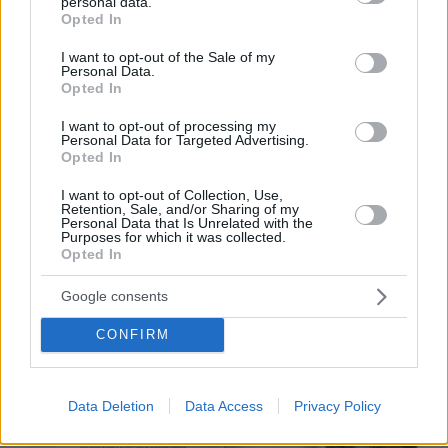
personal data.
grant or deny consent to Google and its third-party tags to
Opted In
use your data for below specified purposes in below Google
consent section.
I want to opt-out of the Sale of my
Personal Data.
Opted In
Ηρώ Μπέζου
Η
, σημαντική ηθοποιός της γενιάς
της, που επιστρέφει στην Επίδαυρο ως
I want to opt-out of processing my
Personal Data for Targeted Advertising.
Άλκηστις, σε μια συζήτηση για την πορεία, τις
Opted In
επιλογές και την τέχνη της.
I want to opt-out of Collection, Use,
Retention, Sale, and/or Sharing of my
Personal Data that Is Unrelated with the
Purposes for which it was collected.
Opted In
Google consents
CONFIRM
Data Deletion
Data Access
Privacy Policy