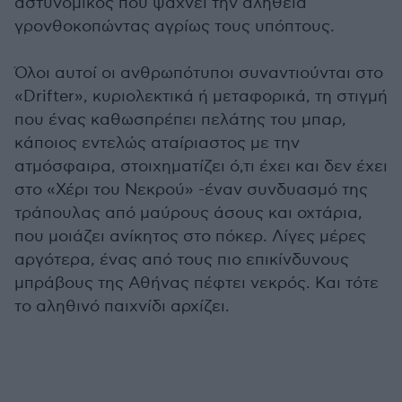
αστυνομικός που ψάχνει την αλήθεια
γρονθοκοπώντας αγρίως τους υπόπτους.
Όλοι αυτοί οι ανθρωπότυποι συναντιούνται στο
«Drifter», κυριολεκτικά ή μεταφορικά, τη στιγμή
που ένας καθωσπρέπει πελάτης του μπαρ,
κάποιος εντελώς αταίριαστος με την
ατμόσφαιρα, στοιχηματίζει ό,τι έχει και δεν έχει
στο «Χέρι του Νεκρού» -έναν συνδυασμό της
τράπουλας από μαύρους άσους και οχτάρια,
που μοιάζει ανίκητος στο πόκερ. Λίγες μέρες
αργότερα, ένας από τους πιο επικίνδυνους
μπράβους της Αθήνας πέφτει νεκρός. Και τότε
το αληθινό παιχνίδι αρχίζει.