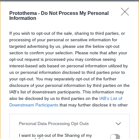
EMAIL
Protothema -
Do Not Process My Personal
Information
If you wish to opt-out of the sale, sharing to third parties, or
processing of your personal or sensitive information for
ΣΧΌΛΙΟ *
targeted advertising by us, please use the below opt-out
section to confirm your selection. Please note that after your
opt-out request is processed you may continue seeing
interest-based ads based on personal information utilized by
us or personal information disclosed to third parties prior to
your opt-out. You may separately opt-out of the further
disclosure of your personal information by third parties on the
IAB’s list of downstream participants. This information may
also be disclosed by us to third parties on the
IAB’s List of
Απομένουν
2500
χαρακτήρες
Downstream Participants
that may further disclose it to other
third parties.
Please note that this website/app uses one or more Google
Personal Data Processing Opt Outs
services and may gather and store information including but
not limited to your visit or usage behaviour. You may click to
I want to opt-out of the Sharing of my