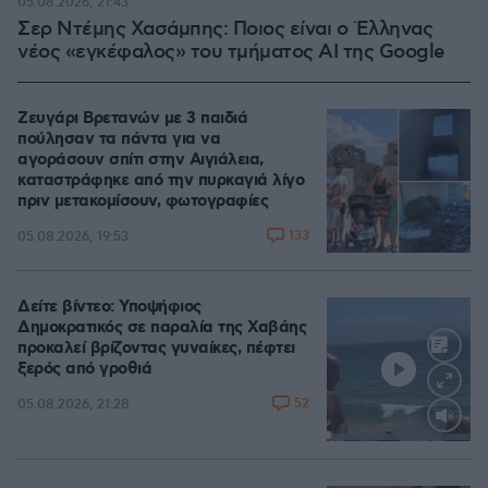
05.08.2026, 21:43
Σερ Ντέμης Χασάμπης: Ποιος είναι ο Έλληνας
νέος «εγκέφαλος» του τμήματος AI της Google
Ζευγάρι Βρετανών με 3 παιδιά
πούλησαν τα πάντα για να
αγοράσουν σπίτι στην Αιγιάλεια,
καταστράφηκε από την πυρκαγιά λίγο
πριν μετακομίσουν, φωτογραφίες
133
05.08.2026, 19:53
Δείτε βίντεο: Υποψήφιος
Δημοκρατικός σε παραλία της Χαβάης
προκαλεί βρίζοντας γυναίκες, πέφτει
ξερός από γροθιά
52
05.08.2026, 21:28
Loaded
:
100.00%