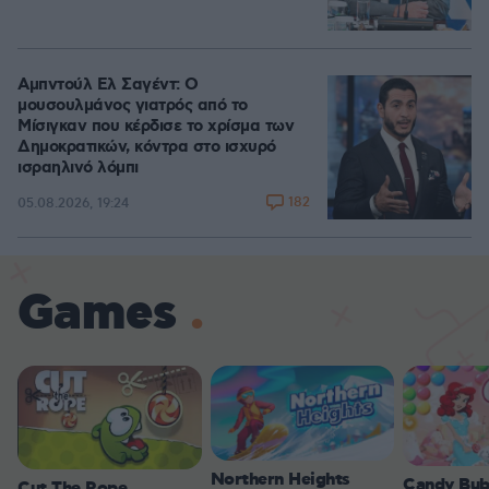
Αμπντούλ Ελ Σαγέντ: Ο
μουσουλμάνος γιατρός από το
Μίσιγκαν που κέρδισε το χρίσμα των
Δημοκρατικών, κόντρα στο ισχυρό
ισραηλινό λόμπι
182
05.08.2026, 19:24
Games
Northern Heights
Candy Bub
Cut The Rope