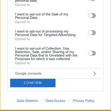
personal data.
grant or deny consent to Google and its third-party tags to
Opted In
use your data for below specified purposes in below Google
* Υποχρεωτικά πεδία
consent section.
I want to opt-out of the Sale of my
Personal Data.
Opted In
I want to opt-out of processing my
ΡΟΗ ΕΙΔΗΣΕΩΝ
Personal Data for Targeted Advertising.
Opted In
Ειδήσεις
Δημοφιλή
Σχολιασμένα
I want to opt-out of Collection, Use,
Retention, Sale, and/or Sharing of my
Personal Data that Is Unrelated with the
πριν 13 λεπτά
Purposes for which it was collected.
Φωτιά στο Λασίθι, κοντά στον οικισμό Καρύδι, 112 για
Opted In
ετοιμότητα
Google consents
πριν 14 λεπτά
Ο Κριστιάνο Ρονάλντο φωτογραφήθηκε με τα πολυτελή
αυτοκίνητά του: «Τα παιχνίδια μου» έγραψε για τις
CONFIRM
Ferrari, τις McLaren, τις Mercedes και τις Bugatti
ΑΝΝΑ ΔΙΑΜΑΝΤΟΠΟΥΛΟΥ
Data Deletion
Data Access
Privacy Policy
πριν 20 λεπτά
Ψευδής τίτλος. Κατασκευασμένη φωτογραφία. Είδηση;