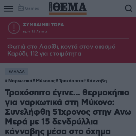
Games
ΣΥΜΒΑΙΝΕΙ ΤΩΡΑ
πριν 13 λεπτά
Φωτιά στο Λασίθι, κοντά στον οικισμό
Καρύδι, 112 για ετοιμότητα
ΕΛΛΑΔΑ
Ναρκωτικά
Μύκονος
Τροχόσπιτο
Κάνναβη
Τροχόσπιτο έγινε... θερμοκήπιο
για ναρκωτικά στη Μύκονο:
Συνελήφθη 51χρονος στην Ανω
Μερά με 15 δενδρύλλια
κάνναβης μέσα στο όχημα