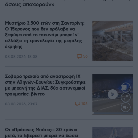
όσους αποχωρούν»
Μυστήριο 3.500 ετών στη Σαντορίνη:
Ο 15χρονος που δεν πρόλαβε να
ξεφύγει από το τσουνάμι μπορεί ν'
αλλάξει τη χρονολογία της μεγάλης
έκρηξης
56
08.08.2026, 18:08
Σοβαρό τροχαίο από αναστροφή ΙΧ
στην Αθηνών-Σουνίου: Συγκρούστηκε
με μηχανή της ΔΙΑΣ, δύο αστυνομικοί
τραυματίες, βίντεο
105
08.08.2026, 23:07
Loaded
:
100.00%
Οι «Πράσινες Μπότες»: 30 χρόνια
μετά, το Έβερεστ μπορεί να δώσει