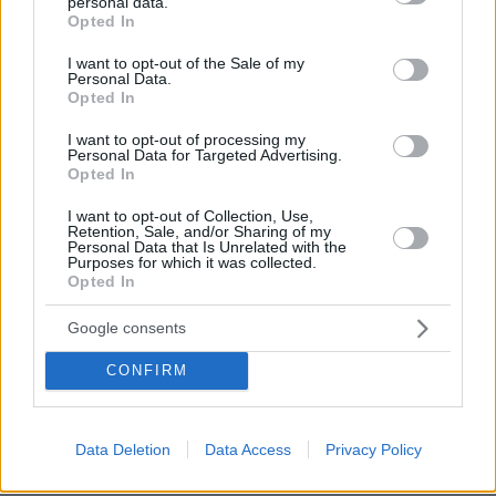
personal data.
grant or deny consent to Google and its third-party tags to
Opted In
09.08.2026, 03:05
use your data for below specified purposes in below Google
Τουλάχιστον τρεις νεκροί και πολλοί τραυματίες
consent section.
I want to opt-out of the Sale of my
εξαιτίας ρωσικών πληγμάτων στην Ουκρανία
Personal Data.
Opted In
09.08.2026, 02:46
Συναγερμός στην Έδεσσα για την εξαφάνιση 31χρονου
I want to opt-out of processing my
Personal Data for Targeted Advertising.
09.08.2026, 02:08
Opted In
«Δώρο» 1 δισ. δολαρίων στη Κολομβία από τις ΗΠΑ
μετά την ορκωμοσία του νέου τραμπικού προέδρου
I want to opt-out of Collection, Use,
Retention, Sale, and/or Sharing of my
Personal Data that Is Unrelated with the
09.08.2026, 01:31
Purposes for which it was collected.
Τουλάχιστον 22 νεκροί κατά τη σύγκρουση δύο
Opted In
λεωφορείων στον Νίγηρα
09.08.2026, 01:00
Google consents
7 ηπειρώτικες πίτες: Φτιάχνουμε πλασίντα, κοθρόπιτα,
μπατσαριά, και άλλες που λατρεύουμε
CONFIRM
09.08.2026, 00:59
Συντριβή ελικοπτέρου στο Ρίο ντε Τζανέιρο, νεκροί οι
τέσσερις επιβαίνοντες
Data Deletion
Data Access
Privacy Policy