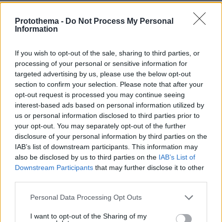
29.07.2026, 09:39
Protothema -
Do Not Process My Personal
Διασκεδάζουμε υπεύθυνα, επιστρέφουμε με ασφάλεια
Information
If you wish to opt-out of the sale, sharing to third parties, or
ΡΟΗ ΕΙΔΗΣΕΩΝ
processing of your personal or sensitive information for
targeted advertising by us, please use the below opt-out
Ειδήσεις
Δημοφιλή
Σχολιασμένα
section to confirm your selection. Please note that after your
opt-out request is processed you may continue seeing
πριν 10 λεπτά
interest-based ads based on personal information utilized by
Πολύνεκρο δυστύχημα στο Περού: Δεκατρείς νεκροί και
us or personal information disclosed to third parties prior to
τέσσερις τραυματίες σε σύγκρουση βαν και νταλίκας
your opt-out. You may separately opt-out of the further
disclosure of your personal information by third parties on the
πριν 30 λεπτά
IAB’s list of downstream participants. This information may
Φοκάτσια με κοτόπουλο, πέστο και ντοματίνια
also be disclosed by us to third parties on the
IAB’s List of
πριν μία ώρα
Downstream Participants
that may further disclose it to other
Ακόμη πιο αυστηρά μέτρα από το Παρίσι για τους
third parties.
κατόχους ηλεκτρικών πατινιών: Κράνος και γιλέκο,
διαφορετικά τσουχτερά πρόστιμα
Please note that this website/app uses one or more Google
Personal Data Processing Opt Outs
services and may gather and store information including but
09.08.2026, 04:00
not limited to your visit or usage behaviour. You may click to
I want to opt-out of the Sharing of my
Μαζικός γάμος 1.500 ζευγαριών στη Νιγηρία