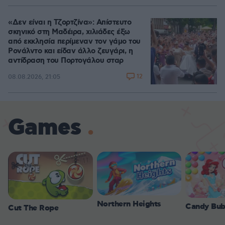
«Δεν είναι η Τζορτζίνα»: Απίστευτο
σκηνικό στη Μαδέιρα, χιλιάδες έξω
από εκκλησία περίμεναν τον γάμο του
Ρονάλντο και είδαν άλλο ζευγάρι, η
αντίδραση του Πορτογάλου σταρ
12
08.08.2026, 21:05
Games
Northern Heights
Candy Bub
Cut The Rope