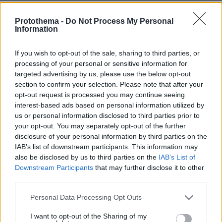
ΡΟΗ ΕΙΔΗΣΕΩΝ
Protothema -
Do Not Process My Personal
Information
Ειδήσεις
Δημοφιλή
Σχολιασμένα
If you wish to opt-out of the sale, sharing to third parties, or
πριν 8 λεπτά
processing of your personal or sensitive information for
Ο Μπρούκλιν Μπέκαμ έβρασε μακαρόνια με θαλασσινό
targeted advertising by us, please use the below opt-out
νερό και προκάλεσε αντιδράσεις στο TikTok: «Μήπως τα
section to confirm your selection. Please note that after your
καύσιμα του σκάφους είναι το μυστικό συστατικό;» του
έγραψαν
opt-out request is processed you may continue seeing
interest-based ads based on personal information utilized by
πριν 9 λεπτά
us or personal information disclosed to third parties prior to
Πυρκαγιά σε ακατοίκητο κτήριο στην Κουμουνδούρου,
your opt-out. You may separately opt-out of the further
απεγκλωβίστηκε ένα άτομο
disclosure of your personal information by third parties on the
IAB’s list of downstream participants. This information may
πριν 10 λεπτά
Τα νέα nepo babies που κάνουν απόβαση στο Hollywood
also be disclosed by us to third parties on the
IAB’s List of
Downstream Participants
that may further disclose it to other
πριν 18 λεπτά
third parties.
Kαύσωνας: Ένας καθηγητής δίνει συμβουλές για να μην
εξαντληθούμε από τη ζέστη
Please note that this website/app uses one or more Google
Personal Data Processing Opt Outs
services and may gather and store information including but
πριν 20 λεπτά
not limited to your visit or usage behaviour. You may click to
I want to opt-out of the Sharing of my
Πρέπει τελικά να πλένουμε το πρόσωπό μας κάθε πρωί;