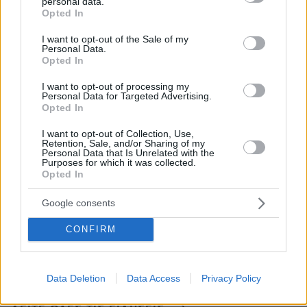
personal data.
grant or deny consent to Google and its third-party tags to
Η απάντηση ίσως σας εκπλήξει
Opted In
use your data for below specified purposes in below Google
πριν 20 λεπτά
consent section.
I want to opt-out of the Sale of my
Χαρδαλιάς: Καμία ανεμογεννήτρια σε καμένες και
Personal Data.
αναδασωτέες περιοχές της Αττικής
Opted In
πριν 20 λεπτά
I want to opt-out of processing my
Η Χώρα, η Άνω Μεριά, η Χρυσοσπηλιά -Όλα όσα αξίζει
Personal Data for Targeted Advertising.
να δείτε στη Φολέγανδρο
Opted In
πριν 21 λεπτά
I want to opt-out of Collection, Use,
Daphne Lawrence: Όταν οι φίλοι μου διηγούνται
Retention, Sale, and/or Sharing of my
Personal Data that Is Unrelated with the
πράγματα που τους συνέβησαν, εγώ αυτά θα τα κάνω
Purposes for which it was collected.
τραγούδι
Opted In
πριν 23 λεπτά
Google consents
Το λάθος που κάνουμε όταν κόβουμε το καρπούζι και
χαλάει πιο γρήγορα
CONFIRM
πριν 23 λεπτά
Ο Οδυσσέας ταξίδευε με πλοίο των Βίκινγκς; Η επιλογή
του Νόλαν και η αληθινή μυκηναϊκή ναυπηγική
Data Deletion
Data Access
Privacy Policy