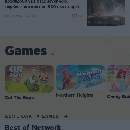
πρόσκρουση με δεξαμενόπλοιο,
τυφώνες και κόστισε 800 εκατ. ευρώ
84
07.08.2026, 09:08
Games
Northern Heights
Candy Bub
Cut The Rope
ΔΕΙΤΕ ΟΛΑ ΤΑ GAMES
Best of Network