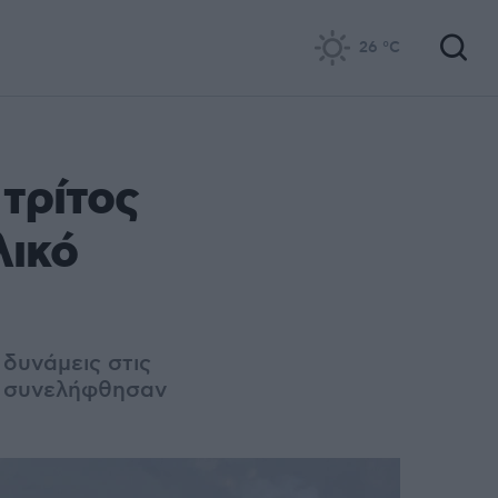
26
°C
τρίτος
λικό
 δυνάμεις στις
ια συνελήφθησαν