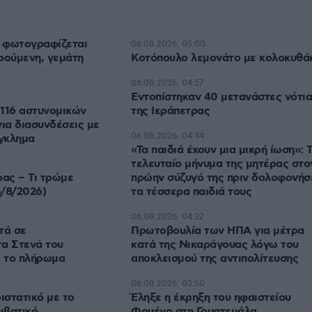
 φωτογραφίζεται
06.08.2026, 05:00
ρούμενη, γεμάτη
Κοτόπουλο λεμονάτο με κολοκυθά
06.08.2026, 04:57
Εντοπίστηκαν 40 μετανάστες νότια
116 αστυνομικών
της Ιεράπετρας
για διασυνδέσεις με
06.08.2026, 04:44
γκλημα
«Τα παιδιά έχουν μια μικρή ίωση»: 
τελευταίο μήνυμα της μητέρας στο
ρας – Τι τρώμε
πρώην σύζυγό της πριν δολοφονήσ
/8/2026)
τα τέσσερα παιδιά τους
06.08.2026, 04:22
τά σε
Πρωτοβουλία των ΗΠΑ για μέτρα
α Στενά του
κατά της Νικαράγουας λόγω του
 το πλήρωμα
αποκλεισμού της αντιπολίτευσης
06.08.2026, 03:50
ιστατικό με το
Έληξε η έκρηξη του ηφαιστείου
ιβατικό
Φουέγο στη Γουατεμάλα,