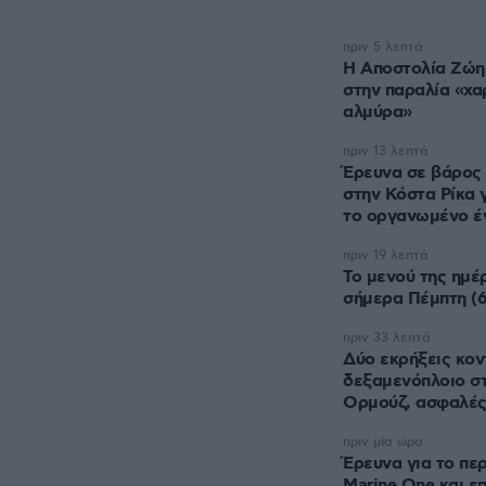
πριν 5 λεπτά
H Αποστολία Ζώη
στην παραλία «χα
αλμύρα»
πριν 13 λεπτά
Έρευνα σε βάρος 
στην Κόστα Ρίκα 
το οργανωμένο έ
πριν 19 λεπτά
Το μενού της ημέ
σήμερα Πέμπτη (6
πριν 33 λεπτά
Δύο εκρήξεις κον
δεξαμενόπλοιο στ
Ορμούζ, ασφαλές
πριν μία ώρα
Έρευνα για το περ
Marine One και επ