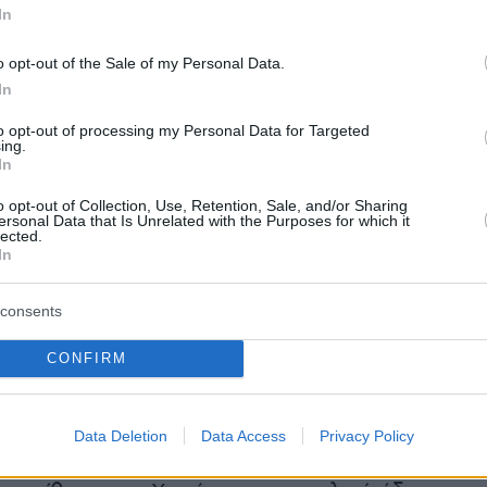
In
 υποσχέθηκαν ότι θα ενημερώνουν τακτικά γι
o opt-out of the Sale of my Personal Data.
ά σχέδιά τους, μόλις ο στολίσκος διευρυνθεί κ
In
εί.
to opt-out of processing my Personal Data for Targeted
ing.
In
o opt-out of Collection, Use, Retention, Sale, and/or Sharing
 του 2025, το πρώτο ταξίδι του Στολίσκου
ersonal Data that Is Unrelated with the Purposes for which it
lected.
μούντ (που σημαίνει «ανθεκτικότητα» στα
In
προορισμό τη Γάζα έστρεψε επάνω του τα
υ του κόσμου. Αναχαιτίστηκε από τις ισραηλιν
consents
 ανοιχτά των αιγυπτιακών ακτών και οι
CONFIRM
ου μεταφέρθηκαν αρχικά στο Ισραήλ και κατόπι
Data Deletion
Data Access
Privacy Policy
 του πολέμου στη Γάζα, μετά την άνευ