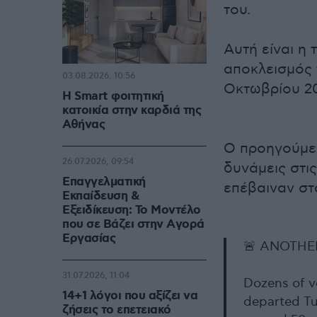
του.
Αυτή είναι η 
αποκλεισμός 
03.08.2026, 10:56
Οκτωβρίου 2
Η Smart φοιτητική
κατοικία στην καρδιά της
Αθήνας
Ο προηγούμεν
26.07.2026, 09:54
δυνάμεις στις
Επαγγελματική
επέβαιναν στ
Εκπαίδευση &
Εξειδίκευση: Το Mοντέλο
που σε Bάζει στην Aγορά
Eργασίας
🚨 ANOTHE
31.07.2026, 11:04
Dozens of v
14+1 λόγοι που αξίζει να
departed Tu
ζήσεις το επετειακό