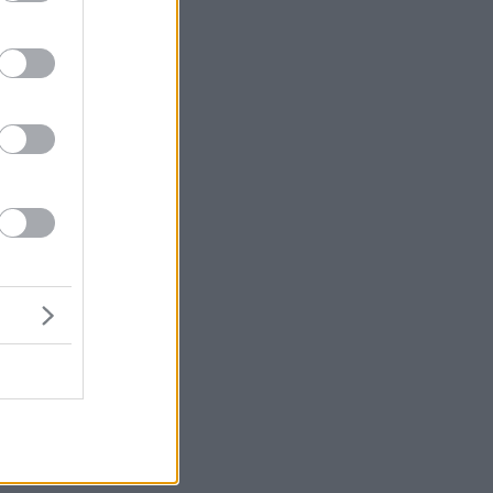
α
αι
ές
ν