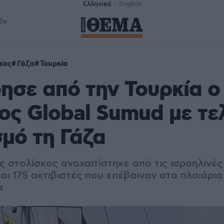
Ελληνικά
English
δα
κος
Γάζα
Τουρκία
σε από την Τουρκία ο 
ος Global Sumud με τε
μό τη Γάζα
 στολίσκος αναχαιτίστηκε από τις ισραηλινές
 οι 175 ακτιβιστές που επέβαιναν στα πλοιάρ
α