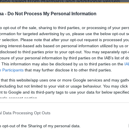
hips sailed from Marmaris and additional vessels
nternational waters. This marks the third…
ma -
Do Not Process My Personal Information
.com/tX1o9fs5YO
to opt-out of the sale, sharing to third parties, or processing of your per
 Commentary (@MOSSADil)
May 14, 2026
formation for targeted advertising by us, please use the below opt-out s
r selection. Please note that after your opt-out request is processed y
eing interest-based ads based on personal information utilized by us or
disclosed to third parties prior to your opt-out. You may separately opt-
losure of your personal information by third parties on the IAB’s list of
. This information may also be disclosed by us to third parties on the
IA
 σκάφη αναχώρησαν από τη Μαρμαρίδα πριν
Participants
that may further disclose it to other third parties.
μία ώρα», είπε ένας από τους συντονιστές του
 that this website/app uses one or more Google services and may gath
obal Sumud (GSF), ο Γκορκέμ Ντουρού,
including but not limited to your visit or usage behaviour. You may click 
αι προς τη Γάζα», πρόσθεσε.
 to Google and its third-party tags to use your data for below specifi
ogle consent section.
ο θα ενωθούν, σε διεθνή ύδατα, άλλα «τέσσε
l Data Processing Opt Outs
άρια του Συνασπισμού του Στολίσκου
διευκρίνισε.
o opt-out of the Sharing of my personal data.