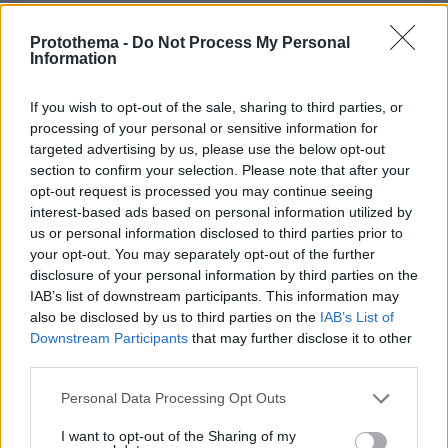
Να ήξερες και το σου γίνετσι δήμαρχε... ??? !!!
ΑΠΑΝΤΗΣΗ
Protothema -
Do Not Process My Personal
Information
If you wish to opt-out of the sale, sharing to third parties, or
processing of your personal or sensitive information for
Grecko.Site
targeted advertising by us, please use the below opt-out
13.05.2026, 21:20
section to confirm your selection. Please note that after your
3 5 8 0 Στον σημερινό κόσμο είναι δύσκολο να βρεις
opt-out request is processed you may continue seeing
interest-based ads based on personal information utilized by
κάποιον ειλικρινή και έτοιμο για πραγματική σχέση. Γι
us or personal information disclosed to third parties prior to
αυτό δημιουργήσαμε αυτόν τον χώρο ειδικά για
your opt-out. You may separately opt-out of the further
άνδρες όπως εσύ που έχουν ξεκάθαρες προσδοκίες.
disclosure of your personal information by third parties on the
Εδώ οι γυναίκες εκτιμούν την υπευθυνότητα την
IAB’s list of downstream participants. This information may
ωριμότητα και την ανοιχτότητα απέναντι στον άλλον.
also be disclosed by us to third parties on the
IAB’s List of
Η διαδικασία εύρεσης του κατάλληλου ατόμου είναι
Downstream Participants
that may further disclose it to other
πολύ πιο εύκολη από όσο νομίζεις. Εγγράψου και
third parties.
πείσου μόνος σου πόσες δυνατότητες προσφέρει η
πλατφόρμα μας.
Please note that this website/app uses one or more Google
Personal Data Processing Opt Outs
services and may gather and store information including but
ΑΠΑΝΤΗΣΗ
not limited to your visit or usage behaviour. You may click to
I want to opt-out of the Sharing of my