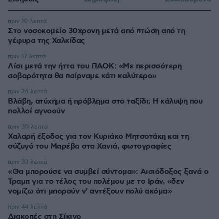
πριν 10 λεπτά
Στο νοσοκομείο 30χρονη μετά από πτώση από τη
γέφυρα της Χαλκίδας
πριν 17 λεπτά
Λίσι μετά την ήττα του ΠΑΟΚ: «Με περισσότερη
σοβαρότητα θα παίρναμε κάτι καλύτερο»
πριν 24 λεπτά
Βλάβη, ατύχημα ή πρόβλημα στο ταξίδι; Η κάλυψη που
πολλοί αγνοούν
πριν 30 λεπτά
Χαλαρή έξοδος για τον Κυριάκο Μητσοτάκη και τη
σύζυγό του Μαρέβα στα Χανιά, φωτογραφίες
πριν 33 λεπτά
«Θα μπορούσε να συμβεί σύντομα»: Αισιόδοξος ξανά ο
Τραμπ για το τέλος του πολέμου με το Ιράν, «δεν
νομίζω ότι μπορούν ν' αντέξουν πολύ ακόμα»
πριν 44 λεπτά
Διακοπές στη Σίκινο