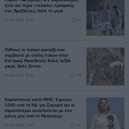
ΠΑΟΚ - Άντερλεχτ 0-1: Αιφνιδιασμός,
ήττα και τώρα «τελικός» πρόκρισης
στις Βρυξέλλες, δείτε το γκολ
70
06.08.2026, 22:44
Πέθανε το άσπρο κουτάβι που
συμβίωνε με αγέλη λύκων στην
Κεντρική Μακεδονία: Καλό ταξίδι
μικρέ, δείτε βίντεο
159
06.08.2026, 16:39
Καρυστιανού κατά ΜΜΕ: Έφυγαν
1.000 από τη ΝΔ για Σαμαρά και οι
περισσότεροι ασχολούνται με ένα
μέλος μας από το Μεσολόγγι
162
06.08.2026, 17:49