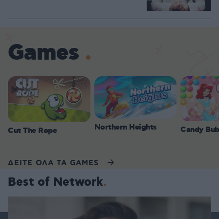
Games
Northern Heights
Candy Bub
Cut The Rope
ΔΕΙΤΕ ΟΛΑ ΤΑ GAMES
Best of Network