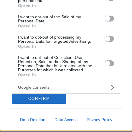
personal data.
grant or deny consent to Google and its third-party tags to
Opted In
Ανδρέας
use your data for below specified purposes in below Google
13.05.2026, 21:02
consent section.
I want to opt-out of the Sale of my
Personal Data.
Αυτό για τριήμερο πένθος, ειλικρινά δεν μπορώ να το
Opted In
καταλάβω.
ΑΠΑΝΤΗΣΗ
I want to opt-out of processing my
Personal Data for Targeted Advertising.
Opted In
ΠΑΝΑΓΙΩΤΗΣ
I want to opt-out of Collection, Use,
13.05.2026, 20:55
Retention, Sale, and/or Sharing of my
Personal Data that Is Unrelated with the
Η ευθύνη των βοθροκάναλων και των φυλλάδων στη
Purposes for which it was collected.
δημιουργία ενός κλίματος μιζέριας αποκλειστικά για
Opted In
κομματικά οφέλη και για τηλεθέαση είναι τεράστια.
Εχουν οδηγήσει τους περισσότερους πολίτες στη
Google consents
κατάθληψη με αποτελέσματα σαν αυτό. Δεν είναι
CONFIRM
τυχαίο ότι η αίσθηση της φτώχιας στην Ελλάδα είναι
65% όταν στην υπόλοιπη Ευρώπη είναι γύρω στο 20%
ακόμα και σε χώρες πραγματικά φτωχές σαν τη
Βουλγαρία , Ρουμανία Σλοβακία κλπ.
Data Deletion
Data Access
Privacy Policy
ΑΠΑΝΤΗΣΗ