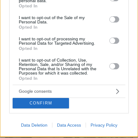
personal data.
grant or deny consent to Google and its third-party tags to
Opted In
use your data for below specified purposes in below Google
consent section.
I want to opt-out of the Sale of my
Personal Data.
Opted In
I want to opt-out of processing my
Personal Data for Targeted Advertising.
Opted In
08.08.2026, 14:25
Συνέντευξη ποταμός του Χάντερ Μπάιντεν: Ο
I want to opt-out of Collection, Use,
πατέρας μου έχει μεταστάσεις στα οστά - Έπινα 4
Retention, Sale, and/or Sharing of my
Personal Data that Is Unrelated with the
λίτρα βότκα τη μέρα, κάπνιζα κρακ κάθε 15 λεπτά
Purposes for which it was collected.
Opted In
Google consents
CONFIRM
Data Deletion
Data Access
Privacy Policy