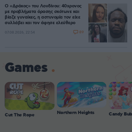
Ο «Δράκος» του Λονδίνου: 40χρονος
με προβλήματα όρασης σκότωνε και
βίαζε γυναίκες, η αστυνομία τον είχε
συλλάβει και τον άφησε ελεύθερο
89
07.08.2026, 22:54
Games
Northern Heights
Candy Bub
Cut The Rope