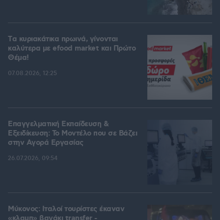
Tα κυριακάτικα πρωινά, γίνονται
καλύτερα με efood market και Πρώτο
Θέμα!
07.08.2026, 12:25
Επαγγελματική Εκπαίδευση &
Εξειδίκευση: Το Mοντέλο που σε Bάζει
στην Aγορά Eργασίας
26.07.2026, 09:54
Μύκονος: Ιταλοί τουρίστες έκαναν
«κλαμπ» βανάκι transfer -