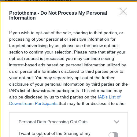
Protothema -
Do Not Process My Personal
ΔΕΙΤΕ ΟΛΕΣ ΤΙΣ ΕΙΔΗΣΕΙΣ
Information
If you wish to opt-out of the sale, sharing to third parties, or
processing of your personal or sensitive information for
ΤΑ ΠΙΟ ΔΗΜΟΦΙΛΗ
targeted advertising by us, please use the below opt-out
section to confirm your selection. Please note that after your
opt-out request is processed you may continue seeing
interest-based ads based on personal information utilized by
us or personal information disclosed to third parties prior to
your opt-out. You may separately opt-out of the further
disclosure of your personal information by third parties on the
IAB’s list of downstream participants. This information may
also be disclosed by us to third parties on the
IAB’s List of
Downstream Participants
that may further disclose it to other
third parties.
Please note that this website/app uses one or more Google
Personal Data Processing Opt Outs
services and may gather and store information including but
not limited to your visit or usage behaviour. You may click to
I want to opt-out of the Sharing of my