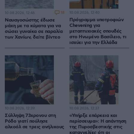
18
10.08.2026, 12:40
10.08.2026, 12:46
Πρόγραμμα υποτροφιών
Ναυαγοσώστης έδωσε
Chevening για
μάχη με τα κύματα για να
μεταπτυχιακές σπουδές
σώσει γυναίκα σε παραλία
στο Ηνωμένο Βασίλειο, τι
των Χανίων, δείτε βίντεο
ισχύει για την Ελλάδα
10.08.2026, 12:39
10.08.2026, 12:37
Σύλληψη 73χρονου στη
«Υπήρξε επάρκεια και
Ρόδο γιατί πούλησε
περίσσευμα»: Η απάντηση
αλκοόλ σε τρεις ανήλικους
της Πυροσβεστικής στις
καταγγελίες ότι οι