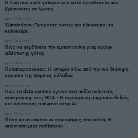
Η ζωή που κυλά γαλήνια στα καλά ξενοδοχεία που
βρίσκονται σε λίμνες
πριν 24 λεπτά
Wanderlove: Γινόμαστε όντως πιο ελκυστικοί το
καλοκαίρι;
πριν 24 λεπτά
Πώς να κερδίσετε την εμπιστοσύνη μιας πρώην
αδέσποτης γάτας
πριν 24 λεπτά
Παπαπαρασκευάς: Η ιστορία πίσω από την πιο διάσημη
καριόκα της Βόρειας Ελλάδας
πριν 26 λεπτά
Πώς τα data centers έγιναν νέο πεδίο πολιτικής
σύγκρουσης στις ΗΠΑ - Η απρόσμενη συμμαχία δεξιάς
και αριστεράς απέναντι στην AI
πριν 34 λεπτά
Πόσο κακό κάνουν οι σαγιονάρες στα πόδια; Η
απάντηση μιας ποδίατρου