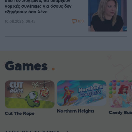
από τον Αυγερινό, θα υπάρξουν
νομικές συνέπειες για όσους δεν
εξηγήσουν όσα λένε
183
10.08.2026, 08:45
Games
Northern Heights
Candy Bub
Cut The Rope