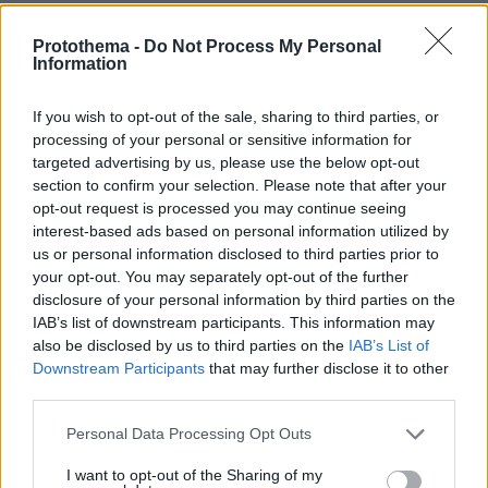
Πέθανε ο σπουδαίος διανοούμενος,
Στέλιος Ράμφος σε ηλικία 87 ετών
Protothema -
Do Not Process My Personal
Information
48
10.08.2026, 13:28
If you wish to opt-out of the sale, sharing to third parties, or
processing of your personal or sensitive information for
targeted advertising by us, please use the below opt-out
section to confirm your selection. Please note that after your
ΔΕΘ τετραετίας με μέτρα για όλους: Τι
opt-out request is processed you may continue seeing
θα πει ο Μητσοτάκης στη
interest-based ads based on personal information utilized by
Θεσσαλονίκη για μισθούς, συντάξεις,
us or personal information disclosed to third parties prior to
επιχειρήσεις, αγρότες και στεγαστικό
your opt-out. You may separately opt-out of the further
disclosure of your personal information by third parties on the
359
10.08.2026, 08:51
IAB’s list of downstream participants. This information may
also be disclosed by us to third parties on the
IAB’s List of
Downstream Participants
that may further disclose it to other
third parties.
Η 24χρονη αριστούχος της Ιατρικής
Αθηνών, που διάβασε τον Ιπποκρατικό
Please note that this website/app uses one or more Google
Όρκο, μιλά για τον «άριστο γιατρό»
Personal Data Processing Opt Outs
services and may gather and store information including but
81
10.08.2026, 08:09
not limited to your visit or usage behaviour. You may click to
I want to opt-out of the Sharing of my