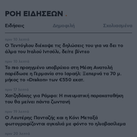
ΡΟΗ ΕΙΔΗΣΕΩΝ
Ειδήσεις
Δημοφιλή
Σχολιασμένα
πριν 10 λεπτά
Ο Τεντόγλου διέκοψε τις δηλώσεις του για να δει το
άλμα του Ιταλού Ιντσόλι, δείτε βίντεο
πριν 10 λεπτά
Το πιο προηγμένο υποβρύχιο στη Μέση Ανατολή
παρέδωσε η Γερμανία στο Ισραήλ: Ξεπερνά τα 70 μ.
μήκος το «Drakon» των €550 εκατ.
πριν 17 λεπτά
Χατζηδάκης για Ράμφο: Η πνευματική παρακαταθήκη
του θα μείνει πάντα ζωντανή
πριν 19 λεπτά
Ο Λευτέρης Πανταζής και η Κόνι Μεταξά
φωτογραφίζονται αγκαλιά με φόντο το ηλιοβασίλεμα
πριν 20 λεπτά