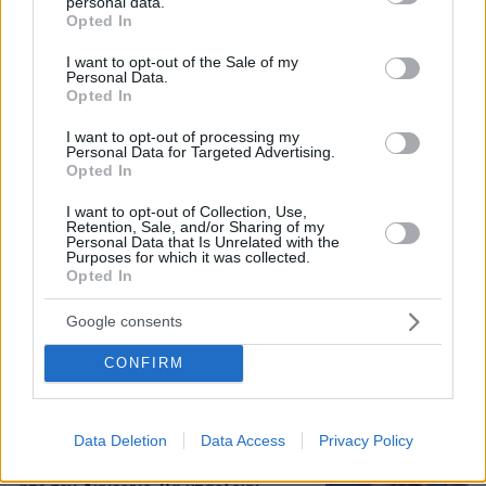
personal data.
grant or deny consent to Google and its third-party tags to
Opted In
use your data for below specified purposes in below Google
consent section.
I want to opt-out of the Sale of my
Personal Data.
Τη Υπερμάχω: Η νύχτα του Αυγούστου
Opted In
πριν από 1.400 χρόνια, που γέννησε
τον Ακάθιστο Ύμνο
I want to opt-out of processing my
Personal Data for Targeted Advertising.
148
09.08.2026, 22:48
Opted In
I want to opt-out of Collection, Use,
Retention, Sale, and/or Sharing of my
Personal Data that Is Unrelated with the
Purposes for which it was collected.
Opted In
Όλα καλά για το... ελικοδρόμιο
Σαρακήνικο: Χειριστής και ιδιοκτήτης
έστειλαν δικηγόρο και «κινδυνεύουν»
Google consents
με ένα πρόστιμο
CONFIRM
84
10.08.2026, 11:46
Data Deletion
Data Access
Privacy Policy
Καρυστιανού: Περιμένω αποδείξεις