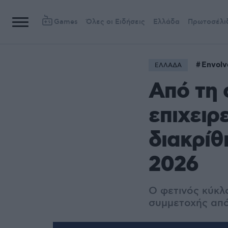
Games
Όλες οι Ειδήσεις
Ελλάδα
Πρωτοσέλι
Envolv
ΕΛΛΑΔΑ
Από τη 
επιχειρ
διακρίθ
2026
Ο φετινός κύκλ
συμμετοχής από