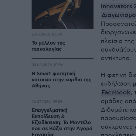
Innovators 
Διαγωνισμ
Προσανατολ
διοργανώνε
27.07.2026, 06:00
πλαίσιο τη
Το μέλλον της
τεχνολογίας
συνδυάζουν 
αντίκτυπο.
03.08.2026, 10:56
Η Smart φοιτητική
Η φετινή δ
κατοικία στην καρδιά της
εκδήλωση μ
Αθήνας
Facebook
,
ομάδες από 
26.07.2026, 09:54
Διδυμότειχο
Επαγγελματική
Εκπαίδευση &
παρουσίασα
Εξειδίκευση: Το Mοντέλο
σύγχρονες κ
που σε Bάζει στην Aγορά
Eργασίας
προκλήσεις.