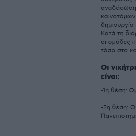
αναδάσωση 
καινοτόμων 
δημιουργία
Κατά τη διά
οι ομάδες π
τόσο στο κο
Οι νικήτρ
είναι:
-1η θέση: 
-2η θέση: Ο
Πανεπιστημ