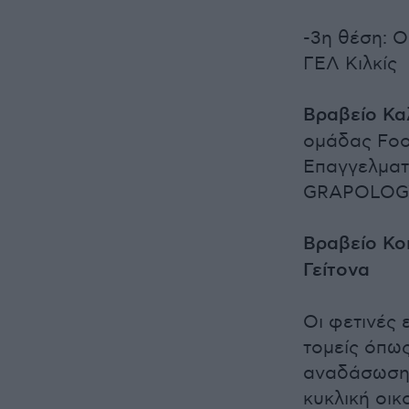
-3η θέση: Ο
ΓΕΛ Κιλκίς
Βραβείο Κα
ομάδας Foo
Επαγγελματ
GRAPOLOGY 
Βραβείο Κο
Γείτονα
Οι φετινές 
τομείς όπως
αναδάσωση, 
κυκλική οικ