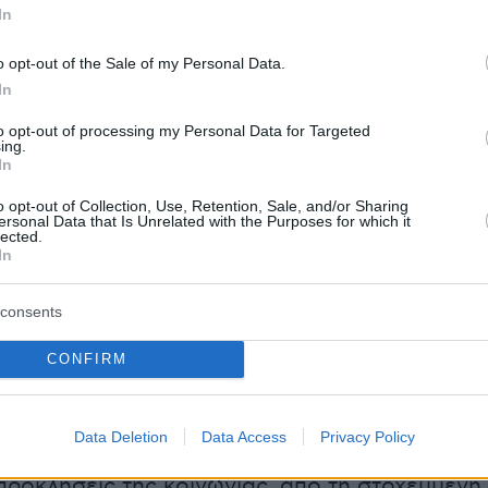
In
ν με τις ιδέες και τις αξίες τους έναν πιο
μιουργικό και αισιόδοξο κόσμο».
o opt-out of the Sale of my Personal Data.
In
κύκλος του διαγωνισμού συγκέντρωσε
to opt-out of processing my Personal Data for Targeted
ing.
 αιτήσεις συμμετοχής από σχολεία όλης της
In
1 φιναλίστ ομάδες προέρχονταν από
o opt-out of Collection, Use, Retention, Sale, and/or Sharing
 εκπαιδευτικά περιβάλλοντα, από δημόσια και
ersonal Data that Is Unrelated with the Purposes for which it
lected.
ολεία έως ΕΠΑΛ, πρότυπα, και ειδικά σχολεία,
In
τας πως η καινοτομία μπορεί και χρειάζεται
παντού.
consents
CONFIRM
άδες που διακρίθηκαν από την κριτική
αρουσίασαν λύσεις που αξιοποιούν την
Data Deletion
Data Access
Privacy Policy
και τη βιωσιμότητα για να απαντήσουν σε
ροκλήσεις της κοινωνίας, από τη στοχευμένη