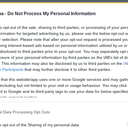
ma -
Do Not Process My Personal Information
οι από 1.100 θεατές παρακολούθησαν
to opt-out of the sale, sharing to third parties, or processing of your per
 παρουσιάσεις των φιναλίστ, ενώ είχαν την
formation for targeted advertising by us, please use the below opt-out s
 ψηφίσουν την ομάδα της προτίμησής τους,
r selection. Please note that after your opt-out request is processed y
eing interest-based ads based on personal information utilized by us or
ας στη διαμόρφωση του αποτελέσματος για
disclosed to third parties prior to your opt-out. You may separately opt-
 Κοινού».
losure of your personal information by third parties on the IAB’s list of
. This information may also be disclosed by us to third parties on the
IA
Participants
that may further disclose it to other third parties.
ή βράβευσης συμμετείχαν εκπρόσωποι από τον
ινοτομίας, της επιχειρηματικότητας, της
 that this website/app uses one or more Google services and may gath
including but not limited to your visit or usage behaviour. You may click 
 και της τεχνολογίας, ενώ γραπτό χαιρετισμό
 to Google and its third-party tags to use your data for below specifi
η Υπουργός Παιδείας, Θρησκευμάτων και
ogle consent section.
, Σοφία Ζαχαράκη, η οποία ανέφερε, μεταξύ
αι βέβαιη ότι το «NextGen Innovators» θα
l Data Processing Opt Outs
α εμπνέει όλο και περισσότερους νέους
o opt-out of the Sharing of my personal data.
α ονειρεύονται, να καινοτομούν και να