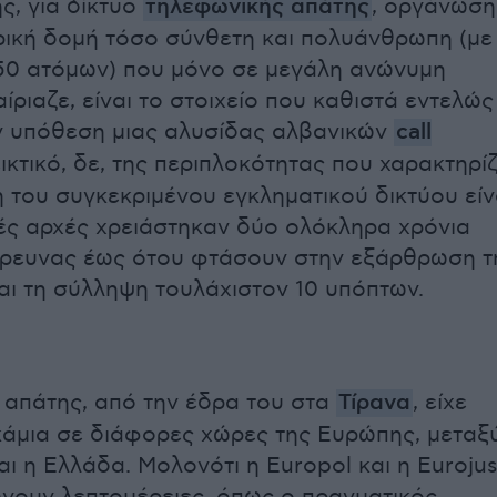
, για δίκτυο
τηλεφωνικής απάτης
, οργάνωση
ρική δομή τόσο σύνθετη και πολυάνθρωπη (με
50 ατόμων) που μόνο σε μεγάλη ανώνυμη
αίριαζε, είναι το στοιχείο που καθιστά εντελώς
ν υπόθεση μιας αλυσίδας αλβανικών
call
εικτικό, δε, της περιπλοκότητας που χαρακτηρίζ
 του συγκεκριμένου εγκληματικού δικτύου είν
ικές αρχές χρειάστηκαν δύο ολόκληρα χρόνια
έρευνας έως ότου φτάσουν στην εξάρθρωση τ
ι τη σύλληψη τουλάχιστον 10 υπόπτων.
ς απάτης, από την έδρα του στα
Τίρανα
, είχε
άμια σε διάφορες χώρες της Ευρώπης, μεταξ
ι η Ελλάδα. Μολονότι η Europol και η Eurojus