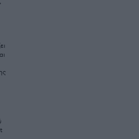
,
ει
αι
ης
ύ
t