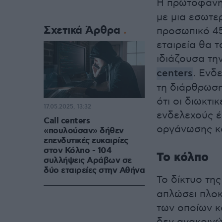
Η πρωτοφανής
με μια εσωτε
Σχετικά Άρθρα
προσωπικό 4
εταιρεία θα τ
ιδιάζουσα τη
centers
. Ενδ
τη διάρθρωση
ότι οι διωκτ
17.05.2025, 13:32
ενδελεχούς 
Call centers
οργάνωσης κα
«πουλούσαν» δήθεν
επενδυτικές ευκαιρίες
στον Κόλπο - 104
Το κόλπο
συλλήψεις Αράβων σε
δύο εταιρείες στην Αθήνα
Το δίκτυο τη
απλώσει πλοκ
των οποίων κα