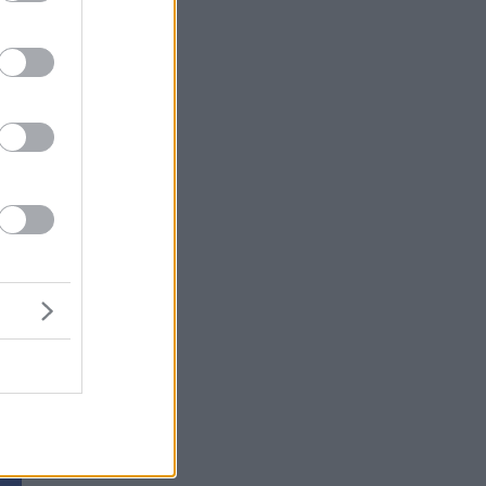
ς,
,
ων