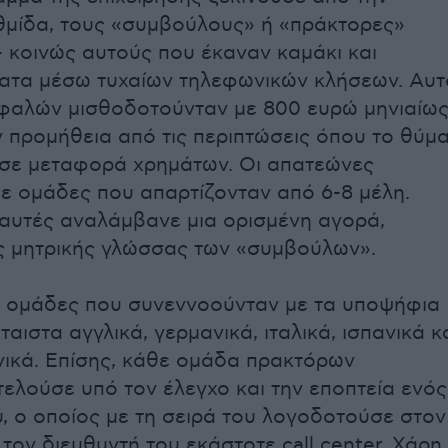
μίδα, τους «συμβούλους» ή «πράκτορες»
 κοινώς αυτούς που έκαναν καμάκι και
ατα μέσω τυχαίων τηλεφωνικών κλήσεων. Αυτ
εφαλών μισθοδοτούνταν με 800 ευρώ μηνιαίω
ν προμήθεια από τις περιπτώσεις όπου το θύμ
σε μεταφορά χρημάτων. Οι απατεώνες
ε ομάδες που απαρτίζονταν από 6-8 μέλη.
αυτές αναλάμβανε μια ορισμένη αγορά,
ς μητρικής γλώσσας των «συμβούλων».
ν ομάδες που συνεννοούνταν με τα υποψήφια
αιστα αγγλικά, γερμανικά, ιταλικά, ισπανικά κα
νικά. Επίσης, κάθε ομάδα πρακτόρων
ελούσε υπό τον έλεγχο και την εποπτεία ενός
, ο οποίος με τη σειρά του λογοδοτούσε στον
τον διευθυντή του εκάστοτε call center. Χάρη