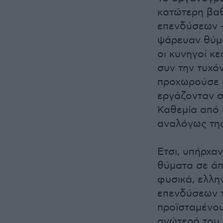
κατώτερη βαθ
επενδύσεων -
ψάρευαν θύμ
οι κυνηγοί κ
συν την τυχό
προχωρούσε 
εργάζονταν σ
Καθεμία από 
αναλόγως τη
Ετσι, υπήρχα
θύματα σε άπτ
φυσικά, ελλη
επενδύσεων τ
προϊσταμένου
ανώτερό του, 