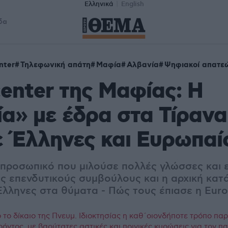
Ελληνικά
English
δα
nter
Τηλεφωνική απάτη
Μαφία
Αλβανία
Ψηφιακοί απατε
 center της Μαφίας: Η
ία» με έδρα στα Τίρανα
 Έλληνες και Ευρωπαί
 προσωπικό που μιλούσε πολλές γλώσσες και ε
ς επενδυτικούς συμβούλους και η αρχική κατ
Έλληνες στα θύματα - Πώς τους έπιασε η Euro
το δίκαιο της Πνευμ. Ιδιοκτησίας η καθ΄οιονδήποτε τρόπο πα
ρόντος, με βαρύτατες αστικές και ποινικές κυρώσεις για τον 