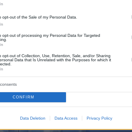
 γραφείου συμβούλων επενδύσεων. Υπόσχεται
In
γάλα κέρδη, κυρίως όμως εξασφαλισμένα.
o opt-out of the Sale of my Personal Data.
χει ήδη χάσει χρήματα σε ανάλογες επενδύσει
In
 σύμβουλος ισχυρίζεται ότι, υπό τη δική του
to opt-out of processing my Personal Data for Targeted
ing.
όχι μόνο θα ανακτηθούν τα χαμένα χρήματα,
In
ύψει και επιπλέον κέρδος. Μόλις λοιπόν ο
o opt-out of Collection, Use, Retention, Sale, and/or Sharing
τσιμπήσει το δόλωμα, ο δρόμος για την
ersonal Data that Is Unrelated with the Purposes for which it
lected.
 ανοίγει. Η προσδοκία να ρεφάρουν από
In
 απάτες έχει τυφλώσει εκατοντάδες Ελληνες
μα-βήμα παρασύρονται στη μεταφορά
consents
η δήθεν αξιόπιστη διεθνή εταιρεία επενδύσε
CONFIRM
ά κρυπτονομισμάτων κ.λπ.
Data Deletion
Data Access
Privacy Policy