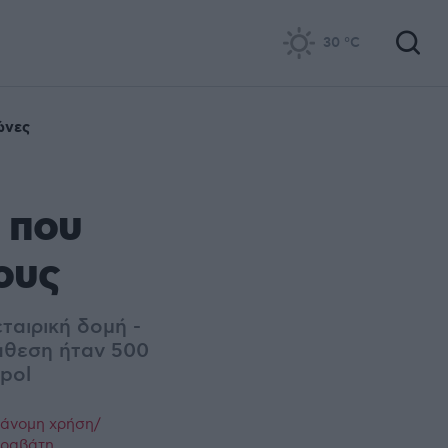
30
°C
ώνες
 που
ους
ταιρική δομή -
άθεση ήταν 500
pol
ράνομη χρήση/
παραβάτη