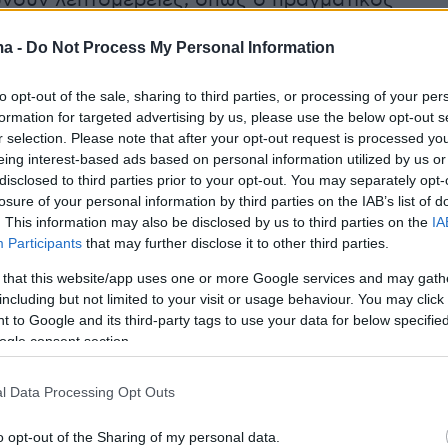
νουν λεπτομέρειες, όπως ο πραγματικός
ν έπεσαν θύματα της τηλεφωνικής εξαπάτηση
ma -
Do Not Process My Personal Information
εων σε κρυπτονομίσματα, τρελά κέρδη κ.λπ.,
ότι ένα σημαντικό μερίδιο από τη λεία των 50
to opt-out of the sale, sharing to third parties, or processing of your per
ου απέσπασε το αλβανικό δίκτυο προέρχεται
formation for targeted advertising by us, please use the below opt-out s
πεζικούς λογαριασμούς εύπιστων Ελλήνων
r selection. Please note that after your opt-out request is processed y
eing interest-based ads based on personal information utilized by us or
disclosed to third parties prior to your opt-out. You may separately opt-
losure of your personal information by third parties on the IAB’s list of
άσης των απατεώνων είναι στερεοτυπική και,
. This information may also be disclosed by us to third parties on the
IA
Participants
that may further disclose it to other third parties.
ασίγνωστη, οπότε είναι απορίας άξιον πώς τα
λουθούν να παρασύρονται: Το κινητό
 that this website/app uses one or more Google services and may gath
including but not limited to your visit or usage behaviour. You may click 
 στόχου χτυπά. Στην οθόνη εμφανίζεται ένας
 to Google and its third-party tags to use your data for below specifi
 ελληνικός (με κωδικό χώρας +30) είτε από
ogle consent section.
κράτος, υπεράνω υποψίας, όπως το Βέλγιο ή η
ν πραγματικότητα, όμως, η κλήση γίνεται από 
l Data Processing Opt Outs
ευγενική φωνή συστήνεται ως εκπρόσωπος
o opt-out of the Sharing of my personal data.