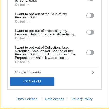
personal data.
grant or deny consent to Google and its third-party tags to
Opted In
use your data for below specified purposes in below Google
10.08.2026, 12:21
consent section.
I want to opt-out of the Sale of my
«Δεν ήταν κοντά στο παιδί και πριν έναν μήνα το
Personal Data.
είχε αφήσει ξανά μόνο» ισχυρίζεται ο ιδιοκτήτης
Opted In
του beach bar για τον πατέρα του 4χρονου στην
Πάρο
I want to opt-out of processing my
Personal Data for Targeted Advertising.
Opted In
Πέθανε ο σπουδαίος διανοούμενος,
I want to opt-out of Collection, Use,
Στέλιος Ράμφος σε ηλικία 87 ετών
Retention, Sale, and/or Sharing of my
Personal Data that Is Unrelated with the
48
10.08.2026, 13:28
Purposes for which it was collected.
Opted In
Google consents
CONFIRM
ΔΕΘ τετραετίας με μέτρα για όλους: Τι
θα πει ο Μητσοτάκης στη
Θεσσαλονίκη για μισθούς, συντάξεις,
Data Deletion
Data Access
Privacy Policy
επιχειρήσεις, αγρότες και στεγαστικό
359
10.08.2026, 08:51