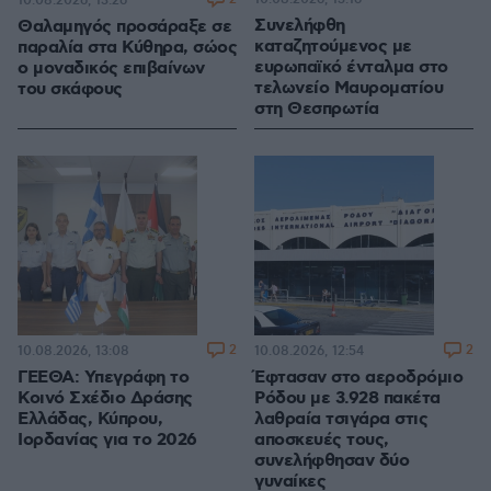
10.08.2026, 13:26
Συνελήφθη
Θαλαμηγός προσάραξε σε
καταζητούμενος με
παραλία στα Κύθηρα, σώος
ευρωπαϊκό ένταλμα στο
ο μοναδικός επιβαίνων
τελωνείο Μαυροματίου
του σκάφους
στη Θεσπρωτία
2
2
10.08.2026, 13:08
10.08.2026, 12:54
ΓΕΕΘΑ: Υπεγράφη το
Έφτασαν στο αεροδρόμιο
Κοινό Σχέδιο Δράσης
Ρόδου με 3.928 πακέτα
Ελλάδας, Κύπρου,
λαθραία τσιγάρα στις
Ιορδανίας για το 2026
αποσκευές τους,
συνελήφθησαν δύο
γυναίκες