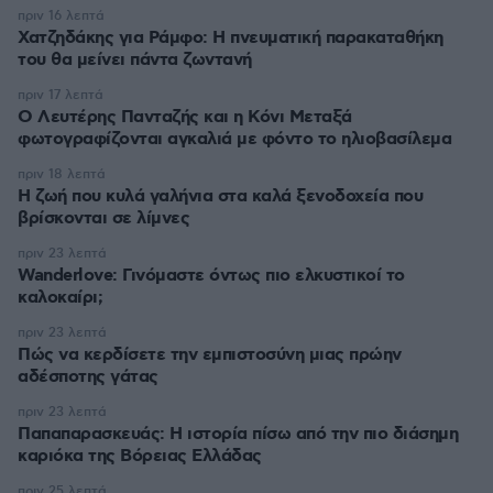
πριν 16 λεπτά
Χατζηδάκης για Ράμφο: Η πνευματική παρακαταθήκη
του θα μείνει πάντα ζωντανή
πριν 17 λεπτά
Ο Λευτέρης Πανταζής και η Κόνι Μεταξά
φωτογραφίζονται αγκαλιά με φόντο το ηλιοβασίλεμα
πριν 18 λεπτά
Η ζωή που κυλά γαλήνια στα καλά ξενοδοχεία που
βρίσκονται σε λίμνες
πριν 23 λεπτά
Wanderlove: Γινόμαστε όντως πιο ελκυστικοί το
καλοκαίρι;
πριν 23 λεπτά
Πώς να κερδίσετε την εμπιστοσύνη μιας πρώην
αδέσποτης γάτας
πριν 23 λεπτά
Παπαπαρασκευάς: Η ιστορία πίσω από την πιο διάσημη
καριόκα της Βόρειας Ελλάδας
πριν 25 λεπτά