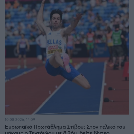
10.08.2026, 14:09
Ευρωπαϊκό Πρωτάθλημα Στίβου: Στον τελικό του
μήκους ο Τεντόγλου με 8.26μ, δείτε βίντεο