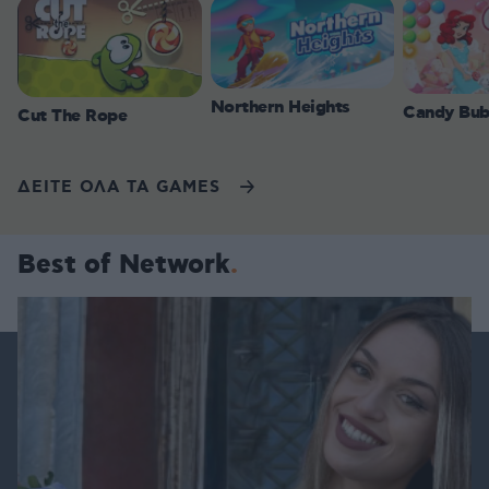
Northern Heights
Candy Bub
Cut The Rope
ΔΕΙΤΕ ΟΛΑ ΤΑ GAMES
Best of Network