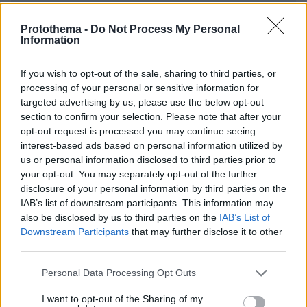
Protothema -
Do Not Process My Personal
Information
If you wish to opt-out of the sale, sharing to third parties, or
processing of your personal or sensitive information for
* Υποχρεωτικά πεδία
targeted advertising by us, please use the below opt-out
section to confirm your selection. Please note that after your
opt-out request is processed you may continue seeing
interest-based ads based on personal information utilized by
ΡΟΗ ΕΙΔΗΣΕΩΝ
us or personal information disclosed to third parties prior to
your opt-out. You may separately opt-out of the further
Ειδήσεις
Δημοφιλή
Σχολιασμένα
disclosure of your personal information by third parties on the
IAB’s list of downstream participants. This information may
also be disclosed by us to third parties on the
IAB’s List of
πριν 10 λεπτά
Downstream Participants
that may further disclose it to other
Αναφορές για σορό στον Λυκαβηττό κοντά στο
εκκλησάκι των Αγίων Ισιδώρων
third parties.
πριν 10 λεπτά
Please note that this website/app uses one or more Google
Personal Data Processing Opt Outs
Το ελληνικό βιβλίο που προτείνει η Dua Lipa
services and may gather and store information including but
not limited to your visit or usage behaviour. You may click to
I want to opt-out of the Sharing of my
πριν 19 λεπτά