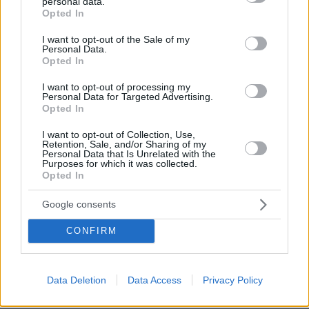
personal data.
grant or deny consent to Google and its third-party tags to
Καρκίνος Παχέος Εντέρου: Η «ένοχη» διατροφή που
Opted In
use your data for below specified purposes in below Google
αυξάνει τον κίνδυνο κατακόρυφα – Ποια τρόφιμα
consent section.
προστατεύουν
I want to opt-out of the Sale of my
Personal Data.
Opted In
πριν 20 λεπτά
Στις φλόγες δύο διυλιστήρια πετρελαίου στη Ρωσία
I want to opt-out of processing my
μετά από ουκρανική επίθεση με drones
Personal Data for Targeted Advertising.
Opted In
πριν 20 λεπτά
Παγκόσμια Ημέρα Γάτας – Εντυπωσιακά πράγματα που
I want to opt-out of Collection, Use,
ίσως δεν γνωρίζατε για αυτά τα υπέροχα πλάσματα
Retention, Sale, and/or Sharing of my
Personal Data that Is Unrelated with the
πριν 20 λεπτά
Purposes for which it was collected.
Oil Pulling: To viral trend του Tik-Tok που υπόσχεται πιο
Opted In
λευκά δόντια με ένα μόνο συστατικό
Google consents
πριν 32 λεπτά
Από τη Μόρια στον γάμο, τη ΜΚΟ και την κατηγορία για
CONFIRM
φόνο: Η σκοτεινή διαδρομή του 26χρονου Αφγανού που
σκότωσε τη Βρετανίδα στην Κυψέλη
πριν 34 λεπτά
Data Deletion
Data Access
Privacy Policy
Η 13χρονη Νορθ Γουέστ ραπάρει για «προδοσία» και
«πόνο» στο νέο της τραγούδι, δείτε τη στο βιντεοκλίπ