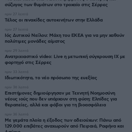
σύζυγος των θυμάτων στο τροχαίο στις Σέρρες
πριν 27 λεπτά
Τέλος οι πινακίδες αυτοκινήτων στην Ελλάδα
πριν 27 λεπτά
Ιός Δυτικού Νείλου: Μάχη του ΕΚΕΑ για να μην χαθούν
πολύτιμες μονάδες αίματος
πριν 29 λεπτά
Ανατριχιαστικό video: Live η μετωπική σύγκρουση ΙΧ με
φορτηγό στις Σέρρες
πριν 33 λεπτά
Ιδιωτικότητα, το νέο πρόσωπο της ευεξίας
πριν 36 λεπτά
Επιστήμονες δημιούργησαν με Τεχνητή Νοημοσύνη
νέους ιούς που δεν υπάρχουν στη φύση: Ελπίδες για
θεραπείες, αλλά και φόβοι για τη βιοασφάλεια
πριν 36 λεπτά
Με γεμάτα πλοία η έξοδος των αδειούχων: Πάνω από
129.000 επιβάτες αναχωρούν από Πειραιά, Ραφήνα και