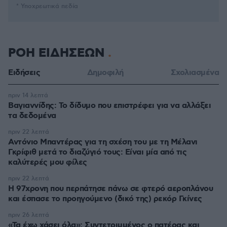
* Υποχρεωτικά πεδία
ΡΟΗ ΕΙΔΗΣΕΩΝ
Ειδήσεις
Δημοφιλή
Σχολιασμένα
πριν 14 λεπτά
Βαγιαννίδης: Το δίδυμο που επιστρέφει για να αλλάξει
τα δεδομένα
πριν 22 λεπτά
Αντόνιο Μπαντέρας για τη σχέση του με τη Μέλανι
Γκρίφιθ μετά το διαζύγιό τους: Είναι μία από τις
καλύτερές μου φίλες
πριν 22 λεπτά
Η 97χρονη που περπάτησε πάνω σε φτερό αεροπλάνου
και έσπασε το προηγούμενο (δικό της) ρεκόρ Γκίνες
πριν 26 λεπτά
«Τα έχω χάσει όλα»: Συντετριμμένος ο πατέρας και