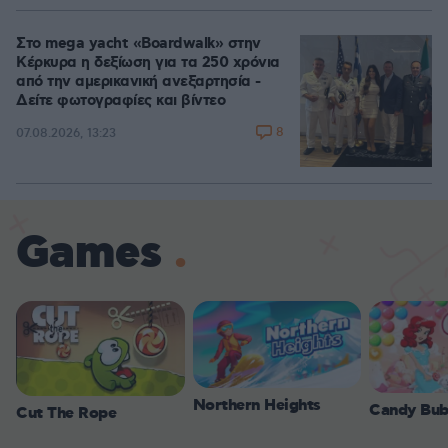
Στο mega yacht «Boardwalk» στην
Κέρκυρα η δεξίωση για τα 250 χρόνια
από την αμερικανική ανεξαρτησία -
Δείτε φωτογραφίες και βίντεο
8
07.08.2026, 13:23
Games
Northern Heights
Candy Bub
Cut The Rope