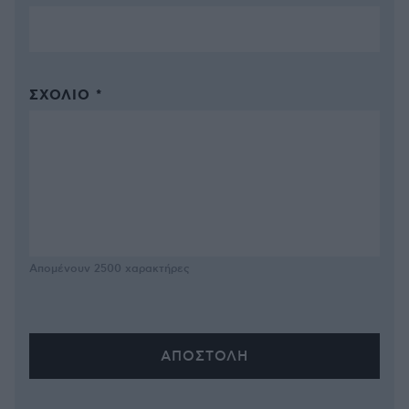
ΣΧΌΛΙΟ *
Απομένουν
2500
χαρακτήρες