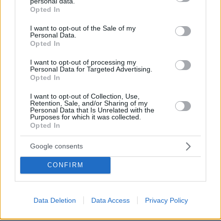
personal data.
grant or deny consent to Google and its third-party tags to
Διαλυμένη αστυνομία
Opted In
use your data for below specified purposes in below Google
28.06.2025, 02:00
consent section.
Καμία έκπληξη. Για την ΕΛ.ΑΣ. μιλάμε
I want to opt-out of the Sale of my
Personal Data.
ΑΠΑΝΤΗΣΗ
Opted In
I want to opt-out of processing my
Personal Data for Targeted Advertising.
Αγέλαστος Ν
Opted In
27.06.2025, 23:40
Η ΕΚΠΛΗΞΗ ΕΙΝΑΙ ΟΤΙ ΑΚΟΜΗ ΑΚΟΜΗ ΕΧΕΙΣ
I want to opt-out of Collection, Use,
Retention, Sale, and/or Sharing of my
ΤΕΛΕΘΕΑΣΗ ΚΥΡΙΕ...............
Personal Data that Is Unrelated with the
Purposes for which it was collected.
ΑΠΑΝΤΗΣΗ
Opted In
ΒΒ
Google consents
27.06.2025, 23:26
CONFIRM
Μας το είχε υποσχεθεί ο κουλης όταν έρθει στην
εξουσία αυτά που συνέβαιναν με το ΣΥΡΙΖΑ θα
αλλάξουν και οι κρατούμενοι θα χορεύουν
Data Deletion
Data Access
Privacy Policy
τσιφτετέλια
ΑΠΑΝΤΗΣΗ