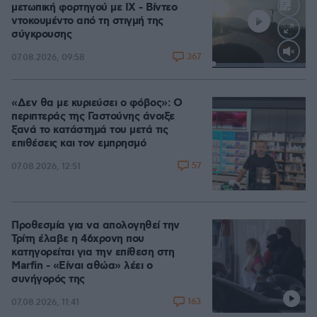
μετωπική φορτηγού με ΙΧ - Βίντεο
ντοκουμέντο από τη στιγμή της
σύγκρουσης
367
07.08.2026, 09:58
Loaded
:
100.00%
«Δεν θα με κυριεύσει ο φόβος»: Ο
περιπτεράς της Γαστούνης άνοιξε
ξανά το κατάστημά του μετά τις
επιθέσεις και τον εμπρησμό
57
07.08.2026, 12:51
Προθεσμία για να απολογηθεί την
Τρίτη έλαβε η 46χρονη που
κατηγορείται για την επίθεση στη
Marfin - «Είναι αθώα» λέει ο
συνήγορός της
163
07.08.2026, 11:41