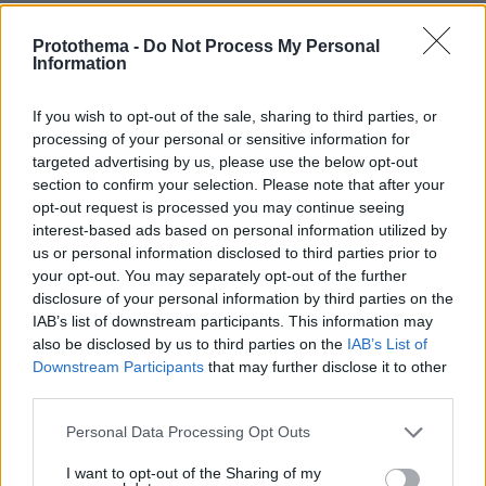
ΑΠΑΝΤΗΣΗ
Protothema -
Do Not Process My Personal
Information
@Εεε και λοιπόν;
28.06.2025, 09:13
Το πρόβλημα δεν είναι ότι ζεις σε μπανανία, αλλά
If you wish to opt-out of the sale, sharing to third parties, or
processing of your personal or sensitive information for
ότι σου αρέσει κιόλας
targeted advertising by us, please use the below opt-out
ΑΠΑΝΤΗΣΗ
section to confirm your selection. Please note that after your
opt-out request is processed you may continue seeing
interest-based ads based on personal information utilized by
Και ώσπου να βάλουν μυαλό θα βιντεοσκοπούν πάρτι
us or personal information disclosed to third parties prior to
μέσα στο αστυνομικό τμήμα της Καλαμάτας;
your opt-out. You may separately opt-out of the further
28.06.2025, 02:46
disclosure of your personal information by third parties on the
Εάν οι αστυνομικοί δεν μπορούν να τους εντοπίσουν
IAB’s list of downstream participants. This information may
μέσα στο τμήμα πώς θα τούς εντοπίσουν στις κλοπές
also be disclosed by us to third parties on the
IAB’s List of
και τίς παρανομίες;
Downstream Participants
that may further disclose it to other
ΑΠΑΝΤΗΣΗ
third parties.
Please note that this website/app uses one or more Google
Personal Data Processing Opt Outs
services and may gather and store information including but
not limited to your visit or usage behaviour. You may click to
I want to opt-out of the Sharing of my