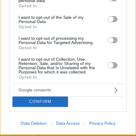
personal data.
grant or deny consent to Google and its third-party tags to
Opted In
use your data for below specified purposes in below Google
consent section.
I want to opt-out of the Sale of my
Personal Data.
Opted In
Μητροπολιτική διαχείριση του κυκλοφοριακού
I want to opt-out of processing my
Personal Data for Targeted Advertising.
Τέλος αναφερόμενος στο κυκλοφοριακό
Opted In
πρόβλημα ο κ. Νίκος Χαρδαλιάς σημείωσε ότι η
I want to opt-out of Collection, Use,
αντιμετώπισή του αποτελεί μια από τις
Retention, Sale, and/or Sharing of my
Personal Data that Is Unrelated with the
κορυφαίες προτεραιότητες της Περιφερειακής
Purposes for which it was collected.
Opted In
Αρχής, προσθέτοντας πως «θα πρέπει να
υπάρξει μητροπολιτική διαχείριση προκειμένου
Google consents
να επιλυθεί, όπως άλλωστε και στο θέμα των
σκουπιδιών. Εμείς είμαστε έτοιμοι να
CONFIRM
αναλάβουμε την ευθύνη για κάτι τέτοιο, καθώς
οι όροι διαχείρισης του θέματος δεν μπορεί να
Data Deletion
Data Access
Privacy Policy
είναι αποσπασματικοί. Οι τοπικές και
υπερτοπικές μελέτες χωρίς τον απαιτούμενο