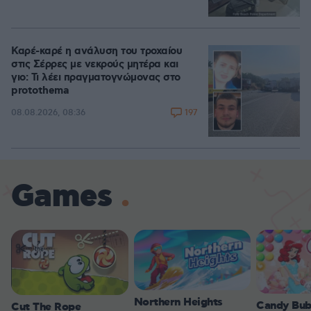
Καρέ-καρέ η ανάλυση του τροχαίου
στις Σέρρες με νεκρούς μητέρα και
γιο: Τι λέει πραγματογνώμονας στο
protothema
197
08.08.2026, 08:36
Games
Northern Heights
Candy Bub
Cut The Rope