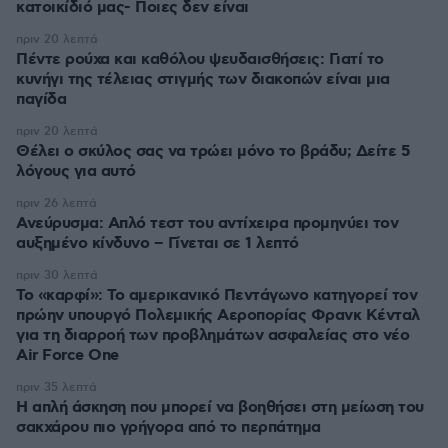
κατοικίδιό μας- Ποιες δεν είναι
πριν 20 λεπτά
Πέντε ρούχα και καθόλου ψευδαισθήσεις: Γιατί το
κυνήγι της τέλειας στιγμής των διακοπών είναι μια
παγίδα
πριν 20 λεπτά
Θέλει ο σκύλος σας να τρώει μόνο το βράδυ; Δείτε 5
λόγους για αυτό
πριν 26 λεπτά
Ανεύρυσμα: Απλό τεστ του αντίχειρα προμηνύει τον
αυξημένο κίνδυνο – Γίνεται σε 1 λεπτό
πριν 30 λεπτά
Το «καρφί»: Το αμερικανικό Πεντάγωνο κατηγορεί τον
πρώην υπουργό Πολεμικής Αεροπορίας Φρανκ Κένταλ
για τη διαρροή των προβλημάτων ασφαλείας στο νέο
Air Force One
πριν 35 λεπτά
Η απλή άσκηση που μπορεί να βοηθήσει στη μείωση του
σακχάρου πιο γρήγορα από το περπάτημα