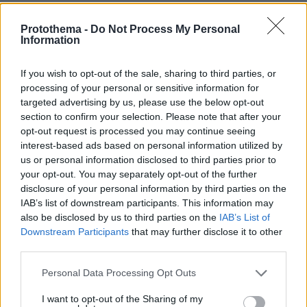
συνεργασία με την Κεντρική Κυβέρνηση
έχοντας απτό ολιστικό σχέδιο που θα αφορά
Protothema -
Do Not Process My Personal
Information
μια όσο το δυνατόν πιο φιλική προς το
περιβάλλον διαχείριση των απορριμμάτων. Η
If you wish to opt-out of the sale, sharing to third parties, or
Αττική, θέλουμε να καταστεί η πιο «πράσινη»
processing of your personal or sensitive information for
Περιφέρεια της χώρας».
targeted advertising by us, please use the below opt-out
section to confirm your selection. Please note that after your
opt-out request is processed you may continue seeing
interest-based ads based on personal information utilized by
us or personal information disclosed to third parties prior to
your opt-out. You may separately opt-out of the further
disclosure of your personal information by third parties on the
IAB’s list of downstream participants. This information may
also be disclosed by us to third parties on the
IAB’s List of
Downstream Participants
that may further disclose it to other
third parties.
Please note that this website/app uses one or more Google
Personal Data Processing Opt Outs
services and may gather and store information including but
not limited to your visit or usage behaviour. You may click to
I want to opt-out of the Sharing of my