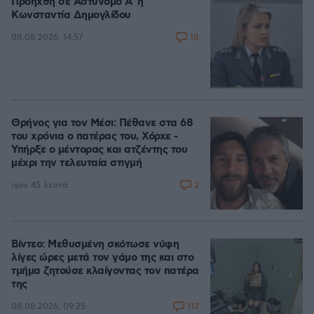
Προήχθη σε Αστυνόμο Α' η
Κωνσταντία Δημογλίδου
18
08.08.2026, 14:57
Θρήνος για τον Μέσι: Πέθανε στα 68
του χρόνια ο πατέρας του, Χόρχε -
Υπήρξε ο μέντορας και ατζέντης του
μέχρι την τελευταία στιγμή
2
πριν 45 λεπτά
Βίντεο: Μεθυσμένη σκότωσε νύφη
λίγες ώρες μετά τον γάμο της και στο
τμήμα ζητούσε κλαίγοντας τον πατέρα
της
112
08.08.2026, 09:25